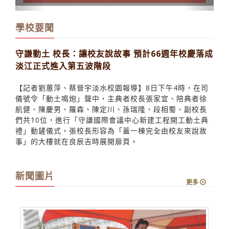
學校要聞
守謙動土 校長：讓校友說故事 預計66週年校慶落成
淡江正式進入第五波階段
【記者劉蕙萍、蔡晉宇淡水校園報導】8日下午4時，在司
儀號令「動土鳴炮」聲中，主典者校長張家宜、陪典者徐
航健、陳慶男、羅森、陳定川、孫瑞隆、段相蜀、副校長
們共10位，進行「守謙國際會議中心新建工程開工動土典
禮」動鏟儀式，張校長形容為「蓋一棟完全由校友來說故
事」的大樓就在良辰吉時展開扉頁。
新聞圖片
更多