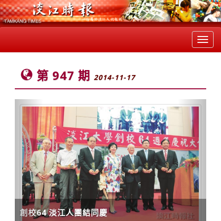
Toggl
navig
第 947 期
2014-11-17
Previous
Next
創校64 淡江人團結同慶