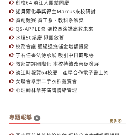
創校64 淡江人團結同慶
諾貝爾化學獎得主Marcus來校研討
資創競賽 資工系、教科系獲獎
QS-APPLE會 張校長演講高教未來
水環50系慶 揪團敘舊
校務會議 通過退撫儲金增額提撥
于右任書法傳承展 吸引中日韓報導
教部訪評國際化 本校持續改善促發展
淡江時報賀64校慶 產學合作電子書上架
女聯會舉辦二手衣飾義賣會
心理師林萃芬演講情緒管理
專題報導
6
更多