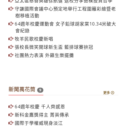
亞太區慈善英雄徐航健 返校分享儉樸投資哲學
守謙國際會議中心預定地舉行工程圍籬彩繪暨老
樹移植活動
64週年校慶運動會 女子鉛球胡家棠10.34米破大
會紀錄
牧羊民歌校慶新唱
張校長微笑開球新生盃 籃排球賽拚冠
社團熱力表演 外籍生樂擺攤
新聞萬花筒
9
更多
64週年校慶 千人齊感恩
新科金鷹獎得主 菁英傳承
國際于學權威現身淡江