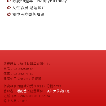
歡慶64週年 HappyBirthday
女性影展 巡迴淡江
期中考吃香蕉喔趴
版權所有：淡江時報與媒體中心
電話：02-26250584
傳真：02-26214169
建議使用 Chrome 瀏覽器
個資相關問題請洽受理窗口，分機2799
管理者：
潘劭愷
/ 建置單位：
淡江大學資訊處
更新日期：2026-08-06 10:21:43
線上人數：1055