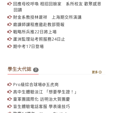
回應母校呼喚 相招回娘家 系所校友 歡聚感恩
回饋
財金系教授林蒼祥 上海期交所演講
磨課師課程應邀赴教部簡報
戰略所兵推22日將上場
蘆洲監理站考照服務24日止
期中考17日登場
學生大代誌
7
更多
Pro級綜合球場@五虎崗
高中生體驗淡江 「想要學生證！」
童軍團國際化 訪明治大賀團慶
盲生體驗電話客服 學表達技巧