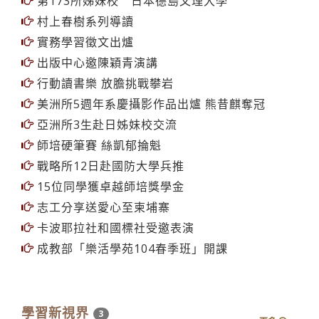
ISO14001、OHSAS18001 2014年度環安稽核
驗證PASS
大傳系校友 勞動金像獎優選
第173所姊妹校 日本德島文理大學
村上春樹系列導讀
實務學習徵文出爐
出版中心邀陳穎青演講
行動讀書樂 放膽挑戰攀岩
美洲所5週年系慶攝影作品出爐 熊昔麒奪冠
亞洲所3生赴日姊妹校交流
師培硬筆賽 絲凱郁掄魁
戰略所12日赴國防大學兵推
15位同學獲卓越師培獎學金
志工分享送愛心至柬埔寨
卡波耶拉社和國標社受邀表演
成教部「樂活學苑104春季班」開課