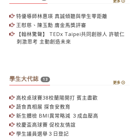
學習新視界
3
更多
特優導師林惠瑛 真誠傾聽與學生零距離
王慰慈、陳玉勳 膺金馬獎評審
【翰林驚聲】 TEDx Taipei共同創辦人 許毓仁
刺激思考 主動創造未來
學生大代誌
13
更多
高校桌球賽38校蘭陽開打 賓主盡歡
蔬食真相展 探食安教育