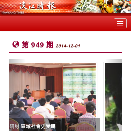
Toggl
navig
第 949 期
2014-12-01
Previous
Next