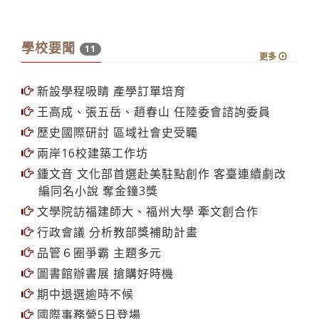
學校要聞
11
更多
新設學程吸睛 產學訂單培育
王高成、張五岳、趙春山 任陸委會諮詢委員
歷史國際研討 區域社會史受矚
兩岸16校建築工作坊
鍾文音 文化部首選赴美駐點創作 客臺連續劇改
編同名小說 奪金鐘3獎
文學院訪福建師大、福州大學 牽文創合作
行政會議 分析教部獎補助計畫