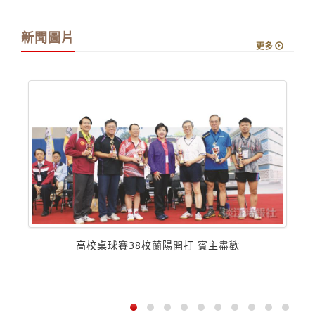
閱及攜帶具有實用價值。 300則箴言《智慧書》訓誡，
是經由古典文學及當時流行之藝文思潮滋養累積而成的淵
博學識。部分承襲先哲衣索（Esopo）、馬爾希爾
（Marcial）等...
新聞圖片
更多
高校桌球賽38校蘭陽開打 賓主盡歡