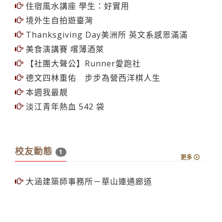
新生體檢 BMI異常略減 ３成血壓高
校慶盃高球賽 促校友情誼
學生議員選舉３日登記
住宿風水講座 學生：好實用
境外生自拍遊臺灣
Thanksgiving Day美洲所 英文系感恩滿滿
美食演講賽 嚐薄酒萊
【社團大聲公】Runner愛跑社
德文四林重佑 步步為營西洋棋人生
本週我最靚
淡江青年熱血 542 袋
校友動態
1
更多