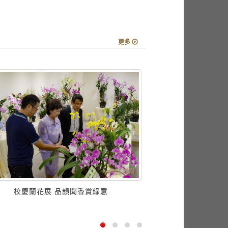
更多
校慶蘭花展 品韻聞香賞綠意
【74週年校慶董事長
慧