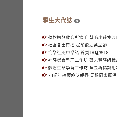
學生大代誌
6
動物週與收容所攜手 幫毛小孩找溫
社團各出奇招 提前歡慶萬聖節
管樂社風中樂語 聆賞18迴響18
社評檔案整理工作坊 蔡志賢談組織
體驗生命學習工作坊 陳昱圻暢談用
74週年校慶趣味競賽 青銀同樂展