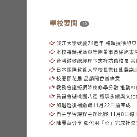
學校要聞
10
淡江大學歡慶74週年 將頒授徐旭
本校將頒授遠東集團董事長徐旭東
台灣微軟總經理卞志祥訪葛校長 共
日本國際教養大學校長擔任熊貓講座
校慶蘭花展 品韻聞香賞綠意
教務會議擬調降應修學分數 推動A
員福會遊桃園八德 體驗永續與文化
加退選後補繳費11月22日前完成
自主學習課程主題比賽 11月8日線
陳麗華分享 如何用「心」完成社會