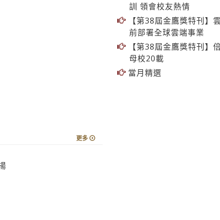
【第38屆金鷹獎特刊】雲
前部署全球雲端事業
【第38屆金鷹獎特刊】倍
母校20載
當月精選
更多
揚