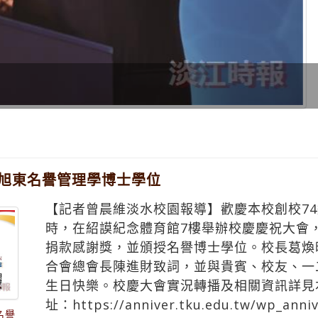
昱圻主講「用影像紀錄生命的感動」
徐旭東名譽管理學博士學位
【記者曾晨維淡水校園報導】歡慶本校創校74
時，在紹謨紀念體育館7樓舉辦校慶慶祝大會
捐款感謝獎，並頒授名譽博士學位。校長葛煥
合會總會長陳進財致詞，並與貴賓、校友、一
生日快樂。校慶大會實況轉播及相關資訊詳見
址：https://anniver.tku.edu.tw/wp_anni
名譽