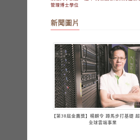
新聞圖片
會 28日線上進行
【第38屆金鷹獎】楊麒令 蹲馬步打基礎 
全球雲端事業