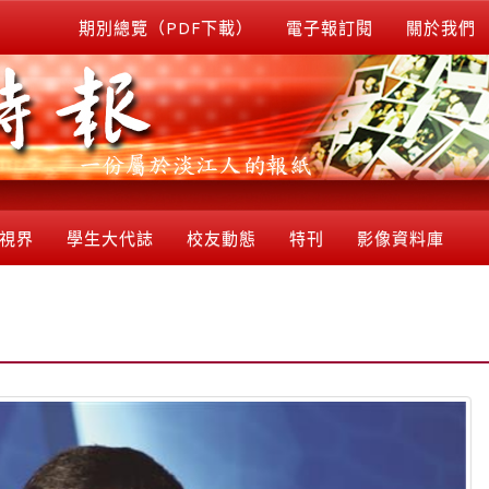
期別總覽（PDF下載）
電子報訂閱
關於我們
視界
學生大代誌
校友動態
特刊
影像資料庫