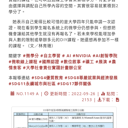
由選擇與調配自己所學內容的空間，其實很容易就累積到2
學分了。
她表示自己覺得比較可惜的是大學四年只能申請一次認
證，現在看到學生報名系統上的微學分仍想參與，但想把
機會讓給其他學生就沒有再報名了。若未來學校能增加參
與人數的限制或舉辦多元的DIY課程，她還想再參加不一樣
的課程。（文／林育珊）
關鍵字
#微學分
#自主學習
# AI
#NVIDIA
#AI創智學院
#微軟線上課程
#國際認證
#數位敘事
#礦工
#展演
#農
情食客
#大學社會責任實踐計畫辦公室
本報導連結
#SDG4優質教育
#SDG8尊嚴就業與經濟發展
#SDG11永續城市與社區
#SDG17夥伴關係
NO.1149 A |
更新時間：2022-09-26 |
點閱：
2153 |
下載：