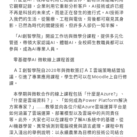
它觀察記錄，企業利用它重新分析客戶，AI技術或許已經
不再是科技的未來式，而是正在發生的進行式。AI技術滲
入我們的生活，從醫療、工程與電信，背後都可窺見其身
影，已然為時代的關鍵技術，但許多人卻仍一知半解。
「AI創智學院」開設工作坊與微學分課程，提供多元化
管道，帶領大家認識AI、體驗AI，全校師生教職員都可以
參與，成為AI專業人員。
零基礎學AI 微軟線上課程首選
ＡＩ創智學院自2020年與微軟簽訂ＡＩ雲端策略結盟協
議，引進了專業應用課程，學生們可以在Moodle上自行修
課。
本學期與微軟合作的線上課程包括「什麼是Azure?」、
「什麼是雲端資料？」、「如何成為Power Platform解決
方案專家？」…….教導並向各位介紹Azure雲端運算平台是
如何涵蓋了雲端運算、部署模型以及雲端中的共同責任
等。此外，大家也可以在課程中了解AI系統中的基礎，從
AI機器學習、異常偵測到電腦視覺與語言處理。課程中有
深入淺出的舉例說明：以永續農業為目標的技術公司結合