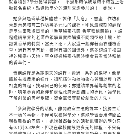
就累積到2學分獲得認證，「不過那時候我是時不時就上活
動報名系統，點選微學分的類別查詢參加的！」她說。
她參與過香草種植體驗、製作「艾皂」、書畫工作坊和
青創菁英培育工作坊等多元化的課程。印象最深刻的課程
是學生事務處舉辦的「香草秘密花園 香草種植體驗」。課
程邀請業界的老師帶領學員實際觸摸不同類型的土壤，並
認識香草的特質，當天下雨，大家還一起穿著雨衣種植香
草，過程有學有動，獲得有趣的回憶外，還多認識了校園
裡的秘密小天地，至今經過秘密花園時還會看看當時種植
的香草們。
青創課程是為期兩天的課程，透過一系列的課程，像是
體驗有機農場的運作、調配精油和植物染布等關於與自然
相處的課程，找尋自己的使命；亦邀請業界輔導創業的老
師、嘖嘖募資的夥伴和處理政府青創補助的專員，讓學員
了解創業的思考步驟、資金籌備等關於創業的方法。
「參與微學分的活動，離開教室生硬的課本，接觸生活
不一樣的事物，不僅可以獲得學分，還能學習善用時間並
獲得難得的回憶。」她說雖然每次的活動能獲得的學分只
有0.1到0.3左右，但現在學校開設更多元的課程，不只有
實體的課程，也可以透過線上學習來累積學分，有更多自