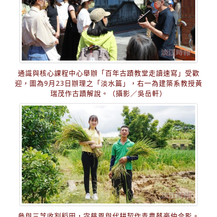
通識與核心課程中心舉辦「百年古蹟教堂走讀速寫」受歡
迎，圖為9月23日辦理之「淡水篇」，右一為建築系教授黃
瑞茂作古蹟解說。（攝影／吳岳軒）
參與三芝收割稻田，宓慈恩與代耕契作青農蔡豪仲合影。