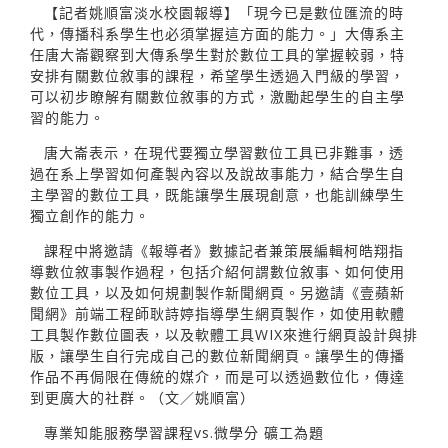
【記者姚順富淡水校園報導】「現今已是數位匯流的時
代，傳播科系學生也必須掌握這方面的能力。」大傳系主
任唐大崙觀察到大傳系學生對於數位工具的掌握較弱，特
安排有關數位敘事的課程，希望學生透過入門級的學習，
可以初步瞭解有關數位敘事的方式，激勵起學生的自主學
習的能力。
唐大崙表示，在現代要獨立學習數位工具已非難事，透
過在系上學習如何產製內容以及說故事能力，結合學生自
主學習的數位工具，既能讓學生展現創意，也能訓練學生
獨立創作的能力。
課程中將邀請《報導者》數據記者兼策展編輯柯皓翔指
導數位敘事製作過程，包括介紹何謂數位敘事、如何使用
數位工具，以及如何規劃製作新聞網頁。另邀請《壹蘋新
聞網》前端工程師耿詩婷指導學生網頁製作，如使用軟體
工具製作數位圖表，以及軟體工具WIX來進行網頁設計與排
版，讓學生自行完成自己的數位新聞網頁。讓學生的傳播
作品不再侷限在傳統的媒介，而是可以透過數位化，傳達
到更廣大的社群。（文／姚順富）
專業知能服務學習課程vs.微學分 礦工為題