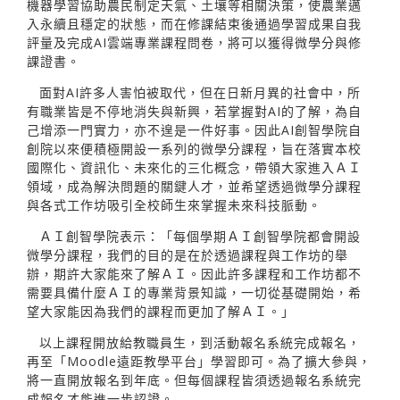
機器學習協助農民制定天氣、土壤等相關決策，使農業邁
入永續且穩定的狀態，而在修課結束後通過學習成果自我
評量及完成AI雲端專業課程問卷，將可以獲得微學分與修
課證書。
面對AI許多人害怕被取代，但在日新月異的社會中，所
有職業皆是不停地消失與新興，若掌握對AI的了解，為自
己增添一門實力，亦不遑是一件好事。因此AI創智學院自
創院以來便積極開設一系列的微學分課程，旨在落實本校
國際化、資訊化、未來化的三化概念，帶領大家進入ＡＩ
領域，成為解決問題的關鍵人才，並希望透過微學分課程
與各式工作坊吸引全校師生來掌握未來科技脈動。
ＡＩ創智學院表示：「每個學期ＡＩ創智學院都會開設
微學分課程，我們的目的是在於透過課程與工作坊的舉
辦，期許大家能來了解ＡＩ。因此許多課程和工作坊都不
需要具備什麼ＡＩ的專業背景知識，一切從基礎開始，希
望大家能因為我們的課程而更加了解ＡＩ。」
以上課程開放給教職員生，到活動報名系統完成報名，
再至「Moodle遠距教學平台」學習即可。為了擴大參與，
將一直開放報名到年底。但每個課程皆須透過報名系統完
成報名才能進一步認證。