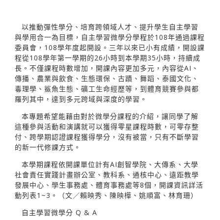
以推動彈性學分、培育跨領域人才、提升學生自主學習
與學用合一為目標，自主學習微學分學程於108年通過課程
委員會，108學年度起開設。三年以來已小有成績，開設課
程從108學年第一學期的26小時到本學期35小時，持續成
長。不僅課程時數增加，開課內容更加多元，內容從AI、
傳播、農業與飲食、生態環保、古蹟、舞蹈、泰國文化、
毒理學、鯊魚生態、礦工生命經歷等，到體育競賽參與都
羅列其中，達到多元跨域與深度的學習。
本專題希望能藉由對於微學分課程的介紹，讓同學了解
這種參與活動和演講就可以獲得零星課程時數，可零存整
付、跨學期認證課程獲得學分，沒有被當，只有不斷學習
的新一代修課方式。
本學期課程依開課單位計有AI創智學院、大傳系、大學
社會責任實踐計畫辦公室、教科系、通核中心、遠距教學
發展中心、學生事務處、體育事務處等8個，開課資訊詳活
動列表1~3。（文／賴映秀、陳映樺、姚順富、林育珊）
自主學習微學分 Q & A