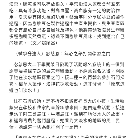
海菜，曬乾後可以存放很久，平常沿海人家都會熬煮來
吃，具有降脂功能，對高血壓、高血脂有一定的防治作
用，夏天更有降火氣的功用。蔡治宇則分享咖啡豆的製作
過程，因為咖啡豆在製作過程中會產生變化，與生豆產區
都會有屬於自己各自風味及特色，他將帶領教職員生體驗
多種咖啡天然香氣，認識不同咖啡豆風味，找到適合自己
的味道。（文／姚順富）
（微學分達人）宓慈恩：無心之舉打開學習之門
宓慈恩大二下學期某日發現了活動報名系統上的一個到
原豐農場採南瓜的農夫體驗活動，不經意報名之後，開啟
了她在淡水地區探索之門，接二連三的再報名參加石門採
筍、稻草人製作、洛神花採收活動，這才發現：「原來這
邊也叫淡水！」
住在石牌的她，是不折不扣城巿裡長大的小孩，生活動
線只在學校和住家的直線距離來回。經由這些活動，接連
走訪了阿三哥農莊、牛埔農莊，聽到在地淡水人的故事，
和返鄉青農的奮鬥歷程，她看到大淡水的地區的風土民
情，她說這一切為她打開了一扇門。
「原來不在意兩小時可以認證0.1學分的這件事，但當累