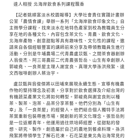
達人相授 北海岸飲食系列課程飄香
【記者姚順富淡水校園報導】大學社會責任實踐計畫辦
公室「農情食課」舉辦一系列「北海岸飲食印象文化」自
主微學分課程，找來淡水在地特色產家到校為教職員生分
享在地的各種文化，內容包含茶文化、青農、飲食文化、
北海岸產物、創意甜點等具有趣味性、文化性的課程，邀
請來自各個經驗豐富的講師前來分享及帶領教職員生進行
活動。分別是牛埔農場二代青農盧苡甄、之間茶食器創辦
人翁俊杰、阿三哥農莊二代青農張哲岳、山生有幸創辦人
郭峻堯、一良茶屋主理人謝宜良、真理大學孫洪飛絮、達
文西咖啡創辦人蔡治宇。
盧苡甄與翁俊傑將以田埔來展現永續生態，宣導有機農
作物的堅持理念及初衷，分享對於飲食選擇及介紹台灣的
有機蔬菜產業文化將如何轉型。郭峻堯與謝宜良則以種
茶、製茶、泡茶、品茶分享茶藝。他們分別為「山生有
幸」及「一良茶屋」的經營人。他們結合個人獨特手法將
茶葉重新包裝帶進市場，開創新的茶文化理念。張哲岳則
是一位返鄉青年，他運用過往烘培師經歷，從甜點的發
想、研究、製作，創造屬於自己的農地到餐桌料理。孫洪
飛絮將帶領學生了解石花凍，石花菜是東北角沿海常見的