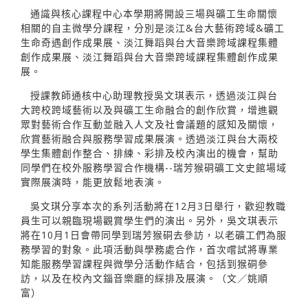
通識與核心課程中心本學期將開設三場與礦工生命關懷
相關的自主微學分課程，分別是淡江&台大藝術跨域&礦工
生命奇遇創作成果展、淡江舞蹈與台大音樂跨域課程集體
創作成果展、淡江舞蹈與台大音樂跨域課程集體創作成果
展。
授課教師通核中心助理教授吳文琪表示，透過淡江與台
大跨校跨域藝術以及與礦工生命融合的創作欣賞，增進觀
眾對藝術合作互動並融入人文及社會議題的感知及關懷，
欣賞藝術融合與服務學習成果展演。透過淡江與台大兩校
學生集體創作整合、排練、彩排及校內演出的機會，幫助
同學們在校外服務學習合作機構--瑞芳猴硐礦工文史館場域
實際展演時，能更放鬆地表演。
吳文琪分享本次的系列活動將在12月3日舉行，歡迎教職
員生可以親臨現場觀賞學生們的演出。另外，吳文琪表示
將在10月1日會帶同學到瑞芳猴硐去參訪，以老礦工們為服
務學習的對象。此項活動與學務處合作，首次嚐試將專業
知能服務學習課程與微學分活動作結合，包括到猴硐參
訪，以及在校內文錙音樂廳的綵排及展演。（文／姚順
富）