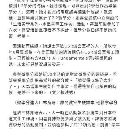
積到1.2學分的時候，我才發現，可以湊到2學分作為畢業
學分。」這時，她才認真的考慮該再選些什麼課。就這
樣，直到畢業共累計了2.2微學分，她喜愛通核中心開設的
「生活美學系列--水墨書畫工作坊」活動，甚至前後參加了
六次，儘管活動重覆者不予採計，但學分數已經不是她的
第一考量。
因活動而結緣，她說太喜歡USR辦公室裡的人，所以今
年6月畢業後，在謀正職前的過渡期仍在USR辦公室當工讀
生。已經擁有含Azure AI Fundamentals等9張證照的
她，未來打算朝資訊業發展。
參與微學分課朝近50小時的她對於微學分的建議是，希
望畢業學分能提高採計的學分數。「總覺得 2學分太少
了。」因為當學生開始自主學習，懂得挖掘自己所需的時
候，是停不下來的。（文／賴映秀）
（微學分達人）林育珊：離開教室生硬課本 輕鬆拿學分
經濟三林育珊表示，大一時在活動報名系統看到日本茶
道文化工作坊，因喜愛抹茶便參與了該活動，課後才發現
微學分的活動機制，並積極參與了共12項活動，前後1學年