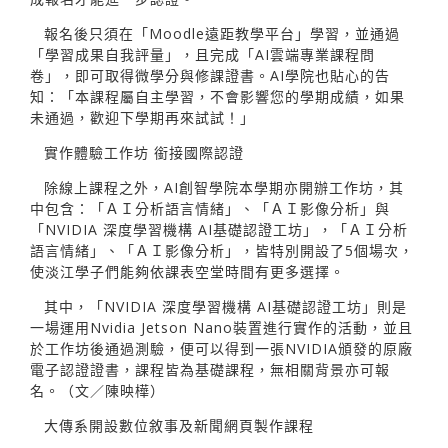
報名後只須在「Moodle遠距教學平台」學習，並通過
「學習成果自我評量」，且完成「AI雲端專業課程問
卷」，即可取得微學分與修課證書。AI學院也貼心的告
知：「本課程屬自主學習，不會影響您的學期成績，如果
未通過，歡迎下學期再來試試！」
實作體驗工作坊 銜接國際認證
除線上課程之外，AI創智學院本學期亦開辦工作坊，其
中包含：「ＡＩ分析語言情緒」、「ＡＩ影像分析」與
「NVIDIA 深度學習機構 AI基礎認證工坊」，「ＡＩ分析
語言情緒」、「ＡＩ影像分析」，皆特別開設了5個場次，
使淡江學子們能夠依課表空堂時間有更多選擇。
其中，「NVIDIA 深度學習機構 AI基礎認證工坊」則是
一場運用Nvidia Jetson Nano裝置進行實作的活動，並且
於工作坊後通過測驗，便可以得到一張NVIDIA頒發的原廠
電子認證證書，課程皆為基礎課程，無相關背景亦可報
名。（文／陳映樺）
大傳系開設數位敘事及新聞網頁製作課程