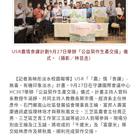
USR農情食課計劃9月27日舉辦「公益契作生產交接」儀
式。（攝影／林芸丞）
【記者吳映彤淡水校園報導】USR「『農』情『食課』-
無毒、有機印象淡水」計畫，9月27日在守謙國際會議中心
HC307舉辦「公益契作生產交接」儀式，計畫主持人管科
系教授牛涵錚、共同主持人教務長蔡宗儒、經濟系主任林
彥伶、石門鄉嵩山社區發展協會理事長王綸、富邦人壽富
康通訊處協理林培才與蔡秋凰女士、三芝區農會主任周正
男、三芝區芝青工作室江玉誠等逾20人到場參與。現場分
別由王綸及江玉誠，將收成的「千歲米」及「富康米」移
交給林彥伶及蔡秋凰，順利完成契作交接。