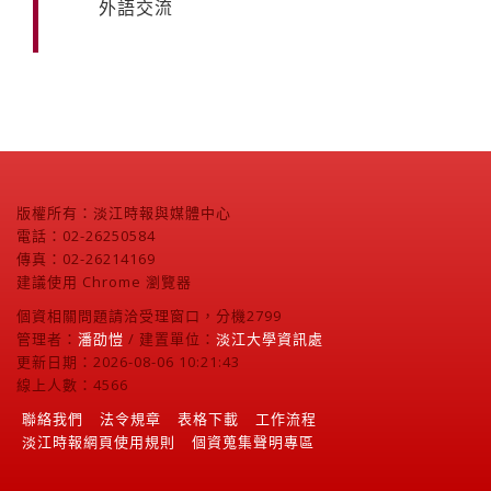
外語交流
版權所有：淡江時報與媒體中心
電話：02-26250584
傳真：02-26214169
建議使用 Chrome 瀏覽器
個資相關問題請洽受理窗口，分機2799
管理者：
潘劭愷
/ 建置單位：
淡江大學資訊處
更新日期：2026-08-06 10:21:43
線上人數：4566
聯絡我們
法令規章
表格下載
工作流程
淡江時報網頁使用規則
個資蒐集聲明專區