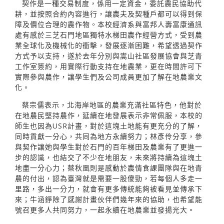
契作是一種交易制度，係用一定資金，委託農民協助代
耕，並按照合約內容進行，讓農夫及契種戶都可以得到保
障及價位合理的農作物。本校經濟系與富邦人壽富康通訊
處有感於三芝石門地區獨特水梯田農作經營方式，受到農
業全球化及機械化的衝擊，發展逐漸困難，希望透過契作
方式予以支持，遂於去年分別與嵩山社區發展協會與芝青
工作室簽約，用實際行動支持在地農業，更在時間許可下
實際參與農作，讓學生們及公司成員更加了解在地農業文
化。
蔡宗儒表示，北海岸地區的農業充滿社區特色，他對於
在地農民堅持農作，延續在地發展表示非常佩服，本校的
師生也因為USR計畫，對於這塊土地能有更充分的了解，
同時貢獻一分心，共同為地方永續努力；林彥伶分享，參
與契作讓她與學生對於石門的百年梯田及農業有了更進一
步的認識，也結交了不少在地朋友，未來將持續為這塊土
地盡一分心力；蔡秋凰則是感動於農情食課團隊與在地青
農的付出，認為臺灣就是需要一股傻勁，若每個人多走一
里路，多出一分力，就會有更多傳統能夠被看見並傳承下
來；牛涵錚除了感謝計畫伙伴們幾年來的協助，也希望能
號召更多人共同努力，一起永續在地農業並發揚光大。