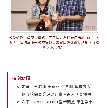
公益契作生產交接儀式，三芝區青農代表江玉誠（右），
將所生產的富康米移交富邦人壽富康通訊處蔡秋凰。（攝
影／林芸丞）
相關新聞
前筆：王紹新 卓永財 洪嘉聰 藍俊昇入
選《哈佛商業評論》臺灣百大企業領袖
次筆：Chat Corner重新開放 學生樂享