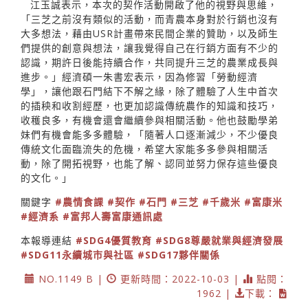
江玉誠表示，本次的契作活動開啟了他的視野與思維，
「三芝之前沒有類似的活動，而青農本身對於行銷也沒有
大多想法，藉由USR計畫帶來民間企業的贊助，以及師生
們提供的創意與想法，讓我覺得自己在行銷方面有不少的
認識，期許日後能持續合作，共同提升三芝的農業成長與
進步。」經濟碩一朱書宏表示，因為修習「勞動經濟
學」，讓他跟石門結下不解之緣，除了體驗了人生中首次
的插秧和收割經歷，也更加認識傳統農作的知識和技巧，
收穫良多，有機會還會繼續參與相關活動。他也鼓勵學弟
妹們有機會能多多體驗，「隨著人口逐漸減少，不少優良
傳統文化面臨流失的危機，希望大家能多多參與相關活
動，除了開拓視野，也能了解、認同並努力保存這些優良
的文化。」
關鍵字
#農情食課
#契作
#石門
#三芝
#千歲米
#富康米
#經濟系
#富邦人壽富康通訊處
本報導連結
#SDG4優質教育
#SDG8尊嚴就業與經濟發展
#SDG11永續城市與社區
#SDG17夥伴關係
NO.1149 B |
更新時間：2022-10-03 |
點閱：
1962 |
下載：