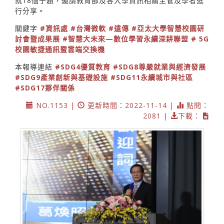
就18個子題，邀請教育部及各大學資訊相關主管及學者進
行分享。
關鍵字
#資訊處
#台灣微軟
#遠傳
#亞太大學智慧校園研
討會暨成果展
#智慧大未來—數位學習永續深耕聯盟
# 5G
校園敏捷通訊暨雲端交換機
本報導連結
#SDG4優質教育
#SDG8尊嚴就業與經濟發展
#SDG9產業創新與基礎設施
#SDG11永續城市與社區
#SDG17夥伴關係
NO.1153 |
更新時間：2022-11-14 |
點閱：
2081 |
下載：