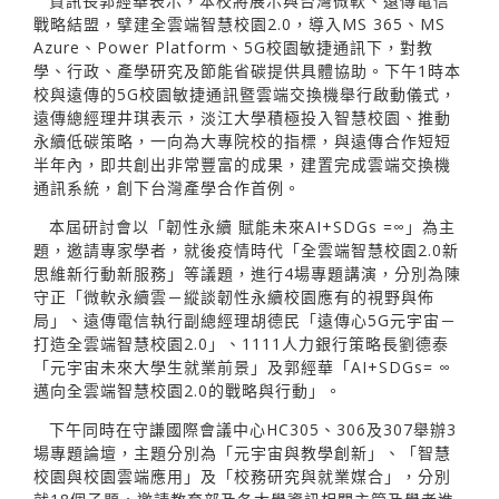
資訊長郭經華表示，本校將展示與台灣微軟、遠傳電信
戰略結盟，擘建全雲端智慧校園2.0，導入MS 365、MS
Azure、Power Platform、5G校園敏捷通訊下，對教
學、行政、產學研究及節能省碳提供具體協助。下午1時本
校與遠傳的5G校園敏捷通訊暨雲端交換機舉行啟動儀式，
遠傳總經理井琪表示，淡江大學積極投入智慧校園、推動
永續低碳策略，一向為大專院校的指標，與遠傳合作短短
半年內，即共創出非常豐富的成果，建置完成雲端交換機
通訊系統，創下台灣產學合作首例。
本屆研討會以「韌性永續 賦能未來AI+SDGs =∞」為主
題，邀請專家學者，就後疫情時代「全雲端智慧校園2.0新
思維新行動新服務」等議題，進行4場專題講演，分別為陳
守正「微軟永續雲－縱談韌性永續校園應有的視野與佈
局」、遠傳電信執行副總經理胡德民「遠傳心5G元宇宙－
打造全雲端智慧校園2.0」、1111人力銀行策略長劉德泰
「元宇宙未來大學生就業前景」及郭經華「AI+SDGs= ∞
邁向全雲端智慧校園2.0的戰略與行動」。
下午同時在守謙國際會議中心HC305、306及307舉辦3
場專題論壇，主題分別為「元宇宙與教學創新」、「智慧
校園與校園雲端應用」及「校務研究與就業媒合」，分別