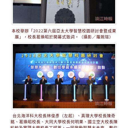
本校舉辦「2022第六屆亞太大學智慧校園研討會暨成果
展」，校長葛煥昭於開幕式致詞。（攝影／羅婉瑄）
台北海洋科大校長林俊彥（左起）、真理大學校長陳奇
銘、葛煥昭校長、大同大學校長何明果、國立空大校長陳
松柏及實踐大學校長丁斌首，一同啟動智慧大未來—數位