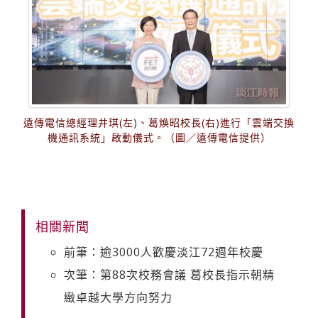
遠傳電信總經理井琪(左)、葛煥昭校長(右)進行「雲端交換
機通訊系統」啟動儀式。（圖／遠傳電信提供）
相關新聞
前筆：逾3000人歡慶淡江72週年校慶
次筆：第88次校務會議 葛校長指示朝精
緻卓越大學方向努力