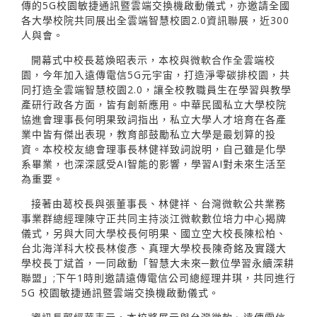
傳的5G校園敏捷通訊暨雲端交換機啟動儀式，亦邀請全國
各大學校院共同展出全雲端智慧校園2.0資訊聯展，近300
人與會。
開幕式中校長葛煥昭表示，本校與微軟合作全雲端校
園，今年加入遠傳電信5G元宇宙，打造淨零碳排校園，共
同打造全雲端智慧校園2.0，讓全校教職員生在學習與教學
產研行政各方面，皆有創新應用。中華民國私立大學校院
協進會理事長何明果致詞指出，私立大學人才培育在各產
業中皆有傑出表現，教育部鼓勵私立大學是最划算的投
資。本校校友總會理事長林健祥致詞說明，自己雖是化學
系畢業，也深深感受AI智能的影響，學習AI對未來生活至
為重要。
接著由葛校長與張董事長、林健祥、台灣微軟公共業務
事業群總經理陳守正共同主持淡江微軟數位培力中心揭牌
儀式，另與大同大學校長何明果、國立空大校長陳松柏、
台北海洋科大校長林俊彥、真理大學校長陳奇銘及實踐大
學校長丁斌首，一同啟動「智慧大未來─數位學習永續深耕
聯盟」;下午1時則邀請遠傳電信公司總經理井琪，共同進行
5G 校園敏捷通訊暨雲端交換機啟動儀式。