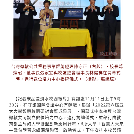
台灣微軟公共業務事業群總經理陳守正（右起）、校長葛
煥昭、董事長張家宜與校友總會理事長林健祥在開幕式
時，進行數位培力中心揭碑儀式。（攝影／羅婉瑄）
【記者宋品萱淡水校園報導】資訊處11月11日上午9時
30分，在守謙國際會議中心有蓮廳，舉辦「2022第六屆亞
太大學智慧校園研討會暨成果展」，開幕式中本校與台灣
微軟共同設立數位培力中心，進行揭牌儀式，並舉行由教
育部主導的大學聯盟創新應用計畫，6所大學「智慧大未來
—數位學習永續深耕聯盟」啟動儀式，下午安排本校與遠