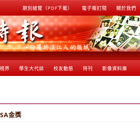
期別總覽（PDF下載）
電子報訂閱
關於我們
視界
學生大代誌
校友動態
特刊
影像資料庫
SA金獎