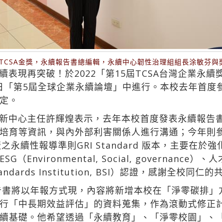
獲TCSA金獎，永續報告書總編輯，永續中心韌性治理組組長涂敏芬
表現再突破！於2022「第15屆TCSA台灣企業永
8日「第5屆全球企業永續論壇」中進行。本校去年首度
定。
新中心主任許輝煌表示，去年本校首度發表永續報告
培育等資訊，與內外部利害關係人進行溝通；今年則參照
, GRI）出版之永續性報導準則GRI Standard 版本，
Environmental, Social, governan
ndards Institution, BSI）認證，感謝全校同仁
告書將以年報方式現，內容將新增本校在「淨零碳排」方
行「中長期效益評估」的資料蒐集，作為滾動式修正
續基礎。他希望透過「永續教育」、「淨零校園」、