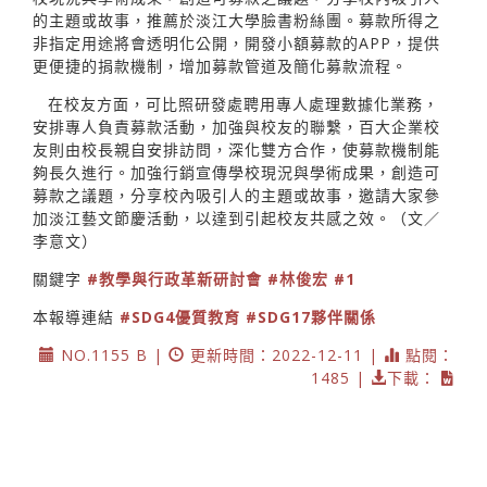
的主題或故事，推薦於淡江大學臉書粉絲團。募款所得之
非指定用途將會透明化公開，開發小額募款的APP，提供
更便捷的捐款機制，增加募款管道及簡化募款流程。
在校友方面，可比照研發處聘用專人處理數據化業務，
安排專人負責募款活動，加強與校友的聯繫，百大企業校
友則由校長親自安排訪問，深化雙方合作，使募款機制能
夠長久進行。加強行銷宣傳學校現況與學術成果，創造可
募款之議題，分享校內吸引人的主題或故事，邀請大家參
加淡江藝文節慶活動，以達到引起校友共感之效。（文／
李意文）
關鍵字
#教學與行政革新研討會
#林俊宏
#1
本報導連結
#SDG4優質教育
#SDG17夥伴關係
NO.1155 B |
更新時間：2022-12-11 |
點閱：
1485 |
下載：