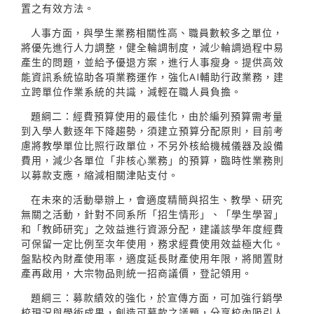
置之有效方法。
人事方面，與學生業務相關性高、職員數較多之單位，
將優先進行人力調整，健全輪調制度，減少輪調過程中易
產生的問題，並給予優退方案，進行人事瘦身。提供高效
能資訊系統協助各項業務運作，強化AI輔助行政業務，建
立跨單位作業系統的共識，減輕在職人員負擔。
題綱二：經費預算使用的最佳化，由於編列預算需考量
到入學人數逐年下降趨勢，須建立預算分配原則，目前考
慮將教學單位比照行政單位，不另外核給機械儀器及設備
費用，減少各單位「非核心業務」的預算，臨時性業務則
以募款支應，縮減相關津貼支付。
在未來的活動舉辦上，會適度精簡與招生、教學、研究
無關之活動，針對不同系所「招生情形」、「學生學習」
和「教師研究」之效益進行資源分配，建議該學年度經費
可保留一定比例至次年使用，務求經費使用效益極大化。
盤點校內財產使用率，適度延長財產使用年限，將閒置財
產再啟用，大宗物品則統一招商議價，登記領用。
題綱三：募款績效的強化，於宣傳方面，可加強行銷學
校現況與學術成果，創造可募款之議題，分享校內吸引人