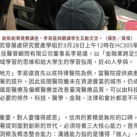
創新創業競賽講座，李易遠與聽講學生互動交流。（攝影／黃偉）
發展處研究暨產學組於3月28日上午12時在HC30
生技醫管顧問有限公司董事長李易遠，以「金融業跨足
域學習的思維和給大學生的學習指南，近40人參與。
地方」李易遠首先以底特律醫院為例，當醫院提供病
著的提升，因此這間醫院雖未在資源豐富的城市，仍
遠距醫療及偏鄉醫療並改善臺灣醫療品質，可以由科
必要的條件，科技、醫學、金融、法律和會計都是不
重要，對人要懂得感恩」，信用的累積是無形的口碑
著提到面對創新的世代，必須培養三大核心能力。首
洞察及概念整合能力：溝通能力指的是懂得「做人」