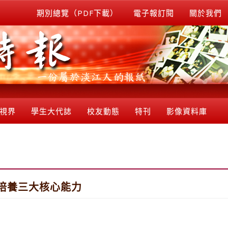
期別總覽（PDF下載）
電子報訂閱
關於我們
視界
學生大代誌
校友動態
特刊
影像資料庫
培養三大核心能力