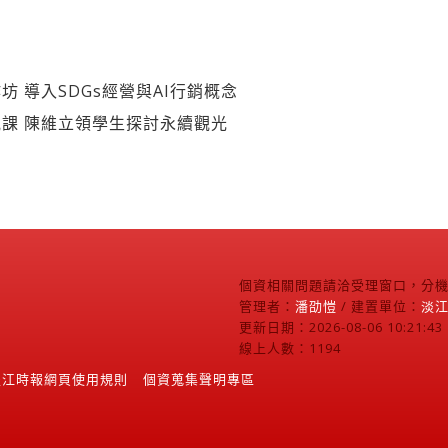
 導入SDGs經營與AI行銷概念
課 陳維立領學生探討永續觀光
個資相關問題請洽受理窗口，分機2
管理者：
潘劭愷
/ 建置單位：
淡
更新日期：2026-08-06 10:21:43
線上人數：1194
淡江時報網頁使用規則
個資蒐集聲明專區