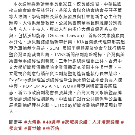
本次論壇將邀請董事長張家宜、校長葛煥昭、中華民國
校友總會總會長林健祥、系所友會聯合總會總會長莊子華
等人致詞，學術副校長兼永續發展與社會創新中心主任許
輝煌、大傳系榮譽教授，公廣集團前董事長趙雅麗分別擔
任引言人，主持人、與談人則由多位大傳系優秀系友參
與，包括沃旭能源（Ørsted Taiwan） 首席公共事務顧問
林芥佑、遠見雜誌總編輯李建興、KIA台灣總代理森那美起
亞汽車總裁李昌益、SEMI 國際半導體產業協會全球行銷長
暨台灣區總裁曹世綸、TVBS新聞部副總監楊樺、台灣奧美
集團董事總經理謝馨慧、三禾行銷總經理張正芬、香港中
文大學新聞與傳播學院企業傳播研究所副主任吳世家、三
立電視台創意行銷部資深副總暨創造智能執行長林慧珍、
PayEasy總經理室副總經理暨企業永續公益平台負責人陳
中興、POP UP ASIA NETWORK豐亞創通董事長顏瑋
志、新北市政府副秘書長張其強、台灣大哥大永續暨品牌
發展處副總經理劉麗惠、中國信託銀行公共關係暨公益推
展處副總經理林永勝、ETtoday新聞雲副總經理周珮虹等
人。
關鍵字
#大傳系
#40週年
#跨域與永續：人才培育論壇
#
侯友宜
#曹世綸
#林芥佑