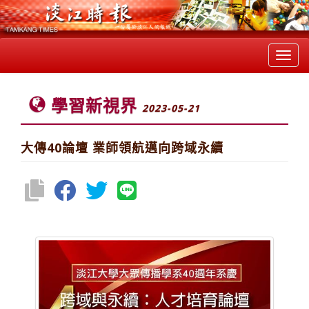
Toggl
navig
學習新視界
2023-05-21
大傳40論壇 業師領航邁向跨域永續