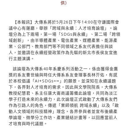
供）
【本報訊】大傳系將於5月26日下午14:00在守謙國際會
議中心有蓮廳，舉辦「跨域與永續：人才培育論壇」。論
壇分為上下兩場，第一場「SDGs與永續」、第二場「跨領
域創新」，由半導體產業、電信產業、媒體產業、能源產
業、公部門、教育部門等不同領域之系友代表擔任與談
人，並邀請在永續經營政策作為先驅的新北市長侯友宜進
行主題演講。
該論壇為大傳系40年系慶系列活動之一，係由獲得金鷹
獎的系友曹世綸與時任大傳系系友會理事長林芥佑，有感
於本校倡議「AI+SDGs=∞」的願景，並深知在永續議題
下，各界對人才培育的需求，因此與文學院院長，大傳系
教授紀慧君、系主任唐大崙商議籌備此論壇，共同為淡江
學子打造未來的永續力，此次論壇正式啟動了大傳系友們
作為引路人的角色，傳遞「業師領航 跨域永續」以及「啟
動人文領域的科技精神」理念。各界參與者並宣布後續產
學論壇、微學分工作坊、產業鏈結計畫等，以回應當前人
才培育與時代議題。