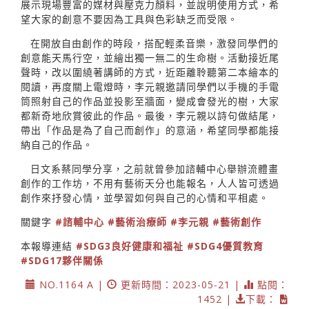
展示現場豐富的媒材與壓克力顏料，並說明使用方式，希
望大家的創意不要因為工具與色彩缺乏而受限。
在開放自由創作的時段，搭配輕柔音樂，激發同學們的
創意能天馬行空，並繪出獨一無二的生命樹。活動接近尾
聲時，改以圍繞著講師的方式，近距離聆聽第二本繪本的
閱讀，再度關上電燈時，李元親邀請同學們以手機的手電
筒照射自己的作品並投影至牆面，變成會發光的樹，大家
都新奇地欣賞彼此的作品。最後，李元親以詩句做結尾，
帶出「作品是為了自己而創作」的意涵，希望同學都能接
納自己的作品。
日文系蔡同學分享，之前就曾參加諮輔中心舉辦流體畫
創作的工作坊，不用有藝術天分也能報名，人人皆可透過
創作來抒發心情，並學習如何與自己的心情和平相處。
關鍵字
#諮輔中心
#藝術治療師
#李元親
#藝術創作
本報導連結
#SDG3良好健康和福祉
#SDG4優質教育
#SDG17夥伴關係
NO.1164 A |
更新時間：2023-05-21 |
點閱：
1452 |
下載：