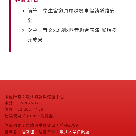
前筆：學生會邀康康嘴機車暢談道路安
全
次筆：音文x詞創x西音聯合表演 展現多
元成果
版權所有：淡江時報與媒體中心
電話：02-26250584
傳真：02-26214169
建議使用 Chrome 瀏覽器
個資相關問題請洽受理窗口，分機2799
管理者：
潘劭愷
/ 建置單位：
淡江大學資訊處