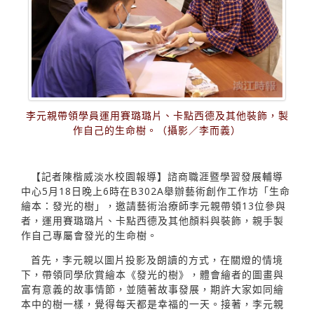
李元親帶領學員運用賽璐璐片、卡點西德及其他裝飾，製
作自己的生命樹。（攝影／李而義）
【記者陳楷威淡水校園報導】諮商職涯暨學習發展輔導
中心5月18日晚上6時在B302A舉辦藝術創作工作坊「生命
繪本：發光的樹」，邀請藝術治療師李元親帶領13位參與
者，運用賽璐璐片、卡點西德及其他顏料與裝飾，親手製
作自己專屬會發光的生命樹。
首先，李元親以圖片投影及朗讀的方式，在關燈的情境
下，帶領同學欣賞繪本《發光的樹》，體會繪者的圖畫與
富有意義的故事情節，並隨著故事發展，期許大家如同繪
本中的樹一樣，覺得每天都是幸福的一天。接著，李元親