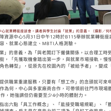
中心就業轉銜座談會，講者與學生討論「就業」的意義。（攝影／何
資源中心5月31日中午12時於B115舉辦就業轉銜
容、就業心態建立、MBTI人格測驗。
業」的意義，為「與老闆訂下僱傭關係，以合理工時
銜，「先獲取機會踏出第一步，與就業市場接軌，慢
角色轉型」，從原先在校園內的「被給予者」，變成
提供職業重建服務，只要有「想工作」的念頭就可來
作為何，中心與多家廠商合作，可帶領前往門市現場
工作，她強調但仍需要至少4小時的體耐力。
指出六點「具工作概念」、「能接受職場規範」、「