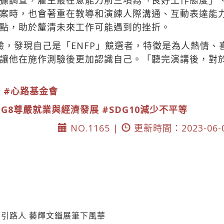
據調查，雇主最在意能力前三項為「良好工作態度」
案時，也會著重在教導和演練人際溝通、互動表達能力
點，助於釐清未來工作可能遇到的挫折。
測驗，發現自己是「ENFP」競選者，特徵是為人熱情
讓他在施作測驗後更加認識自己。「聽完演講後，對
明
#心路基金會
DG8尊嚴就業與經濟發展
#SDG10減少不平等
NO.1165 |
更新時間：2023-06-
引路人 藝輝文錙展筆下風華