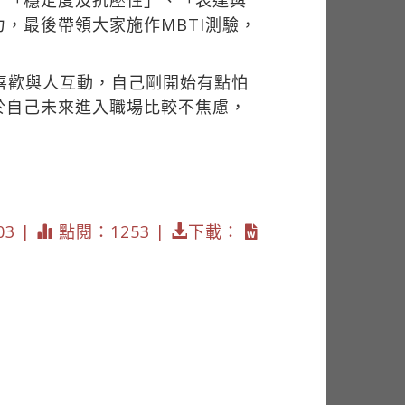
、「穩定度及抗壓性」、「表達與
，最後帶領大家施作MBTI測驗，
、喜歡與人互動，自己剛開始有點怕
於自己未來進入職場比較不焦慮，
03 |
點閱：1253 |
下載：