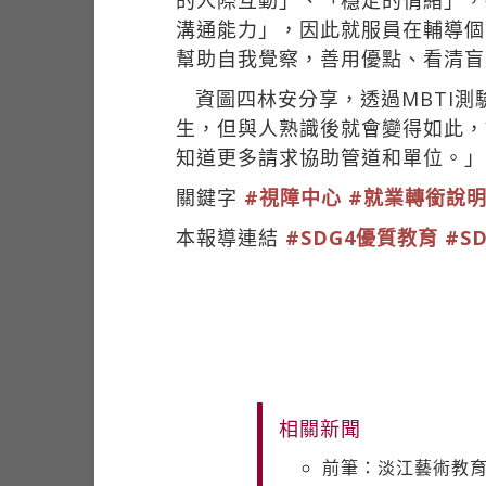
的人際互動」、「穩定的情緒」，
溝通能力」，因此就服員在輔導個
幫助自我覺察，善用優點、看清盲
資圖四林安分享，透過MBTI
生，但與人熟識後就會變得如此，
知道更多請求協助管道和單位。」
關鍵字
#視障中心
#就業轉銜說
本報導連結
#SDG4優質教育
#S
相關新聞
前筆：淡江藝術教育