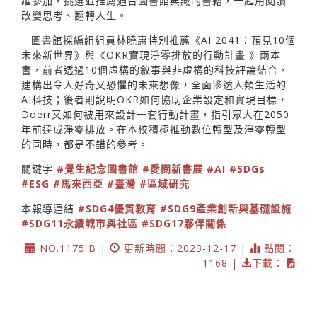
躍參加，挑選並推薦適合圖書館典藏的書籍，一起用閱讀
改變思考、翻轉人生。
圖書館採編組組員林曉惠特別推薦《AI 2041：預見10個
未來新世界》與《OKR實現淨零排放的行動計畫 》兩本
書，前者透過10個虛構的敘事與非虛構的科技評論結合，
建構出令人好奇又恐懼的未來想像，全面滲透人類生活的
AI科技；後者則說明OKR如何協助企業設定和實現目標，
Doerr又如何被用來設計一套行動計畫，指引眾人在2050
年前達成淨零排放。在本校積極推動數位轉型及淨零轉型
的同時，都是不錯的參考。
關鍵字
#覺生紀念圖書館
#愛閱新書展
#AI
#SDGs
#ESG
#馬來西亞
#臺灣
#區域研究
本報導連結
#SDG4優質教育
#SDG9產業創新與基礎設施
#SDG11永續城市與社區
#SDG17夥伴關係
NO.1175 B |
更新時間：2023-12-17 |
點閱：
1168 |
下載：