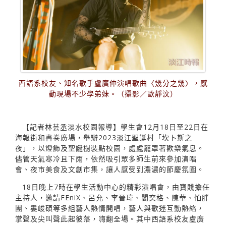
西語系校友、知名歌手盧廣仲演唱歌曲〈幾分之幾〉，感
動現場不少學弟妹。（攝影／歐靜汶）
【記者林芸丞淡水校園報導】學生會12月18日至22日在
海報街和書卷廣場，舉辦2023淡江聖誕村「坎卜斯之
夜」，以燈飾及聖誕樹裝點校園，處處籠罩著歡樂氣息。
儘管天氣寒冷且下雨，依然吸引眾多師生前來參加演唱
會、夜市美食及文創市集，讓人感受到濃濃的節慶氛圍。
18日晚上7時在學生活動中心的精彩演唱會，由寶賤擔任
主持人，邀請FEniX、呂允、李晉瑋、閻奕格、陳華、怕胖
團、婁峻碩等多組藝人熱情開唱，藝人與歌迷互動熱絡，
掌聲及尖叫聲此起彼落，嗨翻全場。其中西語系校友盧廣