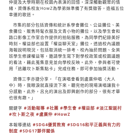
仲提及大學時期在校園內表演的回憶，深深觸動觀眾的情
緒，資傳系校友HowZ為學弟妹準備了有獎徵答，造福五位
幸運的歌迷。
市集的部分包括資傳和統計系學會攤位、公益攤位、美
食攤位、販售時髦衣服及文青小物的攤位，以及學生會和
路口影像工作室合作提供的拍貼服務，為同學們紀錄美好
時刻。權益部也設置「權益聊天室」攤位，透過校內議題
海報說明現況，包括取消統一排考、校內抽菸問題、全英
班學生修課權益等，邀請學生寫下對學校政策或校園議題
的看法，藉此蒐集意見並向學校反映。此外，參與者可使
用「逃離坎卜斯集點卡」完成任務，即可參加抽獎活動。
資傳三李亦捷分享，「在演唱會看到盧廣仲唱〈大人
中〉時，我眼淚就直接流下來，聽完他的現場演唱讓我十
分感動。此外，呂允的演出及即興創作的部分，很有才華
也很有趣。」
關鍵字
#活動報導
#社團
#學生會
#權益部
#淡江聖誕村
#坎卜斯之夜
#盧廣仲
#HowZ
本報導連結
#SDG4優質教育
#SDG16和平正義與有力的
制度
#SDG17夥伴關係