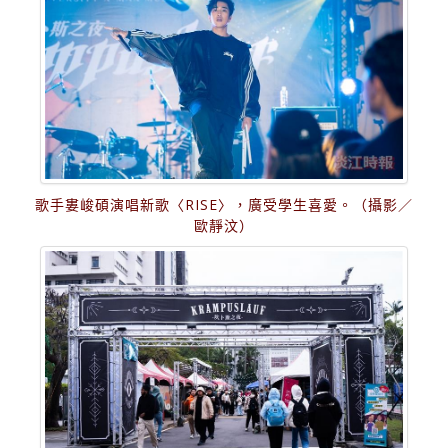
歌手婁峻碩演唱新歌〈RISE〉，廣受學生喜愛。（攝影／
歐靜汶）