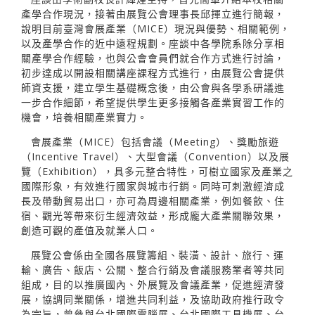
產學合作現況，接著由展覽公會理事長邱揮立進行簡報，
說明目前臺灣會展產業（MICE）現況與優勢、相關範例，
以及產學合作的近中遠程規劃。座談中各學院系除分享相
關產學合作經驗，也與公會會員們就合作方式進行討論，
初步達成以開設相關講座課程方式進行，由展覽公會提供
師資支援，建立學生基礎概念後，由公會與各學系研議進
一步合作細節，希望提供學生更多接觸各產業實習工作的
機會，培養相關產業實力。
會展產業（MICE）包括會議（Meeting）、獎勵旅遊
（Incentive Travel）、大型會議（Convention）以及展
覽（Exhibition），具多元整合特性，可樹立國家及產業之
國際形象，有效進行國家與城市行銷。同時可刺激經濟成
長及帶動貿易出口，亦可為周邊相關產業，例如餐飲、住
宿、觀光等帶來衍生經濟效益，形成龐大產業關聯效果，
創造可觀的產值及就業人口。
展覽公會係由全國各展覽籌組、裝潢、設計、旅行、運
輸、廣告、飯店、公關、整合行銷及會議服務業者等共同
組成，目的以推廣國內、外展覽及會議產業，促進經濟發
展，協調同業關係，增進共同利益，及協助政府推行政令
為宗旨，曾參與台北國際電腦展、台北國際工具機展、台