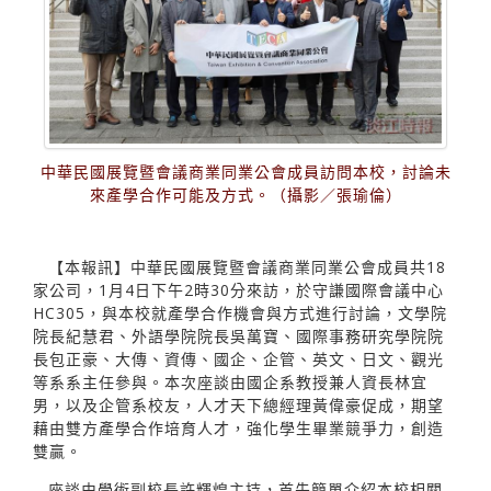
中華民國展覽暨會議商業同業公會成員訪問本校，討論未
來產學合作可能及方式。（攝影／張瑜倫）
【本報訊】中華民國展覽暨會議商業同業公會成員共18
家公司，1月4日下午2時30分來訪，於守謙國際會議中心
HC305，與本校就產學合作機會與方式進行討論，文學院
院長紀慧君、外語學院院長吳萬寶、國際事務研究學院院
長包正豪、大傳、資傳、國企、企管、英文、日文、觀光
等系系主任參與。本次座談由國企系教授兼人資長林宜
男，以及企管系校友，人才天下總經理黃偉豪促成，期望
藉由雙方產學合作培育人才，強化學生畢業競爭力，創造
雙贏。
座談由學術副校長許輝煌主持，首先簡單介紹本校相關