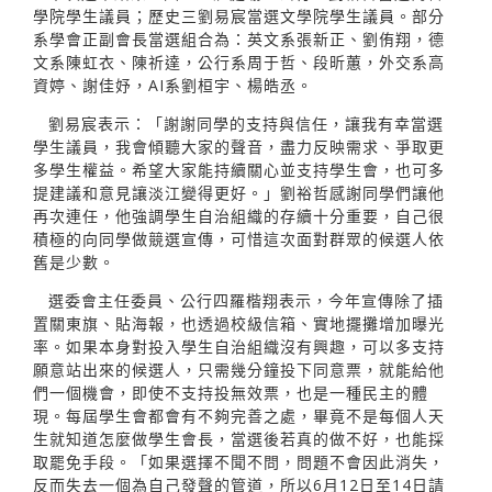
學院學生議員；歷史三劉易宸當選文學院學生議員。部分
系學會正副會長當選組合為：英文系張新正、劉侑翔，德
文系陳虹衣、陳祈達，公行系周于哲、段昕蕙，外交系高
資婷、謝佳妤，AI系劉桓宇、楊皓丞。
劉易宸表示：「謝謝同學的支持與信任，讓我有幸當選
學生議員，我會傾聽大家的聲音，盡力反映需求、爭取更
多學生權益。希望大家能持續關心並支持學生會，也可多
提建議和意見讓淡江變得更好。」劉裕哲感謝同學們讓他
再次連任，他強調學生自治組織的存續十分重要，自己很
積極的向同學做競選宣傳，可惜這次面對群眾的候選人依
舊是少數。
選委會主任委員、公行四羅楷翔表示，今年宣傳除了插
置關東旗、貼海報，也透過校級信箱、實地擺攤增加曝光
率。如果本身對投入學生自治組織沒有興趣，可以多支持
願意站出來的候選人，只需幾分鐘投下同意票，就能給他
們一個機會，即使不支持投無效票，也是一種民主的體
現。每屆學生會都會有不夠完善之處，畢竟不是每個人天
生就知道怎麼做學生會長，當選後若真的做不好，也能採
取罷免手段。「如果選擇不聞不問，問題不會因此消失，
反而失去一個為自己發聲的管道，所以6月12日至14日請