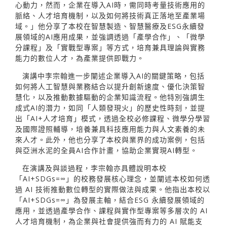
心動力，然而，企業在導入AI時，需同時考量技術應用的
脈絡、人才培育機制，以及如何將技術真正落地至產業場
域。」他分享了本校在智慧製造、智慧醫療及ESG永續發
展領域的AI應用成果，並強調透過「產學合作」、「微學
分課程」及「實戰型專案」等方式，培育兼具理論與實務
能力的數位人才，為產業提供即戰力。
演講中李宗翰進一步闡述企業導入AI的關鍵策略，包括
如何將人工智慧與業務結合以提升創新速度、優化決策智
慧化，以及推動數據驅動的企業知識流程。他特別強調生
成式AI的潛力，如同「人類發現火」的歷史性時刻，並提
出「AI+人才培育」模式，透過全校必修課程、微學分學習
及國際證照輔導，培養兼具科技應用能力與人文素養的未
來人才。此外，他也分享了本校與業界的成功案例，包括
與亞洲水泥的全員AI合作計畫，協助企業實現AI轉型。
在演講及與談過程，李宗翰亦具體說明本校
「AI+SDGs=∞」的校務發展核心理念，並闡述本校如何透
過 AI 技術推動數位轉型的實際做法與成果。他指出本校以
「AI+SDGs=∞」為發展主軸，結合ESG 永續發展領域的
應用，並透過產學合作、課程與實作型專案等多層次的 AI
人才培育機制，為企業與社會提供強而有力的 AI 賦能支