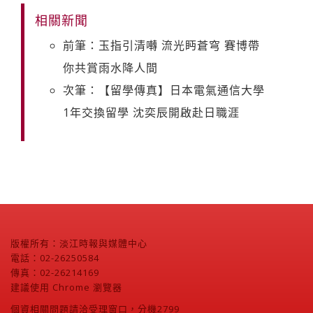
相關新聞
前筆：玉指引清囀 流光眄蒼穹 賽博帶
你共賞雨水降人間
次筆：【留學傳真】日本電氣通信大學
1年交換留學 沈奕辰開啟赴日職涯
版權所有：淡江時報與媒體中心
電話：02-26250584
傳真：02-26214169
建議使用 Chrome 瀏覽器
個資相關問題請洽受理窗口，分機2799