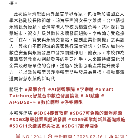
持。
此次論壇齊聚國內外產官學界專家，包括新加坡國立大
學常務副校長陳祖翰、鴻海集團資安長李維斌、台中精機
永續長黃怡穎、台灣零碳大學校長楊聲勇等，共同探討智
慧城市、資安升級與數位永續發展趨勢。李宗翰亦受邀擔
任「在AI、資安與永續交會點，開創產業新商機」之與談
人，與來自不同領域的專家進行深度對話，分享AI如何在
數位安全與永續發展中發揮關鍵作用。他表示，本校作為
臺灣高等教育AI創新發展的重要推手，未來將持續深化與
企業及政府單位的合作，透過AI技術協助產業提升競爭
力，並以數位轉型與淨零轉型雙軸發展為目標，推動臺灣
邁向智慧永續的新時代。
關鍵字
#產學合作
#AI創智學院
#李宗翰
#Smart
Taichung智慧台中數位發展論壇
# AI賦能
#
AI+SDGs=∞
#數位轉型
#淨零轉型
本報導連結
#SDG4優質教育
#SDG7可負擔的潔淨能源
#SDG8尊嚴就業與經濟發展
#SDG9產業創新與基礎設施
#SDG11永續城市與社區
#SDG17夥伴關係
NO.1204 |
更新時間：2025-02-16 |
點閱：