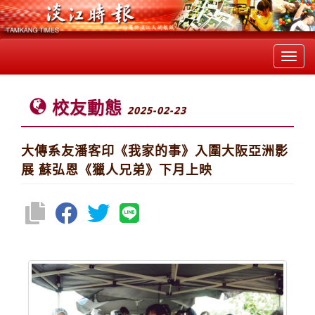
Toggl
navig
校友動態
2025-02-23
大傳系友潘客印《我家的事》入圍大阪亞洲影
展 蘇弘恩《獵人兄弟》下月上映