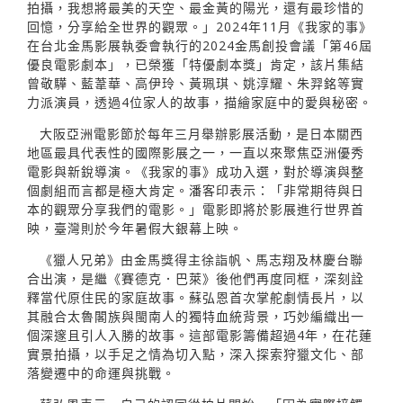
拍攝，我想將最美的天空、最金黃的陽光，還有最珍惜的
回憶，分享給全世界的觀眾。」2024年11月《我家的事》
在台北金馬影展執委會執行的2024金馬創投會議「第46屆
優良電影劇本」，已榮獲「特優劇本獎」肯定，該片集結
曾敬驊、藍葦華、高伊玲、黃珮琪、姚淳耀、朱羿銘等實
力派演員，透過4位家人的故事，描繪家庭中的愛與秘密。
大阪亞洲電影節於每年三月舉辦影展活動，是日本關西
地區最具代表性的國際影展之一，一直以來聚焦亞洲優秀
電影與新銳導演。《我家的事》成功入選，對於導演與整
個劇組而言都是極大肯定。潘客印表示：「非常期待與日
本的觀眾分享我們的電影。」電影即將於影展進行世界首
映，臺灣則於今年暑假大銀幕上映。
《獵人兄弟》由金馬獎得主徐詣帆、馬志翔及林慶台聯
合出演，是繼《賽德克．巴萊》後他們再度同框，深刻詮
釋當代原住民的家庭故事。蘇弘恩首次掌舵劇情長片，以
其融合太魯閣族與閩南人的獨特血統背景，巧妙編織出一
個深邃且引人入勝的故事。這部電影籌備超過4年，在花蓮
實景拍攝，以手足之情為切入點，深入探索狩獵文化、部
落變遷中的命運與挑戰。