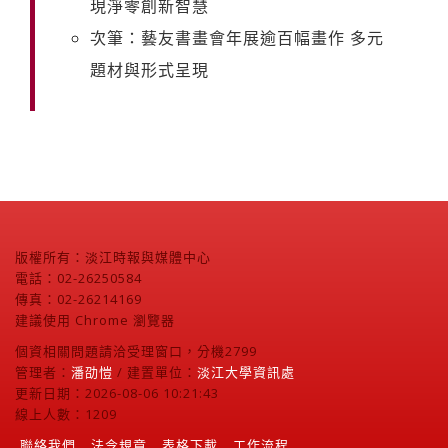
現淨零創新智慧
次筆：藝友書畫會年展逾百幅畫作 多元
題材與形式呈現
版權所有：淡江時報與媒體中心
電話：02-26250584
傳真：02-26214169
建議使用 Chrome 瀏覽器
個資相關問題請洽受理窗口，分機2799
管理者：
潘劭愷
/ 建置單位：
淡江大學資訊處
更新日期：2026-08-06 10:21:43
線上人數：1209
聯絡我們
法令規章
表格下載
工作流程