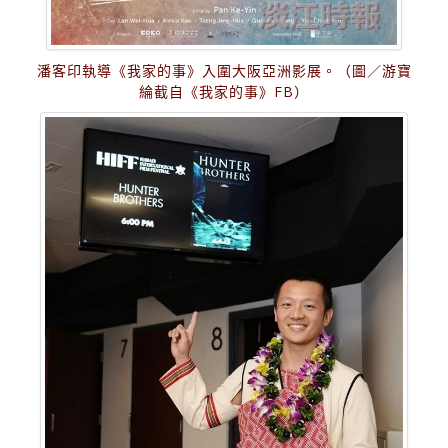
潘客印執導《我家的事》入圍大阪亞洲影展。（圖／游寶
綸截自《我家的事》FB）