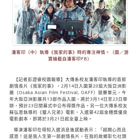
潘客印（中）執導《我家的事》時的專注神情。（圖／游
寶綸截自潘客印FB）
【記者彭證睿校園報導】大傳系校友潘客印執導的首部
劇情長片《我家的事》，2月14日入圍第20屆大阪亞洲影
展（Osaka Asian Film Festival, OAFF）競賽單元，今
年大阪亞洲影展共13部作品入圍，將於3月14日至23日舉
辦，預計23日閉幕式中公布得獎作品。另一位大傳系校友
蘇弘恩執導的《獵人兄弟》電影，入選第42屆金穗獎優良
電影劇本，即將於3月21日起全臺上映。
導演潘客印在得知入選消息後感動表示：「超開心而且
感恩！這是我人生第一部劇情長片，在我的故鄉彰化社頭