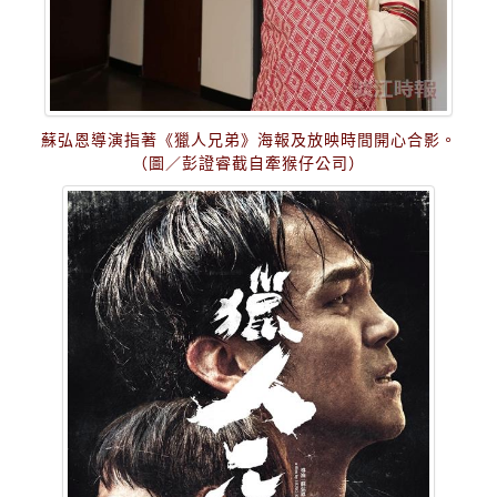
蘇弘恩導演指著《獵人兄弟》海報及放映時間開心合影。
（圖／彭證睿截自牽猴仔公司）