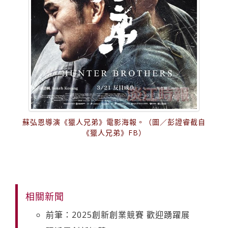
蘇弘恩導演《獵人兄弟》電影海報。（圖／彭證睿截自
《獵人兄弟》FB）
相關新聞
前筆：2025創新創業競賽 歡迎踴躍展