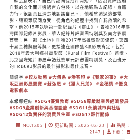
蘇弘恩表示，自己的認同從拍片開始，「因為實際接觸
自我的文化而非透過官方包裝，以在地觀點去記錄，身體
力行，很認真且清楚地認識自己。」他希望透過這部電
影，讓觀眾感同身受，從角色的經歷中找到自我救贖的希
望。他2015年執導第一部紀錄片《靈山》，曾獲2016年臺
灣國際紀錄片影展，華人紀錄片評審團特別獎及南方影展
首獎；另一部《土地》則獲2017年高雄電影節優選、第四
十屆金穗獎優等獎，更接連在國際獲3項影展肯定，包括
2018年義大利鄉村電影節（Rural Film Festival）首獎、
北京國際短片聯展華語競賽單元評審團特別獎，及西班牙
的FicBueu影展的最佳攝影和最佳成音。
關鍵字
#校友動態
#大傳系
#潘客印
#《我家的事》
#大
阪亞洲影展競賽
#蘇弘恩
#《獵人兄弟》
#金穗獎
#優良
電影劇本
本報導連結
#SDG4優質教育
#SDG8尊嚴就業與經濟發展
#SDG9產業創新與基礎設施
#SDG11永續城市與社區
#SDG12負責任的消費與生產
#SDG17夥伴關係
NO.1205 |
更新時間：2025-02-23 |
點閱：
2147 |
下載：