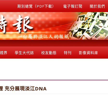
期別總覽（PDF下載）
電子報訂閱
關於我們
視界
學生大代誌
校友動態
特刊
影像資料庫
理 充分展現淡江DNA