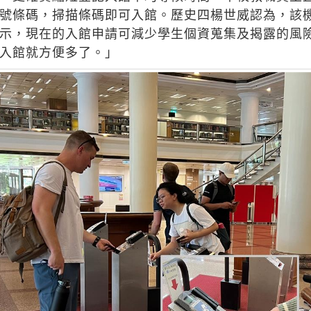
號條碼，掃描條碼即可入館。歷史四楊世威認為，該
示，現在的入館申請可減少學生個資蒐集及揭露的風
入館就方便多了。」