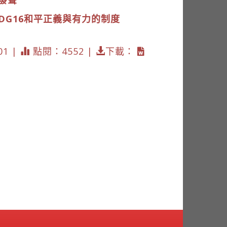
發聲
SDG16和平正義與有力的制度
01 |
點閱：4552 |
下載：