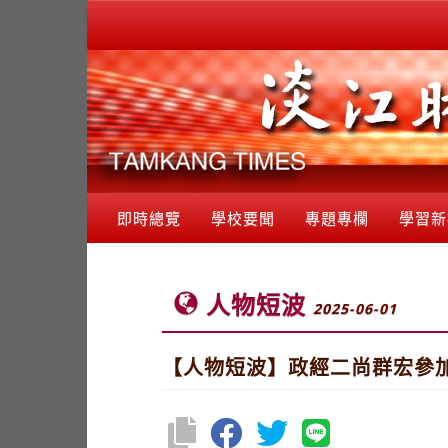
即時總覽
學校要聞
專題專欄
學習新
人物短波
2025-06-01
【人物短波】政經二尚群宏參