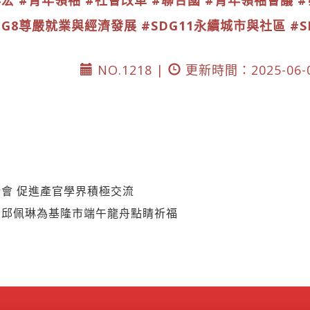
群宏
#青年領袖
#社會改革
#聯合國
#青年領袖會議
#
DG8尊嚴就業與經濟發展
#SDG11永續城市與社區
#
NO.1218 |
更新時間：2025-06-
會 促進產官學界積極交流
】邱佩琳為基隆市端午龍舟點睛祈福