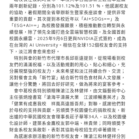
兩年創新紀錄，分別為101.12%及101.51 %，他感謝校友
的協助，暑假期間全省舉辦新生暨家長座談會，提供非常
重要的貢獻。其次提到本校近年以「AI+SDGs=∞」及
「ESG+AI=∞」為校務發展願景，積極推動數位轉型與永
續發展，除了領先全國打造全雲端智慧校園，及全國首創
校園永續雲，2025年9月6日更與NVIDIA正式簽約，成為
在台灣的 AI University。相信在全球152個校友會的支持
下，淡江將會愈來愈好。
特別與會的新竹市代理市長邱臣遠提到，從現場看到校
友們的滿滿祝福，以及活動規劃的用心、貼心和細心，充
分展現堅強的校友力，未來希望和淡江持續合作、交流；
另對餐會主角「新竹宴」結合新竹特色食材與人文發展，
讓他十分驚艷，將回去好好研究，做為將來的宴客參考。
會中葛校長特別頒贈陳滄江及林健祥，由文錙藝術中心
主任張炳煌書寫「滄海平濤展大業 江波順暢惠英才」及
「健業有成惠我校 祥風高遠振吾邦」對聯，感謝他們對
於母校的支持與貢獻。另頒獎予校園優化的捐款校友，新
出爐的中華民國校友會理事長莊子華等34人，以及校園優
化設計師，建築系金鷹校友郭中端、林貴榮；同時頒奬予
財金系校友吳啟彰，表彰其協助母校招生的卓著績效。
為感謝承辦活動的新竹市校友會，陳滄江和林健祥分別