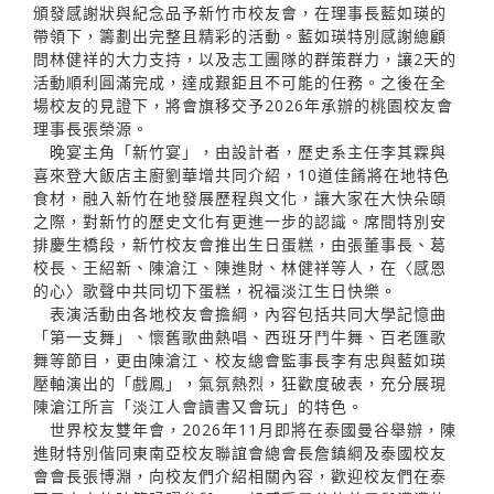
頒發感謝狀與紀念品予新竹市校友會，在理事長藍如瑛的
帶領下，籌劃出完整且精彩的活動。藍如瑛特別感謝總顧
問林健祥的大力支持，以及志工團隊的群策群力，讓2天的
活動順利圓滿完成，達成艱鉅且不可能的任務。之後在全
場校友的見證下，將會旗移交予2026年承辦的桃園校友會
理事長張榮源。
晚宴主角「新竹宴」，由設計者，歷史系主任李其霖與
喜來登大飯店主廚劉華增共同介紹，10道佳餚將在地特色
食材，融入新竹在地發展歷程與文化，讓大家在大快朵頤
之際，對新竹的歷史文化有更進一步的認識。席間特別安
排慶生橋段，新竹校友會推出生日蛋糕，由張董事長、葛
校長、王紹新、陳滄江、陳進財、林健祥等人，在〈感恩
的心〉歌聲中共同切下蛋糕，祝福淡江生日快樂。
表演活動由各地校友會擔綱，內容包括共同大學記憶曲
「第一支舞」、懷舊歌曲熱唱、西班牙鬥牛舞、百老匯歌
舞等節目，更由陳滄江、校友總會監事長李有忠與藍如瑛
壓軸演出的「戲鳳」，氣氛熱烈，狂歡度破表，充分展現
陳滄江所言「淡江人會讀書又會玩」的特色。
世界校友雙年會，2026年11月即將在泰國曼谷舉辦，陳
進財特別偕同東南亞校友聯誼會總會長詹鎮綱及泰國校友
會會長張博淵，向校友們介紹相關內容，歡迎校友們在泰