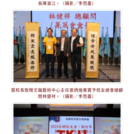
長陳滄江。（攝影／李而義）
葛校長致贈文錙藝術中心主任張炳煌墨寶予校友總會總顧
問林健祥。（攝影／李而義）