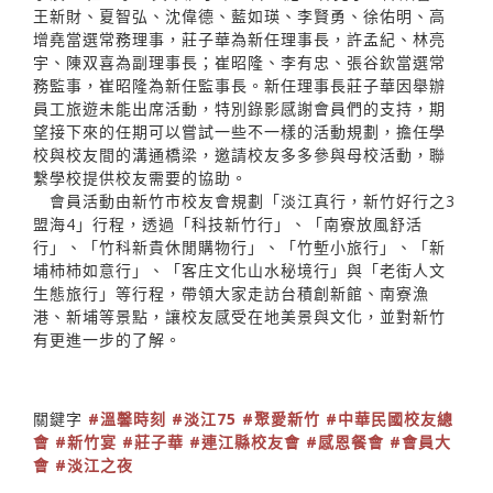
王新財、夏智弘、沈偉德、藍如瑛、李賢勇、徐佑明、高
增堯當選常務理事，莊子華為新任理事長，許孟紀、林亮
宇、陳双喜為副理事長；崔昭隆、李有忠、張谷欽當選常
務監事，崔昭隆為新任監事長。新任理事長莊子華因舉辦
員工旅遊未能出席活動，特別錄影感謝會員們的支持，期
望接下來的任期可以嘗試一些不一樣的活動規劃，擔任學
校與校友間的溝通橋梁，邀請校友多多參與母校活動，聯
繫學校提供校友需要的協助。
會員活動由新竹市校友會規劃「淡江真行，新竹好行之3
盟海4」行程，透過「科技新竹行」、「南寮放風舒活
行」、「竹科新貴休閒購物行」、「竹塹小旅行」、「新
埔杮杮如意行」、「客庄文化山水秘境行」與「老街人文
生態旅行」等行程，帶領大家走訪台積創新館、南寮漁
港、新埔等景點，讓校友感受在地美景與文化，並對新竹
有更進一步的了解。
關鍵字
#溫馨時刻
#淡江75
#聚愛新竹
#中華民國校友總
會
#新竹宴
#莊子華
#連江縣校友會
#感恩餐會
#會員大
會
#淡江之夜