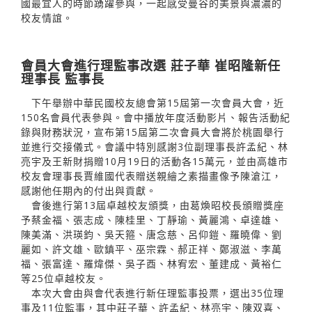
國最宜人的時節踴躍參與，一起感受曼谷的美景與濃濃的
校友情誼。
會員大會進行理監事改選 莊子華 崔昭隆新任
理事長 監事長
下午舉辦中華民國校友總會第15屆第一次會員大會，近
150名會員代表參與。會中播放年度活動影片、報告活動紀
錄與財務狀況，宣布第15屆第二次會員大會將於桃園舉行
並進行交接儀式。會議中特別感謝3位副理事長許孟紀、林
亮宇及王新財捐贈10月19日的活動各15萬元，並由高雄市
校友會理事長賈維國代表贈送親繪之素描畫像予陳滄江，
感謝他任期內的付出與貢獻。
會後進行第13屆卓越校友頒獎，由葛煥昭校長頒贈獎座
予蔡金福、張志成、陳桂里、丁靜瑜、黃麗鴻、卓達雄、
陳美滿、洪瑛鈞、吳天箍、唐念慈、呂仰鎧、羅曉偉、劉
麗如、許文雄、歐鎮平、巫宗霖、郝正祥、鄭淑滋、李萬
福、張富達、羅煒傑、吳子酉、林宥宏、董建成、黃裕仁
等25位卓越校友。
本次大會由與會代表進行新任理監事投票，選出35位理
事及11位監事，其中莊子華、許孟紀、林亮宇、陳双喜、