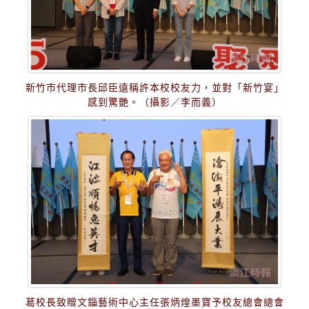
新竹市代理市長邱臣遠稱許本校校友力，並對「新竹宴」
感到驚艷。（攝影／李而義）
葛校長致贈文錙藝術中心主任張炳煌墨寶予校友總會總會