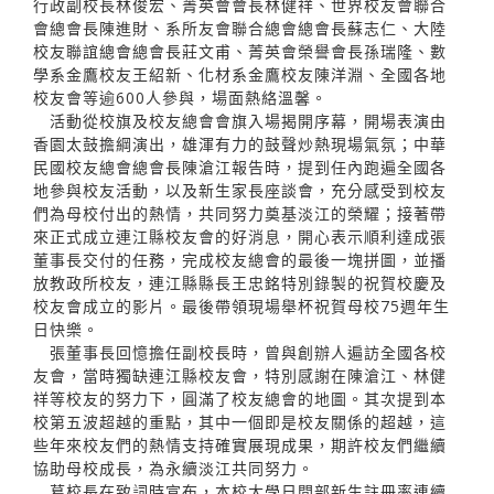
行政副校長林俊宏、菁英會會長林健祥、世界校友會聯合
會總會長陳進財、系所友會聯合總會總會長蘇志仁、大陸
校友聯誼總會總會長莊文甫、菁英會榮譽會長孫瑞隆、數
學系金鷹校友王紹新、化材系金鷹校友陳洋淵、全國各地
校友會等逾600人參與，場面熱絡溫馨。
活動從校旗及校友總會會旗入場揭開序幕，開場表演由
香園太鼓擔綱演出，雄渾有力的鼓聲炒熱現場氣氛；中華
民國校友總會總會長陳滄江報告時，提到任內跑遍全國各
地參與校友活動，以及新生家長座談會，充分感受到校友
們為母校付出的熱情，共同努力奠基淡江的榮耀；接著帶
來正式成立連江縣校友會的好消息，開心表示順利達成張
董事長交付的任務，完成校友總會的最後一塊拼圖，並播
放教政所校友，連江縣縣長王忠銘特別錄製的祝賀校慶及
校友會成立的影片。最後帶領現場舉杯祝賀母校75週年生
日快樂。
張董事長回憶擔任副校長時，曾與創辦人遍訪全國各校
友會，當時獨缺連江縣校友會，特別感謝在陳滄江、林健
祥等校友的努力下，圓滿了校友總會的地圖。其次提到本
校第五波超越的重點，其中一個即是校友關係的超越，這
些年來校友們的熱情支持確實展現成果，期許校友們繼續
協助母校成長，為永續淡江共同努力。
葛校長在致詞時宣布，本校大學日間部新生註冊率連續