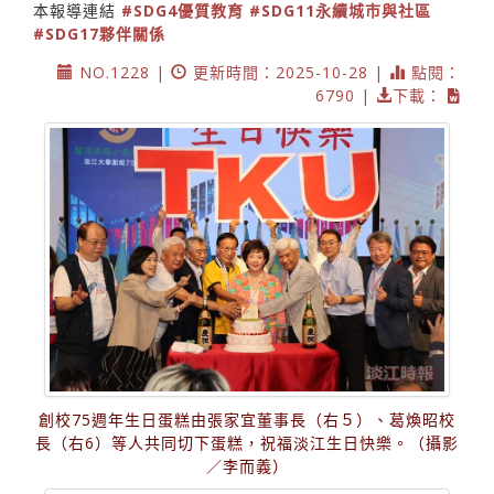
本報導連結
#SDG4優質教育
#SDG11永續城市與社區
#SDG17夥伴關係
NO.1228 |
更新時間：2025-10-28 |
點閱：
6790 |
下載：
創校75週年生日蛋糕由張家宜董事長（右５）、葛煥昭校
長（右6）等人共同切下蛋糕，祝福淡江生日快樂。（攝影
／李而義）