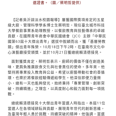
選證書。（圖／蔡明哲提供）
【記者吳沂諠淡水校園報導】屢獲國際獎項肯定的五星
級大廚、管理科學學系博士生蔡明哲，現任臺北城市科技
大學餐飲事業系助理教授，以餐飲教育與技藝傳承的卓越
貢獻，在國際青年商會中華民國總會（JCI）主辦「中華民
國第63屆十大傑出青年」選拔中脫穎而出，獲「基層勞教
類」傑出青年殊榮。10月18日下午2時，在臺南市文化中
心演藝廳接受頒獎，並於10月21日獲總統賴清德接見。
面對獲獎肯定，蔡明哲表示，廚師的價值不僅在創造美
味，更肩負推廣飲食文化與社會責任的使命。多年來，他
堅持將專業投入教育與公益，希望以廚藝帶動社會的善循
環，也樂於將餐飲經驗傳遞給學生。他深信即便力量微
小，總有一天也能夠發光，始終秉持「專業管理、創新突
破、持續精進」之理念，以高度耐心和毅力面對每一項挑
戰。
總統賴清德接見十大傑出青年當選人時指出，本屆11位
當選人在各領域耕耘與貢獻，展現青年世代的創新思維，
及臺灣年輕人勇於挑戰、持續突破的精神。他強調，當選