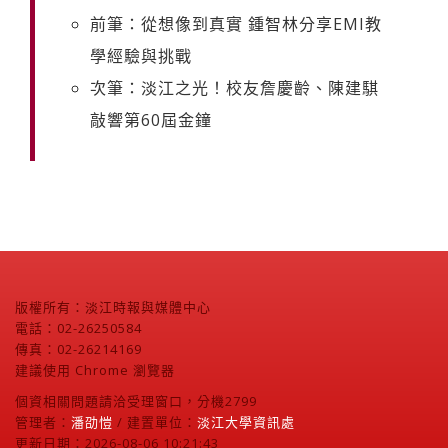
前筆：從想像到真實 鍾智林分享EMI教
學經驗與挑戰
次筆：淡江之光！校友詹慶齡、陳建騏
敲響第60屆金鐘
版權所有：淡江時報與媒體中心
電話：02-26250584
傳真：02-26214169
建議使用 Chrome 瀏覽器
個資相關問題請洽受理窗口，分機2799
管理者：
潘劭愷
/ 建置單位：
淡江大學資訊處
更新日期：2026-08-06 10:21:43