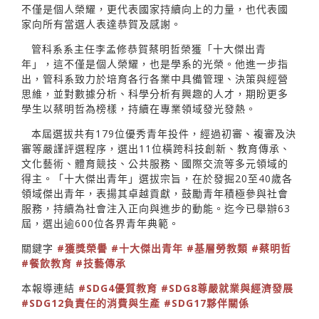
不僅是個人榮耀，更代表國家持續向上的力量，也代表國
家向所有當選人表達恭賀及感謝。
管科系系主任李孟修恭賀蔡明哲榮獲「十大傑出青
年」，這不僅是個人榮耀，也是學系的光榮。他進一步指
出，管科系致力於培育各行各業中具備管理、決策與經營
思維，並對數據分析、科學分析有興趣的人才，期盼更多
學生以蔡明哲為榜樣，持續在專業領域發光發熱。
本屆選拔共有179位優秀青年投件，經過初審、複審及決
審等嚴謹評選程序，選出11位橫跨科技創新、教育傳承、
文化藝術、體育競技、公共服務、國際交流等多元領域的
得主。「十大傑出青年」選拔宗旨，在於發掘20至40歲各
領域傑出青年，表揚其卓越貢獻，鼓勵青年積極參與社會
服務，持續為社會注入正向與進步的動能。迄今已舉辦63
屆，選出逾600位各界青年典範。
關鍵字
#獲獎榮譽
#十大傑出青年
#基層勞教類
#蔡明哲
#餐飲教育
#技藝傳承
本報導連結
#SDG4優質教育
#SDG8尊嚴就業與經濟發展
#SDG12負責任的消費與生產
#SDG17夥伴關係