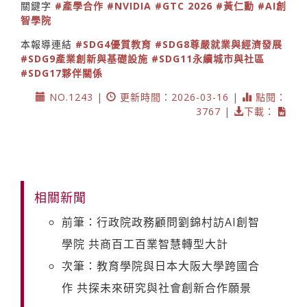
關鍵字
#產學合作
#NVIDIA
#GTC 2026
#黃仁勳
#AI創
智學院
本報導連結
#SDG4優質教育
#SDG8尊嚴就業與經濟發展
#SDG9產業創新與基礎設施
#SDG11永續城市與社區
#SDG17夥伴關係
NO.1243 |
更新時間：2026-03-16 |
點閱：
3767 |
下載：
相關新聞
前筆：行政院政務顧問劉錦村訪AI創智
學院 共商百工百業智慧轉型大計
次筆：教育學院與日本大阪大學跨國合
作 共探未來研究與社會創新合作願景