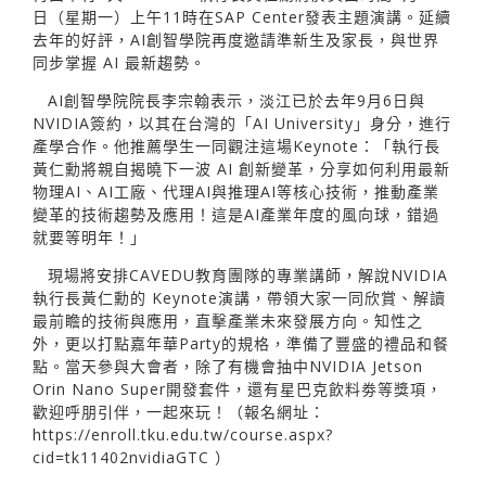
日（星期一）上午11時在SAP Center發表主題演講。延續
去年的好評，AI創智學院再度邀請準新生及家長，與世界
同步掌握 AI 最新趨勢。
AI創智學院院長李宗翰表示，淡江已於去年9月6日與
NVIDIA簽約，以其在台灣的「AI University」身分，進行
產學合作。他推薦學生一同觀注這場Keynote：「執行長
黃仁勳將親自揭曉下一波 AI 創新變革，分享如何利用最新
物理AI、AI工廠、代理AI與推理AI等核心技術，推動產業
變革的技術趨勢及應用！這是AI產業年度的風向球，錯過
就要等明年！」
現場將安排CAVEDU教育團隊的專業講師，解說NVIDIA
執行長黃仁勳的 Keynote演講，帶領大家一同欣賞、解讀
最前瞻的技術與應用，直擊產業未來發展方向。知性之
外，更以打點嘉年華Party的規格，準備了豐盛的禮品和餐
點。當天參與大會者，除了有機會抽中NVIDIA Jetson
Orin Nano Super開發套件，還有星巴克飲料劵等獎項，
歡迎呼朋引伴，一起來玩！（報名網址：
https://enroll.tku.edu.tw/course.aspx?
cid=tk11402nvidiaGTC
）