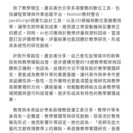
除了教學理念，蕭吉甫也分享多項實務的數位工具，包
括課程管理與作業追蹤平台、Notion教材整合、
JavaScript視覺化設計工具，以及3D掃描與數位策展應用
等，讓學生即時看到成果，進而建立學習動機與反覆修正
的模式。同時，AI也可應用於教學評量與資料回收，當清
楚訂定評價標準後，評量結果也能回饋於教學研究，形成
具系統性的研究脈絡。
針對升等路徑，蕭吉甫分享，自己會先從領域中的新興
技術與教學痛點出發，逐步建構完整的18週教學框架與回
饋修正機制。他認為，這樣的方式不僅有助於教學實踐研
究，更能成為教學升等的重要基礎，讓代表作與參考作更
具延續性與一致性，在外審時也更能清楚呈現研究與教學
長期累積的方向。講座最後，他勉勵教師結合自身教學現
場問題與當代科技發展，逐步形成具有特色的教學實踐成
果。
教育與未來設計學系助理教授潘艾柔分享，教學升等本
身具有一定難度，教學實踐常與研究脫鉤，容易流於教育
報告形式，進而影響升等認定。她也認為，「老師先從大
量的文獻梳理教學上的痛點，再發展教學實踐研究，我覺