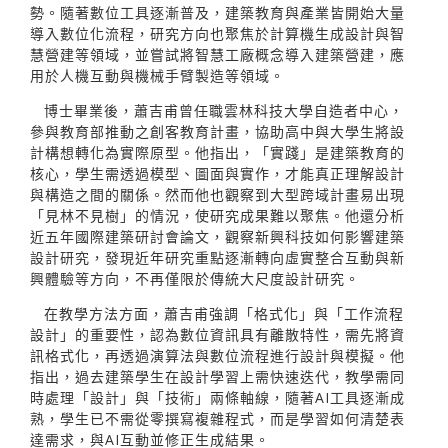
勢。隨著數位工具逐漸普及，建築教育與產業皆開始大量
導入數位化流程，研究方向也聚焦於計算機生成設計與智
慧營建等領域，並嘗試將智慧工廠概念導入建築營建，應
用於人機互動與機械手臂製造等領域。
博士畢業後，蕭吉甫曾任職雲林科技大學自造者中心，
參與教育部推動之創客教育計畫，協助高中與大學生將設
計構想轉化為實際原型。他指出，「實踐」是建築教育的
核心，學生需透過模型、圖面與實作，才能真正理解設計
與構造之間的關係。然而他也觀察到大型跨域計畫易出現
「見林不見樹」的情況，使研究成果難以聚焦。他還分析
近五年國際建築研討會論文，觀察新興科技如何影響建築
設計研究，發現近年研究重點逐漸轉向虛實整合互動與新
興體驗等方向，不再僅限於傳統大尺度設計研究。
在教學方法方面，蕭吉甫強調「格式化」與「工作流程
設計」的重要性，認為數位資訊具有離散特性，需先將資
訊格式化，再透過演算法與數位流程進行設計與模擬。他
指出，過去建築學生在設計學習上需快速迭代，教學需同
時處理「設計」與「技術」兩條軸線，隨著AI工具逐漸成
熟，學生已不需從零撰寫複雜程式，而是學習如何清楚表
達需求，與AI互動並修正生成結果。