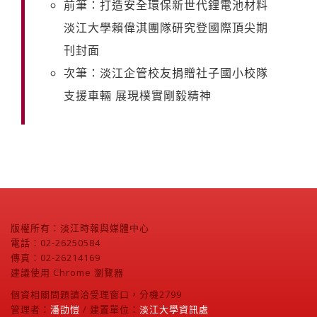
前筆：打造安全環保新世代鋰電池材料
淡江大學賴偉淇團隊研究登國際頂尖期
刊封面
次筆：淡江企管校友捐贈社子國小校隊
支援車輛 展現樸實剛毅精神
版權所有：淡江時報與媒體中心
電話：02-26250584
傳真：02-26214169
建議使用 Chrome 瀏覽器
個資相關問題請洽受理窗口，分機2799
管理者：
潘劭愷
/ 建置單位：
淡江大學資訊處