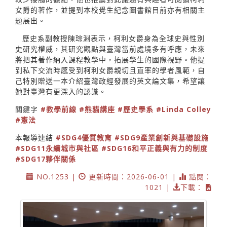
女爵的著作，並提到本校覺生紀念圖書館目前亦有相關主
題展出。
歷史系副教授陳琮淵表示，柯利女爵身為全球史與性別
史研究權威，其研究觀點與臺灣當前處境多有呼應，未來
將把其著作納入課程教學中，拓展學生的國際視野。他提
到私下交流時感受到柯利女爵親切且直率的學者風範，自
己特別贈送一本介紹臺灣政經發展的英文論文集，希望讓
她對臺灣有更深入的認識。
關鍵字
#教學前線
#熊貓講座
#歷史學系
#Linda Colley
#憲法
本報導連結
#SDG4優質教育
#SDG9產業創新與基礎設施
#SDG11永續城市與社區
#SDG16和平正義與有力的制度
#SDG17夥伴關係
NO.1253 |
更新時間：2026-06-01 |
點閱：
1021 |
下載：