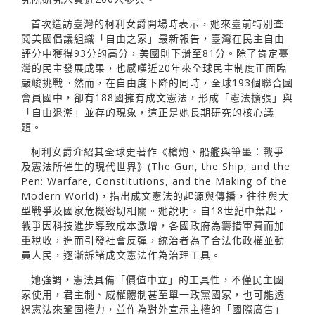
首次造訪臺灣的柯利女爵開場時表示，她來臺前特別查
閱美國倡議組織「自由之家」最新報告，臺灣在民主自由
評分中獲得93分的高分，美國則下滑至81分。除了肯定臺
灣的民主發展成果，也感嘆近20年來全球民主制度正面臨
嚴峻挑戰。然而，在自由度下降的同時，全球193個聯合國
會員國中，卻有188國擁有成文憲法，形成「憲法擴張」與
「自由退潮」並存的現象，這正是她長期研究的核心議
題。
柯利女爵介紹其全球史著作《槍炮、船艦與筆墨：戰爭
及憲法所催生的現代世界》(The Gun, the Ship, and the
Pen: Warfare, Constitutions, and the Making of the
Modern World)，指出成文憲法的起源與傳播，往往與大
型戰爭及國家危機密切相關。她說明，自18世紀中葉起，
戰爭因科技進步導致成本激增，各國政府為籌措軍費而加
重稅收，進而引發社會反彈，統治者為了合法化政權並動
員人民，逐漸訴諸成文憲法作為治理工具。
她強調，憲法具備「價值中立」的工具性，不僅民主國
家使用，君主制、威權體制甚至單一政黨國家，也可能透
過憲法來鞏固權力，並作為對外宣示主權的「國際廣告」