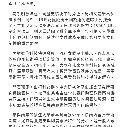
與「主權盾牌」。
為說明憲法在不同歷史情境中的角色，柯利女爵舉出多
項案例。例如，19世紀夏威夷王國為避免遭歐美列強殖
民，主動制定先進憲法以宣示自我治理能力；1950年印度
制定憲法時，則因當時國民識字率不高，特別納入大量本
土民俗與神話插圖，使法律文件成為承載民族歷史與文化
記憶的重要象徵。
面對數位科技快速發展，柯利女爵提出警示，過去憲法
依賴印刷技術得以穩定流傳，但如今數位媒體時代，資訊
極易被竄改。她指出，淡江大學在未來學與科技研究領域
具有深厚基礎，應思考人工智慧對憲政秩序的威脅，善用
學術專長，尋找保護成文憲法免受數位科技侵蝕的解方。
問答環節，由柯利女爵、中央研究院歷史語言研究所研
究員陳國棟、本校歷史系系主任李其霖與助理教授蔡育潞
共同主持，與現場師生就中華民國憲法的德國法淵源、日
本明治憲法的特殊性等議題進行交流，討論熱烈。
參與講座的淡江大學董事戴萬欽分享，演講內容具學術
深度，尤其對夏威夷與印度憲法特性的分析，是一般大眾
較少接觸的觀點。他也推薦對此議題有興趣者可閱讀柯利