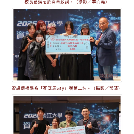
校長葛煥昭於開幕致詞。（攝影／李而義）
資訊傳播學系「死咪馬Say」獲第二名。（攝影／鄧晴）