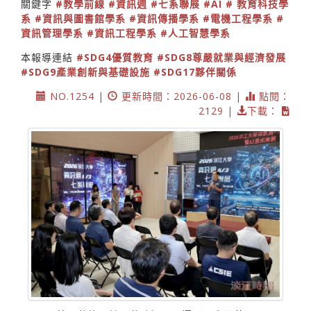
關鍵字
#教學前線
#資訊週
#七系聯展
#AI
# 教育科技學
系
#資訊與圖書館學系
#資訊傳播學系
#電機工程學系
#
資訊管理學系
#資訊工程學系
#人工智慧學系
本報導連結
#SDG4優質教育
#SDG8尊嚴就業與經濟發展
#SDG9產業創新與基礎設施
#SDG17夥伴關係
NO.1254 |
更新時間：2026-06-08 |
點閱：
2129 |
下載：