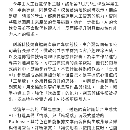
今年由人工智慧學系主辦，該系第3屆共3班48組畢業生
的「畢業專題」同步登場。校長葛煥昭致詞時表示，無論
是哪一領域的學生，都應具備運用人工智慧的能力，否則
將難以因應未來產業的發展挑戰。他進一步指出，AI的快
速發展並不會取代軟體人才，反而將提升對具備AI協作能
力人才的需求。
創新科技競賽邀請產學界專家蒞校，由台灣智園有限公
司執行長邢溢將、微軟公共事業群資深客戶經理凃天威，
以及遠傳電信技術副理邱顯忠擔任評審，為學生作品進行
專業評選與指導，同時提供寶貴的產業觀點。他們於閉幕
式講評中，鼓勵參賽學生，不管什麼科系的作品，「善用
AI」都應該成為關鍵加分項。但自己才是掌握核心價值的
「正駕駛」，必須具備良好的思路，「AI應該作為輔助的
副駕駛，用來協助你更好地呈現作品與想法。」此外，精
準挑選工具、強化「說故事」的能力、創意等條件都被提
出，認為這些軟實力都比AI技術更吸引人。
榮獲第一名的「聲臨書境」，透過語音辨識結合生成式
AI，打造具備「情感」與「臨場感」沉浸式體驗的
Podcast。其特色在於能根據文本內容自動生成背景音樂
與環境聲音，評審讚賞：「讓使用者即使閉上雙眼，也能