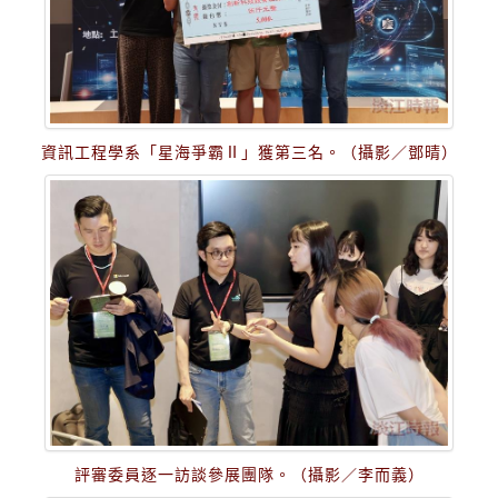
資訊工程學系「星海爭霸Ⅱ」獲第三名。（攝影／鄧晴）
評審委員逐一訪談參展團隊。（攝影／李而義）