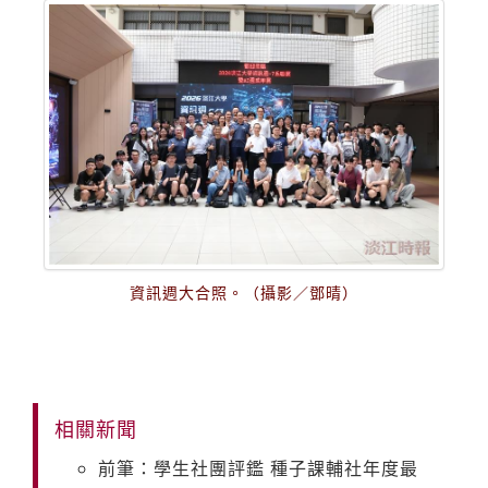
資訊週大合照。（攝影／鄧晴）
相關新聞
前筆：學生社團評鑑 種子課輔社年度最