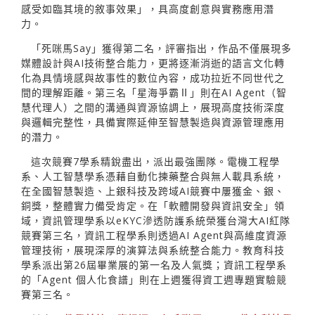
感受如臨其境的敘事效果」，具高度創意與實務應用潛
力。
「死咪馬Say」獲得第二名，評審指出，作品不僅展現多
媒體設計與AI技術整合能力，更將逐漸消逝的語言文化轉
化為具情境感與故事性的數位內容，成功拉近不同世代之
間的理解距離。第三名「星海爭霸Ⅱ」則在AI Agent（智
慧代理人）之間的溝通與資源協調上，展現高度技術深度
與邏輯完整性，具備實際延伸至智慧製造與資源管理應用
的潛力。
這次競賽7學系精銳盡出，派出最強團隊。電機工程學
系、人工智慧學系憑藉自動化揀藥整合與無人載具系統，
在全國智慧製造、上銀科技及跨域AI競賽中屢獲金、銀、
銅獎，整體實力備受肯定。在「軟體開發與資訊安全」領
域，資訊管理學系以eKYC滲透防護系統榮獲台灣大AI紅隊
競賽第三名，資訊工程學系則透過AI Agent與高維度資源
管理技術，展現深厚的演算法與系統整合能力。教育科技
學系派出第26屆畢業展的第一名及人氣獎；資訊工程學系
的「Agent 個人化食譜」則在上週獲得資工週專題實驗競
賽第三名。