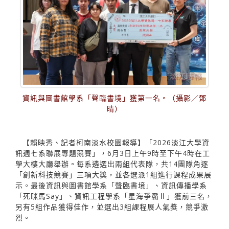
資訊與圖書館學系「聲臨書境」獲第一名。（攝影／鄧
晴）
【賴映秀、記者柯南淡水校園報導】「2026淡江大學資
訊週七系聯展專題競賽」，6月3日上午9時至下午4時在工
學大樓大廳舉辦。每系遴選出兩組代表隊，共14團隊角逐
「創新科技競賽」三項大獎，並各選派1組進行課程成果展
示。最後資訊與圖書館學系「聲臨書境」、資訊傳播學系
「死咪馬Say」、資訊工程學系「星海爭霸Ⅱ」獲前三名，
另有5組作品獲得佳作，並選出3組課程展人氣獎，競爭激
烈。