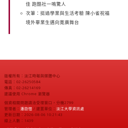
佳 跑酷社一鳴驚人
次筆：挺過學業與生活考驗 陳小雀祝福
境外畢業生邁向寛廣舞台
版權所有：淡江時報與媒體中心
電話：02-26250584
傳真：02-26214169
建議使用 Chrome 瀏覽器
個資相關問題請洽受理窗口，分機2799
管理者：
潘劭愷
/ 建置單位：
淡江大學資訊處
更新日期：2026-08-06 10:21:43
線上人數：1439