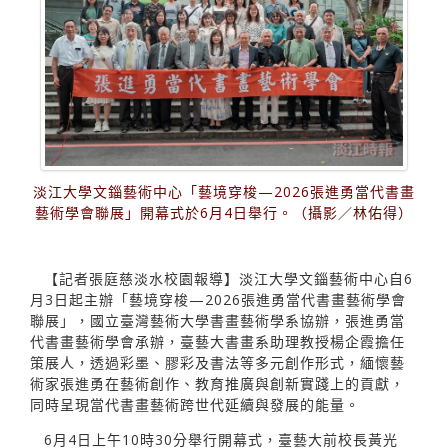
淡江大學文錙藝術中心「藝境穿梭—2026張進勇當代書畫
藝術學會聯展」開幕式於6月4日舉行。（攝影／林佑得）
【記者張庭慈淡水校園報導】淡江大學文錙藝術中心自6
月3日起主辦「藝境穿梭—2026張進勇當代書畫藝術學會
聯展」，國立臺灣藝術大學書畫藝術學系協辦，張進勇當
代書畫藝術學會承辦，臺藝大書畫系助理教授楊企霞擔任
策展人，透過彩墨、膠彩及書法等多元創作形式，緬懷藝
術家張進勇在藝術創作、教育推廣與創新實踐上的貢獻，
同時呈現當代書畫藝術跨世代延續與發展的能量。
6月4日上午10時30分舉行開幕式，臺藝大前校長黃光