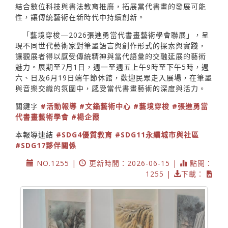
結合數位科技與書法教育推廣，拓展當代書畫的發展可能
性，讓傳統藝術在新時代中持續創新。
「藝境穿梭—2026張進勇當代書畫藝術學會聯展」，呈
現不同世代藝術家對筆墨語言與創作形式的探索與實踐，
讓觀展者得以感受傳統精神與當代語彙的交融延展的藝術
魅力。展期至7月1日，週一至週五上午9時至下午5時，週
六、日及6月19日端午節休館，歡迎民眾走入展場，在筆墨
與音樂交織的氛圍中，感受當代書畫藝術的深度與活力。
關鍵字
#活動報導
#文錙藝術中心
#藝境穿梭
#張進勇當
代書畫藝術學會
#楊企霞
本報導連結
#SDG4優質教育
#SDG11永續城市與社區
#SDG17夥伴關係
NO.1255 |
更新時間：2026-06-15 |
點閱：
1255 |
下載：