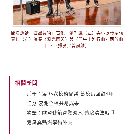
開場邀請「弦墨藝術」吉他手劉軒濂（左）與小提琴家張
真仁（右）演奏〈淚光閃閃〉與〈鬥牛士進行曲〉兩首曲
目。（攝影／曾晨維）
相關新聞
前筆：第95次校務會議 葛校長回顧8年
任期 感謝全校共創成果
次筆：歐盟使節齊聚淡水 體驗清法戰爭
滬尾宴點燃學術外交