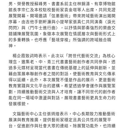
男、榮譽教授蘇峰男、書畫系前主任林錦濤、有章博物館
館長李宗仁及本校駐校藝術家袁金塔等人出席，共同見證
展覽開幕。開場邀請「弦墨藝術」帶來跨域藝術演出揭開
序幕，由吉他手劉軒濂與小提琴家張真仁共同演奏〈淚光
閃閃〉與〈鬥牛士進行曲〉，以抒情與節奏強烈的樂曲交
錯鋪陳展覽氛圍，象徵本次展覽在情感層次與藝術形式上
的多重轉換，也呼應「藝境穿梭」所強調的跨域融合精
神。
楊企霞致詞時表示，此次以「跨世代藝術交流」為核心
理念，邀集老、中、青三代書畫藝術創作者共同參與，透
過多元媒材呈現當代書畫在傳統基礎上的延伸與創新，並
藉由策展串聯創作者之間的對話，使藝術教育與文化傳承
得以延續。此外，本次展覽不僅是作品的展示，更是藝術
教育實踐與文化平台的建構，希望透過學會運作與展覽策
劃，持續推動藝術交流與人才培育，讓不同世代的創作者
能在同一場域中激盪與對話，展現書畫藝術更具生命力的
發展樣貌。
文錙藝術中心主任張炳煌表示，中心長期致力推動藝術
展演與教育推廣，提供藝術家穩定且具公共性的展覽平
台，促進創作與社會大眾的連結。除展覽功能外，也持續