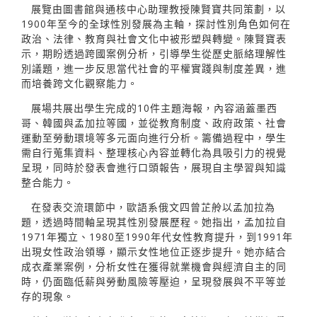
展覽由圖書館與通核中心助理教授陳賢寶共同策劃，以
1900年至今的全球性別發展為主軸，探討性別角色如何在
政治、法律、教育與社會文化中被形塑與轉變。陳賢寶表
示，期盼透過跨國案例分析，引導學生從歷史脈絡理解性
別議題，進一步反思當代社會的平權實踐與制度差異，進
而培養跨文化觀察能力。
展場共展出學生完成的10件主題海報，內容涵蓋墨西
哥、韓國與孟加拉等國，並從教育制度、政府政策、社會
運動至勞動環境等多元面向進行分析。籌備過程中，學生
需自行蒐集資料、整理核心內容並轉化為具吸引力的視覺
呈現，同時於發表會進行口頭報告，展現自主學習與知識
整合能力。
在發表交流環節中，歐語系俄文四曾芷舲以孟加拉為
題，透過時間軸呈現其性別發展歷程。她指出，孟加拉自
1971年獨立、1980至1990年代女性教育提升，到1991年
出現女性政治領導，顯示女性地位正逐步提升。她亦結合
成衣產業案例，分析女性在獲得就業機會與經濟自主的同
時，仍面臨低薪與勞動風險等壓迫，呈現發展與不平等並
存的現象。