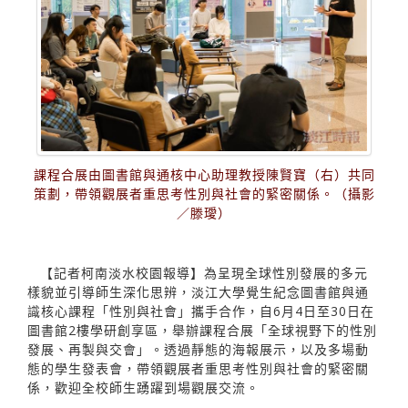
課程合展由圖書館與通核中心助理教授陳賢寶（右）共同
策劃，帶領觀展者重思考性別與社會的緊密關係。（攝影
／滕璦）
【記者柯南淡水校園報導】為呈現全球性別發展的多元
樣貌並引導師生深化思辨，淡江大學覺生紀念圖書館與通
識核心課程「性別與社會」攜手合作，自6月4日至30日在
圖書館2樓學研創享區，舉辦課程合展「全球視野下的性別
發展、再製與交會」。透過靜態的海報展示，以及多場動
態的學生發表會，帶領觀展者重思考性別與社會的緊密關
係，歡迎全校師生踴躍到場觀展交流。