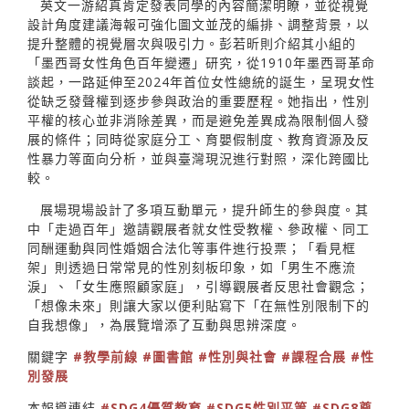
英文一游紹真肯定發表同學的內容簡潔明瞭，並從視覺
設計角度建議海報可強化圖文並茂的編排、調整背景，以
提升整體的視覺層次與吸引力。彭若昕則介紹其小組的
「墨西哥女性角色百年變遷」研究，從1910年墨西哥革命
談起，一路延伸至2024年首位女性總統的誕生，呈現女性
從缺乏發聲權到逐步參與政治的重要歷程。她指出，性別
平權的核心並非消除差異，而是避免差異成為限制個人發
展的條件；同時從家庭分工、育嬰假制度、教育資源及反
性暴力等面向分析，並與臺灣現況進行對照，深化跨國比
較。
展場現場設計了多項互動單元，提升師生的參與度。其
中「走過百年」邀請觀展者就女性受教權、參政權、同工
同酬運動與同性婚姻合法化等事件進行投票；「看見框
架」則透過日常常見的性別刻板印象，如「男生不應流
淚」、「女生應照顧家庭」，引導觀展者反思社會觀念；
「想像未來」則讓大家以便利貼寫下「在無性別限制下的
自我想像」，為展覽增添了互動與思辨深度。
關鍵字
#教學前線
#圖書館
#性別與社會
#課程合展
#性
別發展
本報導連結
#SDG4優質教育
#SDG5性別平等
#SDG8尊