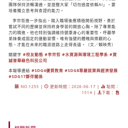
團隊保持流暢溝通，並提醒大家「切勿過度依賴AI」，要
培養獨立思考與查證的能力。
李宗哲進一步指出，踏入職場後應積極開拓視野，勇於
嘗試不同的歷練並保持終身學習的開放心胸。除了專業能
力的精進，他也特別強調維持健康身心的重要性，呼籲學
弟妹養成固定的運動習慣，唯有強健的體魄與樂觀的心
態，才能在未來的職涯道路上走得長遠。（文／賴映秀）
關鍵字
#校友動態
#李宗哲
#水資源與環境工程學系
#資
誠普華綠色科技公司
本報導連結
#SDG4優質教育
#SDG8尊嚴就業與經濟發展
#SDG17夥伴關係
NO.1255 |
更新時間：2026-06-17 |
點閱：
1514 |
下載：