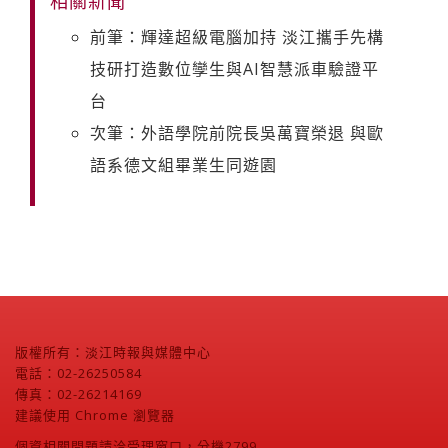
相關新聞
前筆：輝達超級電腦加持 淡江攜手先構
技研打造數位孿生與AI智慧派車驗證平
台
次筆：外語學院前院長吳萬寶榮退 與歐
語系德文組畢業生同遊園
版權所有：淡江時報與媒體中心
電話：02-26250584
傳真：02-26214169
建議使用 Chrome 瀏覽器
個資相關問題請洽受理窗口，分機2799