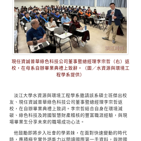
現任資誠普華綠色科技公司董事暨總經理李宗哲（右）返
校，在母系自辦畢業典禮上致辭。（圖／水資源與環境工
程學系提供）
淡江大學水資源與環境工程學系邀請該系碩士班傑出校
友、現任資誠普華綠色科技公司董事暨總經理李宗哲返
校，在自辦畢業典禮上致詞。李宗哲結合自身在環境減
碳、綠色科技及跨國智慧財產稽核的豐富職涯經驗，與現
場畢業生分享未來的職場成功心法。
他鼓勵即將步入社會的學弟妹，在面對快速變動的時代
時，應積極充實外語能力以閱讀國際第一手資料，與跨國