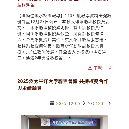
私校鰲首
【潘劭愷淡水校園報導】113年度教學實踐研究績
優計畫12月23日公布，本校大傳系助理教授吳姿
嫻、土木系助理教授蔡明修、資工系教授黃仁
俊、國企系助理教授蔡依瑩、風保系教授何佳
玲、企管系教授汪美伶、英文系副教授張慈珊、
教科系教授何俐安、體育處學動組副教授黃貴
樹，共9位教師獲選，在全國大專校院中排名第
二，連續2年勇奪私校第一。
下載：
2025泛太平洋大學聯盟會議 共探校務合作
與永續願景
2025-12-05
NO.1234