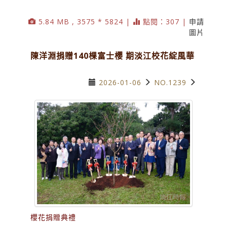
5.84 MB , 3575 * 5824 |
點閱：307 |
申請
圖片
陳洋淵捐贈140棵富士櫻 期淡江校花綻風華
2026-01-06
NO.1239
櫻花捐贈典禮