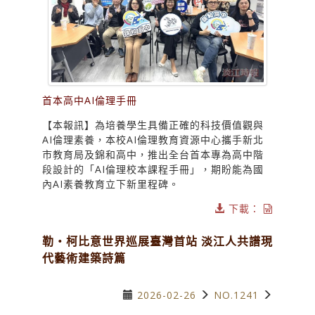
首本高中AI倫理手冊
【本報訊】為培養學生具備正確的科技價值觀與
AI倫理素養，本校AI倫理教育資源中心攜手新北
市教育局及錦和高中，推出全台首本專為高中階
段設計的「AI倫理校本課程手冊」，期盼能為國
內AI素養教育立下新里程碑。
下載：
勒・柯比意世界巡展臺灣首站 淡江人共譜現
代藝術建築詩篇
2026-02-26
NO.1241