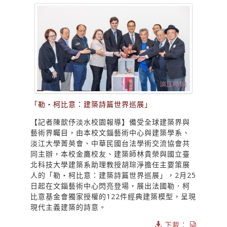
「勒・柯比意：建築詩篇世界巡展」
【記者陳歆伃淡水校園報導】備受全球建築界與
藝術界矚目，由本校文錙藝術中心與建築學系、
淡江大學菁英會、中華民國台法學術交流協會共
同主辦，本校金鷹校友、建築師林貴榮與國立臺
北科技大學建築系助理教授胡琮淨擔任主要策展
人的「勒・柯比意：建築詩篇世界巡展」，2月25
日起在文錙藝術中心閃亮登場，展出法國勒．柯
比意基金會獨家授權的122件經典建築模型，呈現
現代主義建築的詩意。
下載：