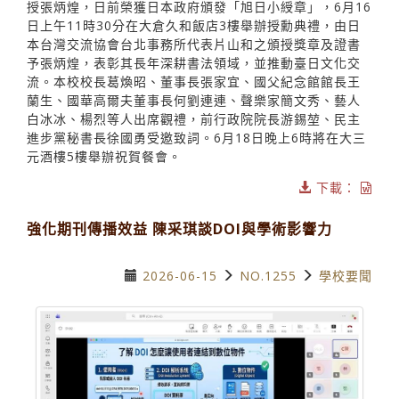
授張炳煌，日前榮獲日本政府頒發「旭日小綬章」，6月16
日上午11時30分在大倉久和飯店3樓舉辦授勳典禮，由日
本台灣交流協會台北事務所代表片山和之頒授獎章及證書
予張炳煌，表彰其長年深耕書法領域，並推動臺日文化交
流。本校校長葛煥昭、董事長張家宜、國父紀念館館長王
蘭生、國華高爾夫董事長何劉連連、聲樂家簡文秀、藝人
白冰冰、楊烈等人出席觀禮，前行政院院長游錫堃、民主
進步黨秘書長徐國勇受邀致詞。6月18日晚上6時將在大三
元酒樓5樓舉辦祝賀餐會。
下載：
強化期刊傳播效益 陳采琪談DOI與學術影響力
2026-06-15
NO.1255
學校要聞