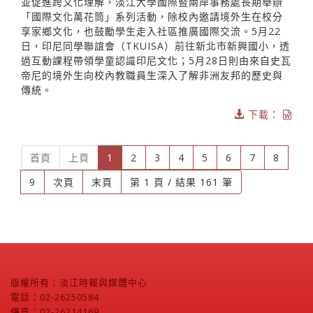
並促進跨文化理解，淡江大學國際暨兩岸事務處長期舉辦
「國際文化萬花筒」系列活動，除校內邀請境外生在校分
享家鄉文化，也鼓勵學生走入社區推廣國際交流。5月22
日，印尼同學聯誼會（TKUISA）前往新北市新興國小，透
過互動課程帶領學童認識印尼文化；5月28日則由來自史瓦
帝尼的境外生向校內教職員生深入了解非洲友邦的歷史與
傳統。
下載：
(current)
首頁
上頁
1
2
3
4
5
6
7
8
9
次頁
末頁
第 1 頁 / 結果 161 筆
版權所有：淡江時報與媒體中心
電話：02-26250584
傳真：02-26214169