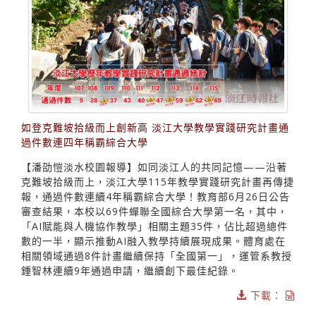
如登克難坡拾級而上創新高 淡江大學教學實踐研究計畫通
過件數連四年稱霸綜合大學
【潘劭愷淡水校園報導】如同淡江人的共同記憶——沿著
克難坡拾級而上，淡江大學115年教學實踐研究計畫再傳捷
報，通過件數連續4年稱霸綜合大學！教育部6月26日公告
審查結果，本校以69件蟬聯全國綜合大學第一名，其中，
「AI賦能與人機協作教學」相關主題35件，佔比超過總件
數的一半，顯示推動AI融入教學持續展現成果。體育處在
相關領域通過8件計畫繼續保持「全國第一」，運管系教授
鍾智林連續9年通過申請，繼續創下最佳紀錄。
下載：