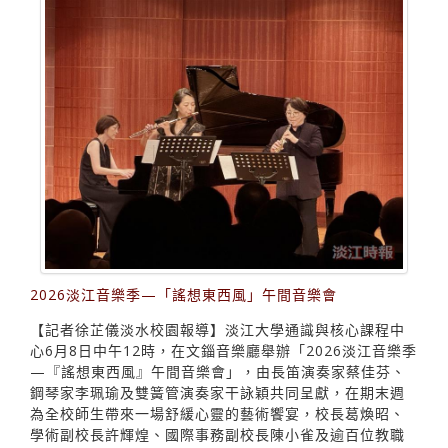
2026淡江音樂季—「謠想東西風」午間音樂會
【記者徐芷儀淡水校園報導】淡江大學通識與核心課程中
心6月8日中午12時，在文錙音樂廳舉辦「2026淡江音樂季
—『謠想東西風』午間音樂會」，由長笛演奏家蔡佳芬、
鋼琴家李珮瑜及雙簧管演奏家干詠穎共同呈獻，在期末週
為全校師生帶來一場舒緩心靈的藝術饗宴，校長葛煥昭、
學術副校長許輝煌、國際事務副校長陳小雀及逾百位教職