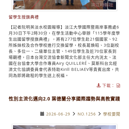
留學生授旗典禮
【記者阮明英淡水校園報導】淡江大學國際暨兩岸事務處6
月30日下午2時30分，在學生活動中心舉辦「115學年度學
生出國留學授旗典禮」，將有277位學生赴21個國家、92
所姊妹校及合作學校進行交換留學，校長葛煥昭、3位副校
長、多位一、二級單位主管、149位學生及近70位家長到
場觀禮，日本台灣交流協會新聞文化部主任大内洸太、法
國在台協會大學合作專員Airy QUILLERÉ、莫斯科台北經
濟文化協調委員會代表特助Kirill BELIAEV等貴賓出席，共
同為即將啟程的學生送上祝福。
下載：
性別主流化邁向2.0 葉德蘭分享國際趨勢與高教實踐
2026-06-29
NO.1256
學校要聞