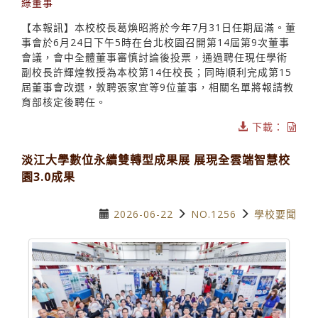
綠董事
【本報訊】本校校長葛煥昭將於今年7月31日任期屆滿。董
事會於6月24日下午5時在台北校園召開第14屆第9次董事
會議，會中全體董事審慎討論後投票，通過聘任現任學術
副校長許輝煌教授為本校第14任校長；同時順利完成第15
屆董事會改選，敦聘張家宜等9位董事，相關名單將報請教
育部核定後聘任。
下載：
淡江大學數位永續雙轉型成果展 展現全雲端智慧校
園3.0成果
2026-06-22
NO.1256
學校要聞