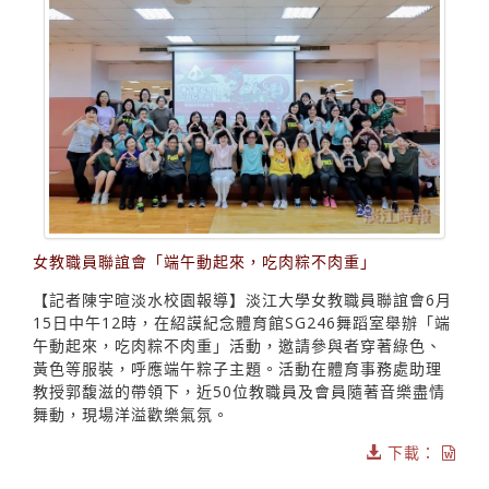
女教職員聯誼會「端午動起來，吃肉粽不肉重」
【記者陳宇暄淡水校園報導】淡江大學女教職員聯誼會6月
15日中午12時，在紹謨紀念體育館SG246舞蹈室舉辦「端
午動起來，吃肉粽不肉重」活動，邀請參與者穿著綠色、
黃色等服裝，呼應端午粽子主題。活動在體育事務處助理
教授郭馥滋的帶領下，近50位教職員及會員隨著音樂盡情
舞動，現場洋溢歡樂氣氛。
下載：