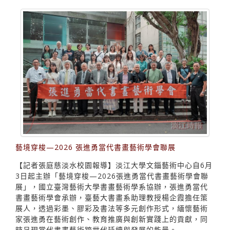
藝境穿梭—2026 張進勇當代書畫藝術學會聯展
【記者張庭慈淡水校園報導】淡江大學文錙藝術中心自6月
3日起主辦「藝境穿梭—2026張進勇當代書畫藝術學會聯
展」，國立臺灣藝術大學書畫藝術學系協辦，張進勇當代
書畫藝術學會承辦，臺藝大書畫系助理教授楊企霞擔任策
展人，透過彩墨、膠彩及書法等多元創作形式，緬懷藝術
家張進勇在藝術創作、教育推廣與創新實踐上的貢獻，同
時呈現當代書畫藝術跨世代延續與發展的能量。