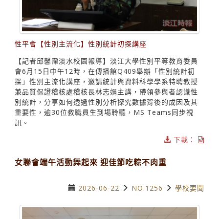
性平會【性別主流化】性別統計初探講座
【記者邱馨霈淡水校園報導】淡江大學性別平等教育委員
會6月15日中午12時，在傳播館Q409舉辦「性別統計初
探」性別主流化講座，邀請統計與資料科學學系特聘教授
兼品質保證稽核處稽核長林志娟主講，帶領參與者認識性
別統計，分享如何透過性別分析探究數據背後的成因及其
重要性，逾30位教職員生到場聆聽，MS Teams同步視
訊。
下載：
女聯會端午活動舞起來 迎佳節吃粽不肉重
2026-06-22
NO.1256
學校要聞