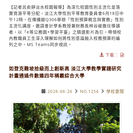
【記者呂俞錚淡水校園報導】為深化校園性別主流化並落
實資源平等分配，淡江大學性別平等教育委員會6月18日中
午12時，在傳播館Q306舉辦「性別預算概念與實務」性別
主流化講座，邀請會計學系教授兼財務長林谷峻擔任導讀
者，以「e等公務園+學習平臺」之精選影片為引，帶領校
內教職員工生深入理解如何將性別意識融入校務預算的編
列之中，MS Teams同步視訊。
下載：
如登克難坡拾級而上創新高 淡江大學教學實踐研究
計畫通過件數連四年稱霸綜合大學
2026-06-26
NO.1256
學校要聞