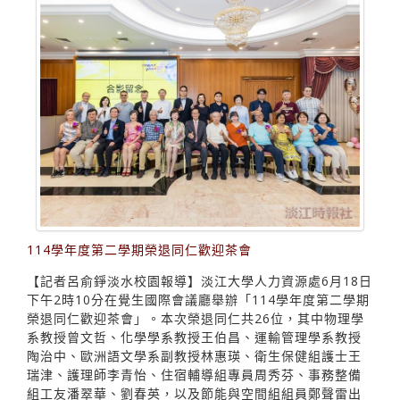
114學年度第二學期榮退同仁歡迎茶會
【記者呂俞錚淡水校園報導】淡江大學人力資源處6月18日
下午2時10分在覺生國際會議廳舉辦「114學年度第二學期
榮退同仁歡迎茶會」。本次榮退同仁共26位，其中物理學
系教授曾文哲、化學學系教授王伯昌、運輸管理學系教授
陶治中、歐洲語文學系副教授林惠瑛、衛生保健組護士王
瑞津、護理師李青怡、住宿輔導組專員周秀芬、事務整備
組工友潘翠華、劉春英，以及節能與空間組組員鄭聲雷出