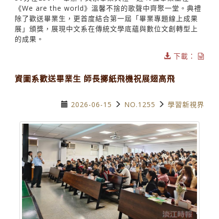
《We are the world》溫馨不捨的歌聲中齊聚一堂。典禮
除了歡送畢業生，更首度結合第一屆「畢業專題線上成果
展」頒獎，展現中文系在傳統文學底蘊與數位文創轉型上
的成果。
下載：
資圖系歡送畢業生 師長擲紙飛機祝展翅高飛
2026-06-15
NO.1255
學習新視界