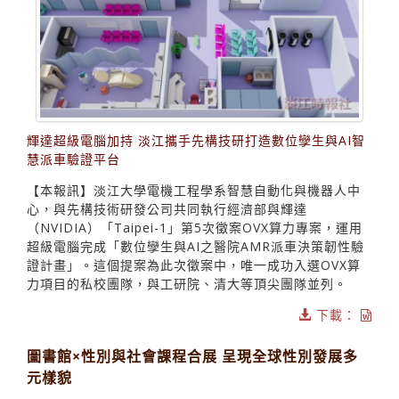
輝達超級電腦加持 淡江攜手先構技研打造數位孿生與AI智
慧派車驗證平台
【本報訊】淡江大學電機工程學系智慧自動化與機器人中
心，與先構技術研發公司共同執行經濟部與輝達
（NVIDIA）「Taipei-1」第5次徵案OVX算力專案，運用
超級電腦完成「數位孿生與AI之醫院AMR派車決策韌性驗
證計畫」。這個提案為此次徵案中，唯一成功入選OVX算
力項目的私校團隊，與工研院、清大等頂尖團隊並列。
下載：
圖書館×性別與社會課程合展 呈現全球性別發展多
元樣貌