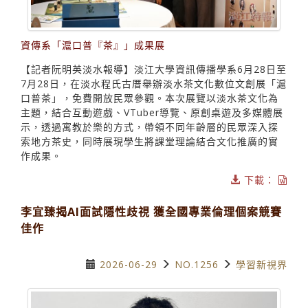
資傳系「滬口普『茶』」成果展
【記者阮明英淡水報導】淡江大學資訊傳播學系6月28日至
7月28日，在淡水程氏古厝舉辦淡水茶文化數位文創展「滬
口普茶」，免費開放民眾參觀。本次展覽以淡水茶文化為
主題，結合互動遊戲、VTuber導覽、原創桌遊及多媒體展
示，透過寓教於樂的方式，帶領不同年齡層的民眾深入探
索地方茶史，同時展現學生將課堂理論結合文化推廣的實
作成果。
下載：
李宜臻揭AI面試隱性歧視 獲全國專業倫理個案競賽
佳作
2026-06-29
NO.1256
學習新視界