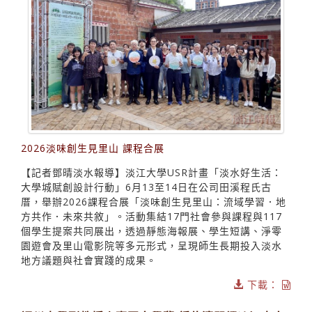
2026淡味創生見里山 課程合展
【記者鄧晴淡水報導】淡江大學USR計畫「淡水好生活：
大學城賦創設計行動」6月13至14日在公司田溪程氏古
厝，舉辦2026課程合展「淡味創生見里山：流域學習．地
方共作．未來共敘」。活動集結17門社會參與課程與117
個學生提案共同展出，透過靜態海報展、學生短講、淨零
園遊會及里山電影院等多元形式，呈現師生長期投入淡水
地方議題與社會實踐的成果。
下載：