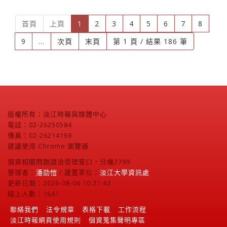
(current)
首頁
上頁
1
2
3
4
5
6
7
8
9
...
次頁
末頁
第 1 頁 / 結果 186 筆
版權所有：淡江時報與媒體中心
電話：02-26250584
傳真：02-26214169
建議使用 Chrome 瀏覽器
個資相關問題請洽受理窗口，分機2799
管理者：
潘劭愷
/ 建置單位：
淡江大學資訊處
更新日期：2026-08-06 10:21:43
線上人數：1641
聯絡我們
法令規章
表格下載
工作流程
淡江時報網頁使用規則
個資蒐集聲明專區