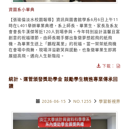
資圖系小畢典
【張瑜倫淡水校園報導】資訊與圖書館學系6月6日上午11
時在L401舉辧畢業典禮，系上師長、畢業生、家長及系友
會會長牛漢傑等近120人到場參與。今年特別設計溫馨且富
創意的祝福環節，由師長親手擲出象徵夢想起飛的紙飛
機，為畢業生送上「鵬程萬里」的祝福。當一架架紙飛機
在會場中飛舞，現場洋溢歡笑與感動，也象徵畢業生即將
展翅高飛，邁向人生新階段。
下載：
統計、運管頒發獎助學金 鼓勵學生精進專業傳承回
饋
2026-06-15
NO.1255
學習新視界