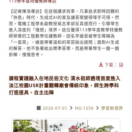
113學年度特優教師專訪
【記者陳浩專訪】在這個講求效率、凡事追求即時回饋的
「快思」時代，生成式AI的普及讓答案變得唾手可得。然
而，電機工程學系副教授易志孝卻反其道而行，引導學生
進入深度的「慢想」境界。這位獲得113學年度教學特優教
師榮譽的工程數學任課教師，因名字諧音被學生暱稱為
「一直笑」，總是帶著溫和的笑容拋出提問；面對AI生成
的解答，他不急著給出標準答案，而是帶著學生一題一題
拆解，慢慢思考。
下載：
課程實踐融入在地民俗文化 清水祖師遶境首度進入
淡江校園USR計畫翻轉廟會傳統印象，師生跨學科
打造道具、自主出陣
2026-07-01
NO.1256
學習新視界