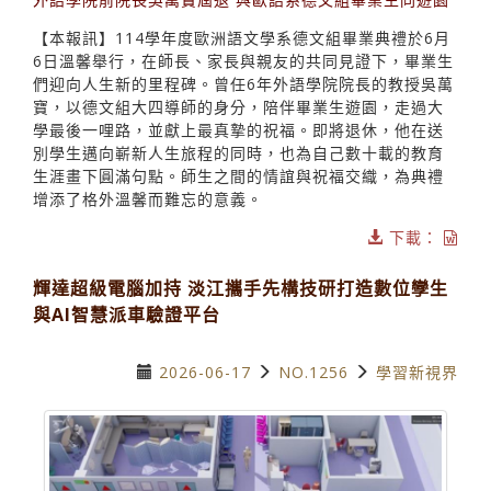
【本報訊】114學年度歐洲語文學系德文組畢業典禮於6月
6日溫馨舉行，在師長、家長與親友的共同見證下，畢業生
們迎向人生新的里程碑。曾任6年外語學院院長的教授吳萬
寶，以德文組大四導師的身分，陪伴畢業生遊園，走過大
學最後一哩路，並獻上最真摯的祝福。即將退休，他在送
別學生邁向嶄新人生旅程的同時，也為自己數十載的教育
生涯畫下圓滿句點。師生之間的情誼與祝福交織，為典禮
增添了格外溫馨而難忘的意義。
下載：
輝達超級電腦加持 淡江攜手先構技研打造數位孿生
與AI智慧派車驗證平台
2026-06-17
NO.1256
學習新視界