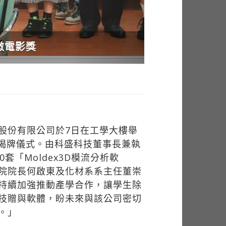
股份有限公司於7日在工學大樓舉
的揭牌儀式。由科盛科技董事長兼執
套「Moldex3D模流分析軟
院院長何啟東及化材系系主任董崇
持續加強推動產學合作，讓學生除
技贈與軟體，盼未來與該公司密切
。」