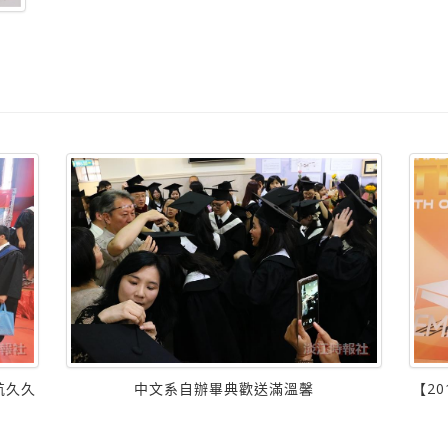
航久久
中文系自辦畢典歡送滿溫馨
【2