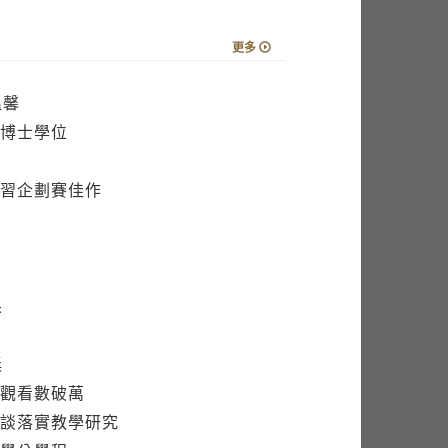
更多
溫馨
博士學位
習企劃賽佳作
果
獎
觀看數破萬
談落實教學研究