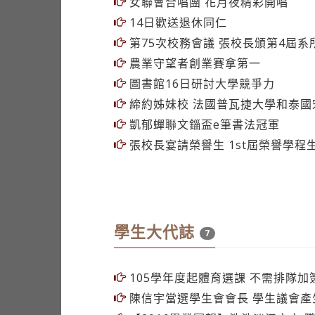
女聯會合唱團 花月夜精彩開唱
14日歡送退休同仁
第75次校務會議 張校長頒第4屆系
農業守望者創業賽拿第一
圖書館16日研討大學競爭力
締約姊妹校 法國普瓦捷大學和泰國
凱郁蟬聯文錙盃e筆書法冠軍
張校長宴請榮譽生 1st屆榮譽學程
學生大代誌
7
105學年度起體育選課 不需排隊加
陳信宇當選學生會會長 學生議會產