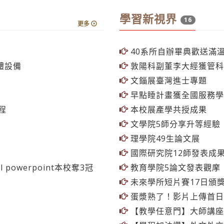
學習新視界
16
更多
40系所自辦畢典歡送滿
體設備
敦陽科副董李大經獲管科
文錙展臺灣進士專題
早點睡計畫獲全國服務學
程
本校展產學共授成果
文學院5師分享升等經驗
理學院49生論文展
國際研究院12師發表成
 powerpoint本校奪3冠
教育學院5論文發表觀摩
未來學所短片賽17日頒
蛋漿熟了！影片上傳首日
【教學任意門】大師講座