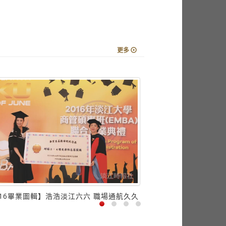
更多
016畢業圖輯】浩浩淡江六六 職場通航久久
航太系自辦