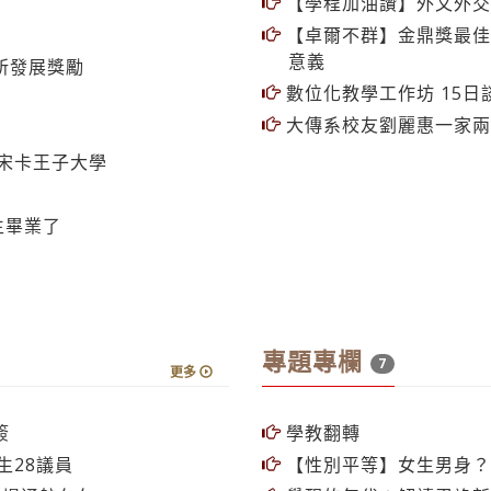
【學程加油讚】外文外交
【卓爾不群】金鼎獎最佳
意義
所發展獎勵
數位化教學工作坊 15
大傳系校友劉麗惠一家兩
宋卡王子大學
生畢業了
專題專欄
7
更多
簽
學教翻轉
生28議員
【性別平等】女生男身？