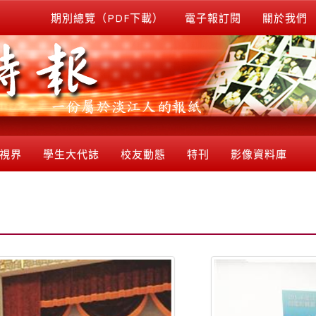
期別總覽（PDF下載）
電子報訂閱
關於我們
視界
學生大代誌
校友動態
特刊
影像資料庫