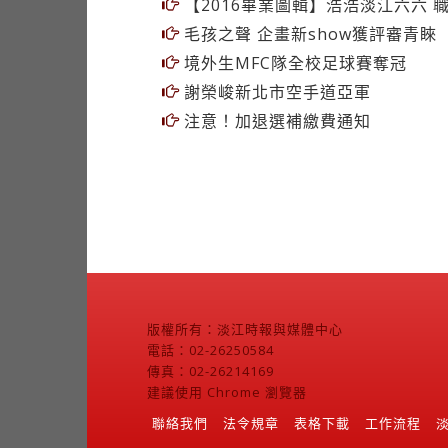
【2016畢業圖輯】浩浩淡江六六 
毛孩之聲 企畫新show獲評審青睞
境外生MFC隊全校足球賽奪冠
謝榮峻新北市空手道亞軍
注意！加退選補繳費通知
版權所有：淡江時報與媒體中心
電話：02-26250584
傳真：02-26214169
建議使用 Chrome 瀏覽器
聯絡我們
法令規章
表格下載
工作流程