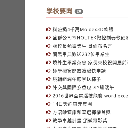
學校要聞
20
科盛捐4千萬Moldex3D軟體
盛群公司捐HOLTEK微控制器軟硬
張校長勉畢業生 哥倫布名言
蘭陽畢典歡送232位畢業生
境外生畢業茶會 家長來校祝開展前
師學櫥窗開放體驗快申請
境輔組端午應景送粽子
外交與國際系香包DIY過端午
2016世界盃電腦技能賽 word excel
14日簽約東元集團
方昭齡獲康和盃選擇權首獎
教學卓越計畫 頒微電影獎