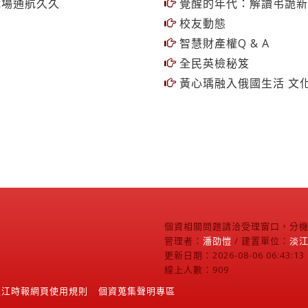
職場通航久久
覺醒的年代：解讀弔詭新
校友動態
智慧財產權Q & A
全民英檢秘笈
黃心瑀融入俄國生活 文
個資相關問題請洽受理窗口，分機2
管理者：
潘劭愷
/ 建置單位：
淡
更新日期：2026-08-06 06:43:13
線上人數：909
淡江時報網頁使用規則
個資蒐集聲明專區