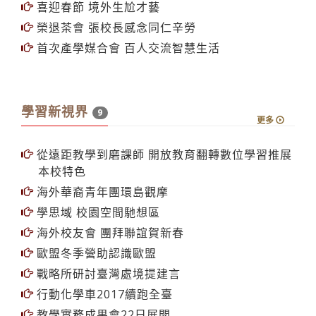
喜迎春節 境外生尬才藝
榮退茶會 張校長感念同仁辛勞
首次產學媒合會 百人交流智慧生活
學習新視界
9
更多
從遠距教學到磨課師 開放教育翻轉數位學習推展
本校特色
海外華裔青年團環島觀摩
學思域 校園空間馳想區
海外校友會 團拜聯誼賀新春
歐盟冬季營助認識歐盟
戰略所研討臺灣處境提建言
行動化學車2017續跑全臺
教學實務成果會22日展開