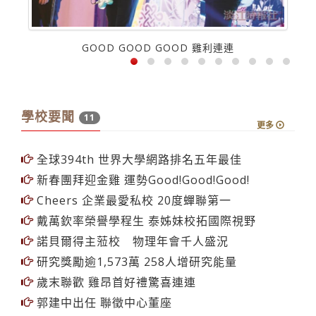
GOOD GOOD GOOD 雞利連連
學校要聞
11
更多
全球394th 世界大學網路排名五年最佳
新春團拜迎金雞 運勢Good!Good!Good!
Cheers 企業最愛私校 20度蟬聯第一
戴萬欽率榮譽學程生 泰姊妹校拓國際視野
諾貝爾得主蒞校 物理年會千人盛況
研究獎勵逾1,573萬 258人增研究能量
歲末聯歡 雞昂首好禮驚喜連連
郭建中出任 聯徵中心董座