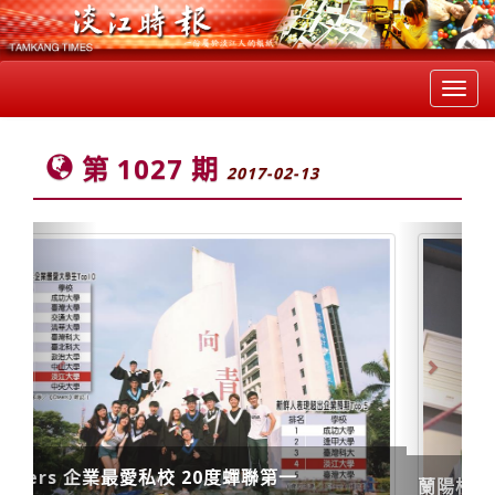
Toggl
navig
第 1027 期
2017-02-13
Previous
Next
蘭陽校園助生一圓國際換想