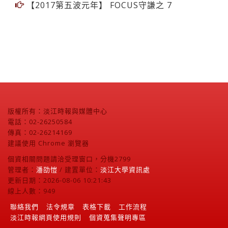
【2017第五波元年】 FOCUS守謙之 7
版權所有：淡江時報與媒體中心
電話：02-26250584
傳真：02-26214169
建議使用 Chrome 瀏覽器
個資相關問題請洽受理窗口，分機2799
管理者：
潘劭愷
/ 建置單位：
淡江大學資訊處
更新日期：2026-08-06 10:21:43
線上人數：949
聯絡我們
法令規章
表格下載
工作流程
淡江時報網頁使用規則
個資蒐集聲明專區