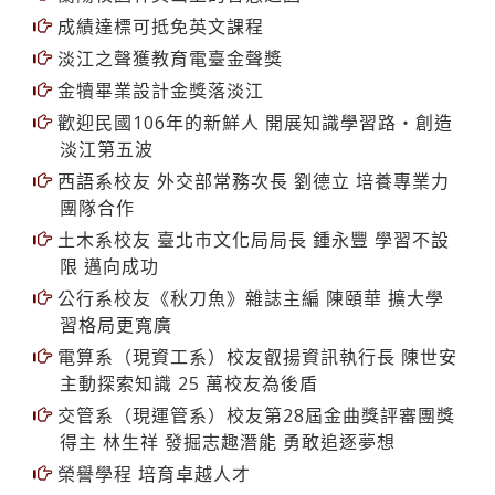
成績達標可抵免英文課程
淡江之聲獲教育電臺金聲獎
金犢畢業設計金獎落淡江
歡迎民國106年的新鮮人 開展知識學習路‧創造
淡江第五波
西語系校友 外交部常務次長 劉德立 培養專業力
團隊合作
土木系校友 臺北市文化局局長 鍾永豐 學習不設
限 邁向成功
公行系校友《秋刀魚》雜誌主編 陳頤華 擴大學
習格局更寬廣
電算系（現資工系）校友叡揚資訊執行長 陳世安
主動探索知識 25 萬校友為後盾
交管系（現運管系）校友第28屆金曲獎評審團獎
得主 林生祥 發掘志趣潛能 勇敢追逐夢想
榮譽學程 培育卓越人才