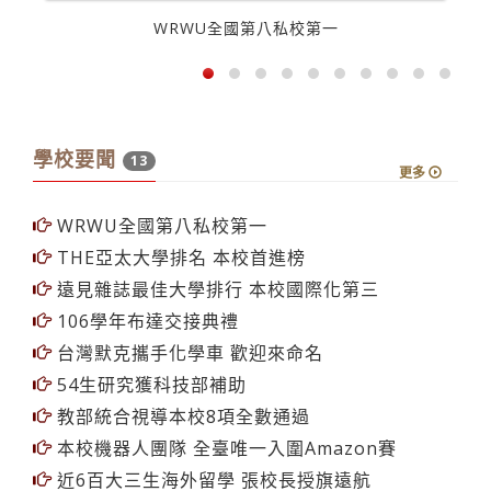
WRWU全國第八私校第一
學校要聞
13
更多
WRWU全國第八私校第一
THE亞太大學排名 本校首進榜
遠見雜誌最佳大學排行 本校國際化第三
106學年布達交接典禮
台灣默克攜手化學車 歡迎來命名
54生研究獲科技部補助
教部統合視導本校8項全數通過
本校機器人團隊 全臺唯一入圍Amazon賽
近6百大三生海外留學 張校長授旗遠航