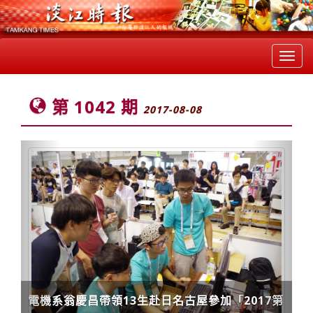
Toggl
navig
第 1042 期
2017-08-08
Previous
Next
電機系翁慶昌帶領13生赴日名古屋參加「2017第
三屆亞馬遜機器人挑戰賽」