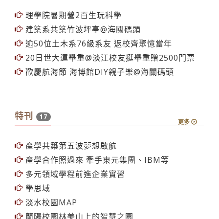
理學院暑期營2百生玩科學
建築系共築竹波坪亭@海關碼頭
逾50位土木系76級系友 返校齊聚憶當年
20日世大運舉重@淡江校友挺舉重贈2500門票
歡慶航海節 海博館DIY親子樂@海關碼頭
特刊
17
更多
產學共築第五波夢想啟航
產學合作照過來 牽手東元集團、IBM等
多元領域學程前進企業實習
學思域
淡水校園MAP
蘭陽校園林美山上的智慧之園