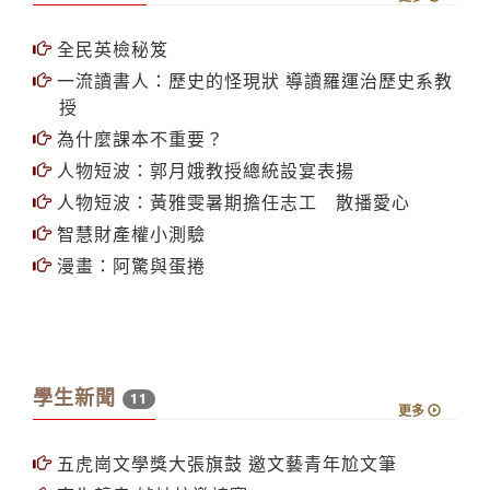
全民英檢秘笈
一流讀書人：歷史的怪現狀 導讀羅運治歷史系教
授
為什麼課本不重要？
人物短波：郭月娥教授總統設宴表揚
人物短波：黃雅雯暑期擔任志工 散播愛心
智慧財產權小測驗
漫畫：阿驚與蛋捲
學生新聞
11
更多
五虎崗文學獎大張旗鼓 邀文藝青年尬文筆