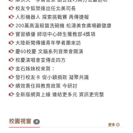
校友令狐榮達出任北美司長
人形機器人 探索挑戰賽 再傳捷報
200萬高溫殺菌洗碗機 松濤美食廣場顧健康
實習績優 師培中心師生獲教部4獎項
大陸新聞傳播青年學者團來訪
慶60校慶 文錙系列音樂會開演
校慶演唱會宣傳走四方
金石姊妹校來賀：
發行校友卡 促小額捐款 凝聚共識
績效責任與教育政策 今研討
全新版網頁上線 連結更多元 資訊更完整
校園視窗
4
更多