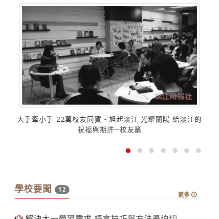
大手牽小手 22萬校友同賀‧旭起淡江 光耀蘭陽 給淡江的
祝福與期許─校友篇
學校要聞
12
更多
解決大一學習需求 語言技巧與方法最迫切