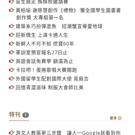
盲生競走 姊妹校邀請賽
黃柏瑜 謝慈慧創作《禮物》 獲全國學生圖畫書
創作獎 大專組第一名
建築系巧扮彈塗魚 招潮蟹宣導愛地球
迎新僑生 上演卡通人生
新鮮人不可不知 挖寶60年
軍訓室預官報名27日止
英語會話免費學 額滿為止
卡拉吧！蛋捲歌唱大賽開跑
外國留學生配對國際大使 覓麻吉
回憶青澀滋味 制服大會師比美
特刊
1
更多
游文人教築夢三步驟 讓人一Google就看到你