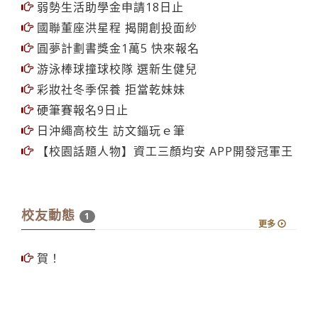
弱勢生活助學金申請18日止
國聯董座洪星程 揭開創投面紗
圓夢計劃書獎金1萬5 快來報名
游泳棒球撞球校隊 選新生健兒
彩妝社冬季保養 拒當乾妹妹
硬筆賽報名9日止
日沖繩高校生 訪文錙玩ｅ筆
【校園話題人物】資工三顏均安 APP開發冠軍王
校友動態
1
更多
賀！