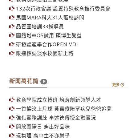
132次行政會議 設置特殊教育推行委員會
馬國MARA科大31人蒞校訪問
品管圈培訓33輔導員
圖館增WOS試用 碩博生受益
研發處產學合作OPEN VDI
限速標誌淡水校園新上路
新聞萬花筒
9
更多
教育學院成立博班 培育創新領導人才
一首搖滾上月球 黃嘉俊陪罕病兒爸爸追夢
強化實務訓練 李述德傳授金融實況
開放蘭陽日 穿出好品味
玩物理 高中生不亦樂乎