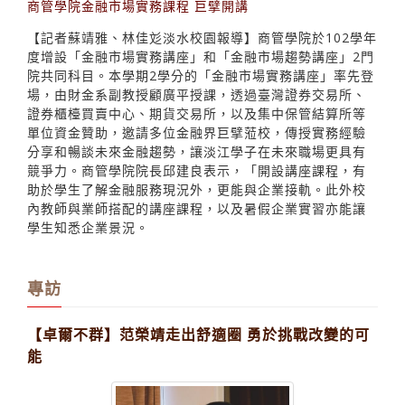
商管學院金融市場實務課程 巨擘開講
【記者蘇靖雅、林佳彣淡水校園報導】商管學院於102學年
度增設「金融市場實務講座」和「金融市場趨勢講座」2門
院共同科目。本學期2學分的「金融市場實務講座」率先登
場，由財金系副教授顧廣平授課，透過臺灣證券交易所、
證券櫃檯買賣中心、期貨交易所，以及集中保管結算所等
單位資金贊助，邀請多位金融界巨擘蒞校，傳授實務經驗
分享和暢談未來金融趨勢，讓淡江學子在未來職場更具有
競爭力。商管學院院長邱建良表示，「開設講座課程，有
助於學生了解金融服務現況外，更能與企業接軌。此外校
內教師與業師搭配的講座課程，以及暑假企業實習亦能讓
學生知悉企業景況。
專訪
【卓爾不群】范榮靖走出舒適圈 勇於挑戰改變的可
能