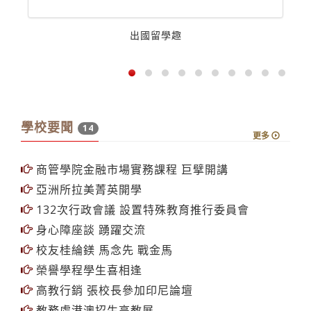
出國留學趣
學校要聞
14
更多
商管學院金融市場實務課程 巨擘開講
亞洲所拉美菁英開學
132次行政會議 設置特殊教育推行委員會
身心障座談 踴躍交流
校友桂綸鎂 馬念先 戰金馬
榮譽學程學生喜相逢
高教行銷 張校長參加印尼論壇
教務處港澳招生高教展