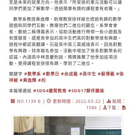
至是未來的就業方向，他表示「所安排的單元活動可以讓
同學們更加了解數學，透過簡單有趣的課程會有收穫。」
數學系教授黃逸輝、助理教授徐祥峻也透過有趣的數學
遊戲和同學們互動，教導他們二進位的觀念。系學會會
長、數統二蘇博義表示，協助活動進行帶領一些小遊戲及
有獎徵答，感覺來參加的高中生們真的對數學很有興趣，
過程中都認真聽講。石碇高中高三莫威竣表示，因為對數
學有興趣，特來報名參加，活動中增加了很多對數學系的
認識。內湖高中林恩慶則說，媽媽推薦了他參加這項活
動，覺得課程安排很有趣，學到了二進位。
關鍵字
#數學系
#數學日
#余成義
#高中生
#蘇博義
#徐
祥峻
#黃逸輝
#的
本報導連結
#SDG4優質教育
#SDG17夥伴關係
NO.1139 B |
更新時間：2022-03-22 |
點閱：
1586 |
下載：