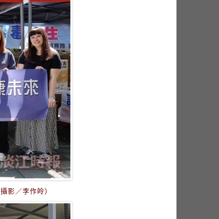
（攝影／李作皊）