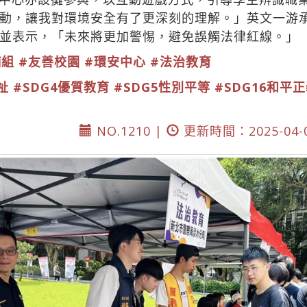
動，讓我對環境安全有了更深刻的理解。」英文一游
並表示，「未來將更加警惕，避免誤觸法律紅線。」
輔組
#友善校園
#環安中心
#法治教育
祉
#SDG4優質教育
#SDG5性別平等
#SDG16和平
NO.1210 |
更新時間：2025-04-