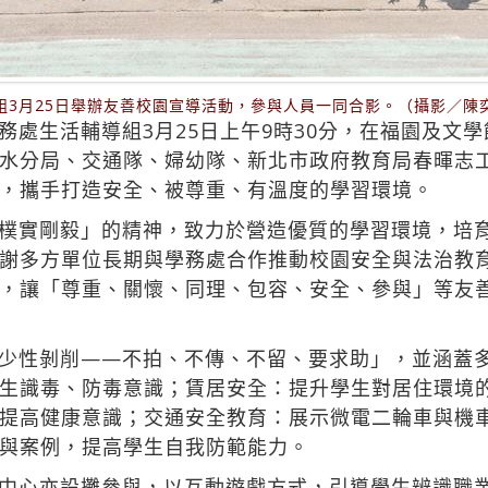
組3月25日舉辦友善校園宣導活動，參與人員一同合影。（攝影／陳
務處生活輔導組3月25日上午9時30分，在福園及文
水分局、交通隊、婦幼隊、新北市政府教育局春暉志
，攜手打造安全、被尊重、有溫度的學習環境。
樸實剛毅」的精神，致力於營造優質的學習環境，培
謝多方單位長期與學務處合作推動校園安全與法治教
，讓「尊重、關懷、同理、包容、安全、參與」等友
少性剝削——不拍、不傳、不留、要求助」，並涵蓋
生識毒、防毒意識；賃居安全：提升學生對居住環境
提高健康意識；交通安全教育：展示微電二輪車與機
與案例，提高學生自我防範能力。
中心亦設攤參與，以互動遊戲方式，引導學生辨識職