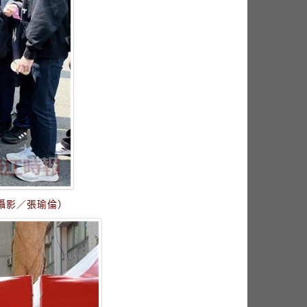
攝影／張瑜倫）