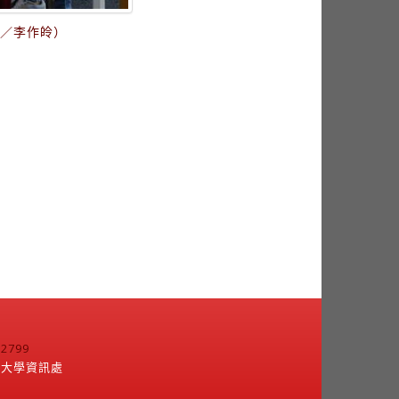
影／李作皊）
799
江大學資訊處