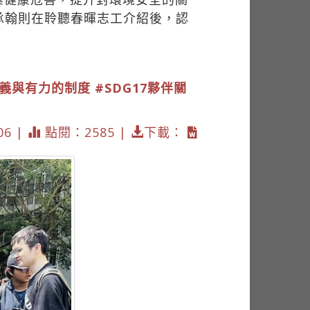
承翰則在聆聽春暉志工介紹後，認
正義與有力的制度
#SDG17夥伴關
06 |
點閱：2585 |
下載：