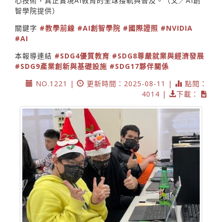
心技術，真正實現AI教育的全球接軌與普及。（文／AI創
智學院提供）
關鍵字
#教學前線
#AI創智學院
#國際證照
#NVIDIA
#AI
本報導連結
#SDG4優質教育
#SDG8尊嚴就業與經濟發展
#SDG9產業創新與基礎設施
#SDG17夥伴關係
NO.1221 |
更新時間：2025-08-11 |
點閱：
4014 |
下載：