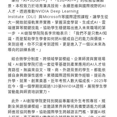
秉持「AI+SDGs=∞」、「ESG+AI=∞」的校務發展願
景，本校致力於培育兼具技術、永續思維與國際視野的AI
人才。透過推動NVIDIA Deep Learning
Institute（DLI）與Microsoft等國際證照課程，讓學生從
大一開始就接軌業界實務，掌握深度學習、生成式AI、雲
端運算等關鍵技能，協助學生穩健踏出進入未來職場的第
一步 。AI創智學院院長李宗翰表示：「我們不是只教AI知
識，而是幫助學生學會如何把AI變成自己的能力與價值。
來到這裡，你不只是考到證照，更是進入了一個以未來為
導向的訓練系統。」
結合微學分制度、跨領域學習模組、企業師資與實境場
域，AI創智學院打造一套從零基礎到產業應用的AI人才培
育路徑。無論來自文、理、商、外語背景的學生，都能依
據自身興趣彈性選修，累積國際證照與實作經驗，提前為
升學、就業、創業奠基。近年考照人數大幅成長，2025年
迄今，僅一個學期就超過120張NVIDIA證照，展現學生學
習動能與師資培訓實力。
此外，AI創智學院更特別開設專屬境外生考照專班，規
劃全英語授課模組，並邀請業界與學術具備雙語能力的講
師進班協同教學，協助國際學生跨越語言門檻、掌握AI核