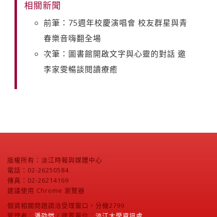
相關新聞
前筆：75週年校慶演唱會 校友群星與青
春樂音嗨翻全場
次筆：圖書館開啟文字與心靈的對話 邀
李家雯暢談閱讀療癒
版權所有：淡江時報與媒體中心
電話：02-26250584
傳真：02-26214169
建議使用 Chrome 瀏覽器
個資相關問題請洽受理窗口，分機2799
管理者：
潘劭愷
/ 建置單位：
淡江大學資訊處