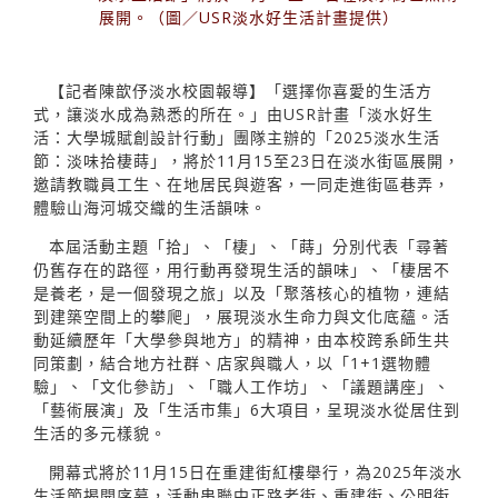
展開。（圖／USR淡水好生活計畫提供）
【記者陳歆伃淡水校園報導】「選擇你喜愛的生活方
式，讓淡水成為熟悉的所在。」由USR計畫「淡水好生
活：大學城賦創設計行動」團隊主辦的「2025淡水生活
節：淡味拾棲蒔」，將於11月15至23日在淡水街區展開，
邀請教職員工生、在地居民與遊客，一同走進街區巷弄，
體驗山海河城交織的生活韻味。
本屆活動主題「拾」、「棲」、「蒔」分別代表「尋著
仍舊存在的路徑，用行動再發現生活的韻味」、「棲居不
是養老，是一個發現之旅」以及「聚落核心的植物，連結
到建築空間上的攀爬」，展現淡水生命力與文化底蘊。活
動延續歷年「大學參與地方」的精神，由本校跨系師生共
同策劃，結合地方社群、店家與職人，以「1+1選物體
驗」、「文化參訪」、「職人工作坊」、「議題講座」、
「藝術展演」及「生活市集」6大項目，呈現淡水從居住到
生活的多元樣貌。
開幕式將於11月15日在重建街紅樓舉行，為2025年淡水
生活節揭開序幕，活動串聯中正路老街、重建街、公明街