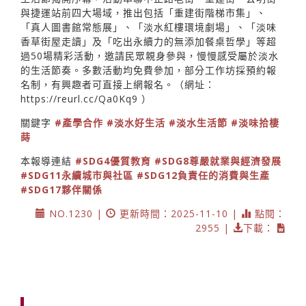
與捷運站前四大場域，推出包括「重建街階梯市集」、
「真人圖書館常態展」、「淡水紅樓環境劇場」、「淡味
香草街屋走讀」及「吃出永續力的無添加餐桌哲學」等超
過50場精彩活動，邀請民眾親身參與，慢慢感受屬於淡水
的生活節奏。多數活動均免費參加，部分工作坊採預約報
名制，有興趣者可直接上網報名。（網址：
https://reurl.cc/Qa0Kq9
）
關鍵字
#產學合作
#淡水好生活
#淡水生活節
#淡味拾棲
蒔
本報導連結
#SDG4優質教育
#SDG8尊嚴就業與經濟發展
#SDG11永續城市與社區
#SDG12負責任的消費與生產
#SDG17夥伴關係
NO.1230 |
更新時間：2025-11-10 |
點閱：
2955 |
下載：