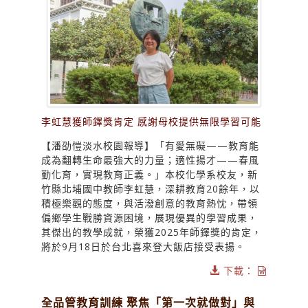
李虹慧獲師鐸獎肯定 感謝母校提供無限學習可能
【潘劭愷淡水校園報導】「有愛無礙——教育能
成為翻轉生命最強大的力量；適性揚才——春風
勤化育，實現教育正義。」本校化學系校友，新
竹縣北埔國中教師李虹慧，深耕教育20餘年，以
積極樂觀的態度，與活潑創意的教育熱忱，帶領
偏鄉學生戰勝資源困境，展現優異的學習成果，
其傑出的教學成就，榮獲2025年師鐸獎的肯定，
將於9月18日於台北喜來登大飯店接受表揚。
下載：
全品管教育訓練 聚焦「第一次就做對」與