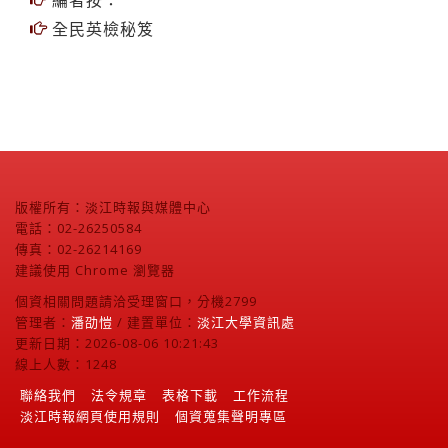
編者按：
全民英檢秘笈
版權所有：淡江時報與媒體中心
電話：02-26250584
傳真：02-26214169
建議使用 Chrome 瀏覽器
個資相關問題請洽受理窗口，分機2799
管理者：
潘劭愷
/ 建置單位：
淡江大學資訊處
更新日期：2026-08-06 10:21:43
線上人數：1248
聯絡我們
法令規章
表格下載
工作流程
淡江時報網頁使用規則
個資蒐集聲明專區