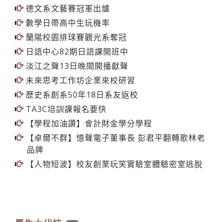
德文系文藝賽冠軍出爐
數學日帶高中生玩機率
蘭陽校園排球賽觀光系奪冠
日語中心82期日語課開班中
淡江之聲13日晚間開播獻聲
未來思考工作坊企業來校研習
歷史系創系50年18日系友返校
TA3C培訓課報名要快
【學程加油讚】會計財金學分學程
【卓爾不群】憶聲電子董事長 彭君平翻轉歌林老
品牌
【人物短波】校友創業玩笑實驗室體驗密室逃脫