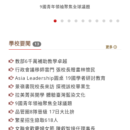
9國青年領袖聚焦全球議題
學校要聞
13
更多
教部6千萬補助教學卓越
行政會議移師雲門 張校長贈畫林懷民
Asia Leadership圓桌 19國學者研討教育
景嶺書院校長來訪 探視該校畢業生
拉美菁英開學 體驗臺灣藍染文化
9國青年領袖聚焦全球議題
品管圈8隊晉級 17日大比拚
繁星招生錄取618人
女聯會歡慶婦女節 陳叡智接任理事長