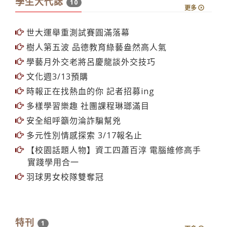
學生大代誌
10
更多
世大運舉重測試賽圓滿落幕
樹人第五波 品德教育綠藝盎然高人氣
學藝月外交老將呂慶龍談外交技巧
文化週3/13預購
時報正在找熱血的你 記者招募ing
多樣學習樂趣 社團課程琳瑯滿目
安全組呼籲勿淪詐騙幫兇
多元性別情感探索 3/17報名止
【校園話題人物】資工四蕭百淳 電腦維修高手
實踐學用合一
羽球男女校隊雙奪冠
特刊
1