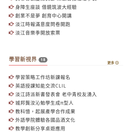
身障生座談 借鏡筑波大經驗
創業不是夢 創育中心開講
淡江時報滿意度問卷開跑
淡江音樂季開放索票
學習新視界
18
更多
學習策略工作坊新課報名
英語授課知能交流CLIL
淡江詩派新書發表會 老中青校友湧入
城邦龔汝沁勉學生成π型人
教科憶，起展產學合作成果
外語學院體驗各國品酒文化
教學創新分享桌遊應用