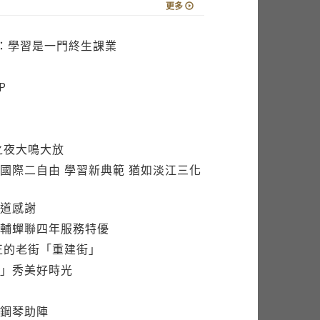
更多
生：學習是一門終生課業
P
之夜大鳴大放
國際二自由 學習新典範 猶如淡江三化
道感謝
輔蟬聯四年服務特優
正的老街「重建街」
」秀美好時光
鋼琴助陣