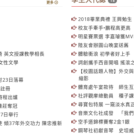
18
更多
2018畢業典禮 王興勉
校友手牽手•鵬程高更高
明星賽票選 李嘉璿獲MV
陸友會辦圓山晚宴送舊
 英文授課教學相長
體驗衝浪 初學者好上手
女性文學
詞創攜手西音開唱 搖滾
【校園話題人物】外交與
縮影
23日落幕
體育處午宴款待 師生互
費註冊
社評觀摩總動員 種子課
選時程出爐
尋寶包特展 一窺淡水真
連莊奪冠
音樂文化社成發 「我們
7日舉行
空手道錦標賽奪2金1銀
 傾37年外交功力 陳忠推新
鋼琴社初獻音琴 史坦威