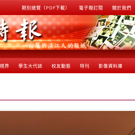
期別總覽（PDF下載）
電子報訂閱
關於我們
視界
學生大代誌
校友動態
特刊
影像資料庫