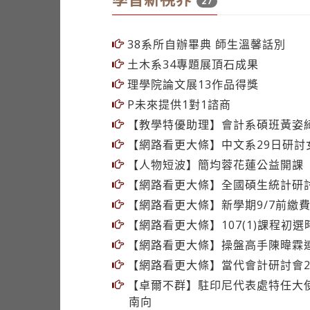
27
38系所自辦畢典 師生溫馨話別
土木系34專題展頂石成果
理學院論文展13作品得獎
P未來提供1對1諮商
【教學特優助理】會計系碩班黃姿綺
【網路看更大條】中文系29日研討
【人物短波】簡均蓉花蓮公益開課
【網路看更大條】全國碩生統計研討
【網路看更大條】新學期9/7前繳
【網路看更大條】107(1)課程初
【網路看更大條】操盤高手陳暐霖
【網路看更大條】當代會計研討會2
【卓爾不群】駐印尼代表處特任大使
南向