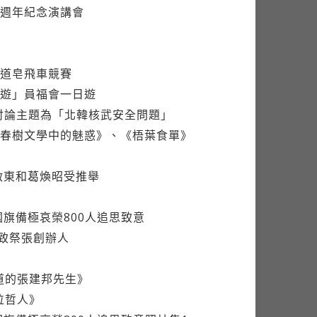
週年紀念演講會
道皂飛車競賽
遊」員福會一日遊
會討論主題為「北韓核武安全問題」
春樹文學中的魅惑》、《梧葉食單》
啟東和葛煥昭受推舉
旗備極哀榮800人追思致意
人致祭張創辦人
道的張建邦先生》
位哲人》