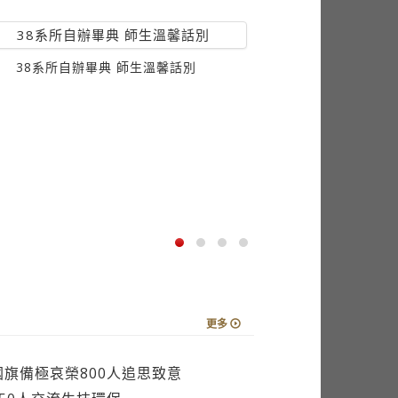
38系所自辦畢典 師生溫馨話別
榮退同
更多
旗備極哀榮800人追思致意