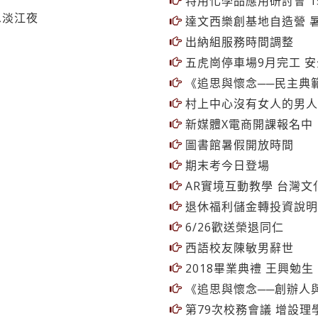
特用化學品應用研討會 1
恩淡江夜
達文西樂創基地自造營 
出納組服務時間調整
五虎崗停車場9月完工 
《追思與懷念──民主典
村上中心沒有女人的男人
新媒體X電商開課報名中
圖書館暑假開放時間
期末考今日登場
AR實境互動教學 台灣文
退休福利儲金轉投資說明
6/26歡送榮退同仁
西語校友陳敏男辭世
2018畢業典禮 王興勉
《追思與懷念──創辦人
第79次校務會議 增設理