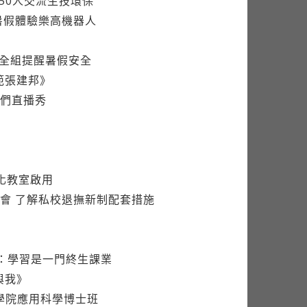
50人交流生技環保
暑假體驗樂高機器人
安全組提醒暑假安全
範張建邦》
們直播秀
化教室啟用
會 了解私校退撫新制配套措施
生：學習是一門終生課業
與我》
學院應用科學博士班