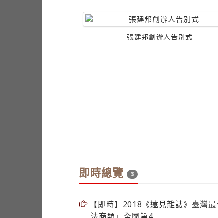
人告別式
張建邦創辦人告別式
即時總覽
3
【即時】2018《遠見雜誌》臺灣
法商類」全國第4