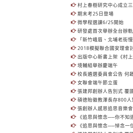
村上春樹研究中心成立三
期末考25日登場
微學程選課6/25開始
研發處首次舉辦全台辦軌
「新竹峨眉、北埔老街慢
2018模擬聯合國安理
出版中心新書上架《村上
境輔組舉辦慶端午
校長遴選委員會公告 何
女聯會端午節立蛋
張建邦創辦人告別式 覆國
碩德貽徽教澤長存800
張創辦人感恩追思音樂會
《追思與懷念──你不知
《追思與懷念──悼念一