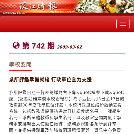
Toggl
navig
第 742 期
2009-03-02
學校要聞
系所評鑑準備就緒 行政單位全力支援
系所評鑑日期一覽表請詳見右下角&quot;檔案下載&quot;
處 【記者莊雅婷淡水校園報導】為了迎接4月6日至17日的
教育部98年度教學單位評鑑，本校行政單位紛紛啟動支援
系統，包括教務處提供訪評當日排課教師名冊、上課學生
名冊、系所全體教師及學生名冊，以及教室空間調度；學
務處安排親善大使擔任接待；總務處規劃各系所訪評空
間，並提供接駁車及加強校園環境清潔等；資訊中心負責