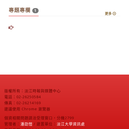
專題專欄
1
更多
版權所有：淡江時報與媒體中心
電話：02-26250584
傳真：02-26214169
建議使用 Chrome 瀏覽器
個資相關問題請洽受理窗口，分機2799
管理者：
潘劭愷
/ 建置單位：
淡江大學資訊處