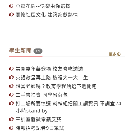
心靈花園--快樂由你選擇
關懷社區文化 建築系獻熱情
學生新聞
11
更多
美食嘉年華登場 校友會吃透透
英語救星再上路 造福大一大二生
想當老師嗎？教育學程甄選下週開跑
二手書拍賣 同學省荷包
打工場所要慎選 就輔組把關工讀資訊 軍訓室24
小時stand by
軍訓室發徽章籲反菸
時報招考記者9日筆試