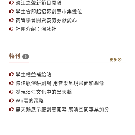
淡江之聲新節目開啵
學生會即起招募創意市集攤位
商管學會開賣義剪券獻愛心
社團介紹：溜冰社
特刊
5
更多
學生權益補給站
陳建騏深耕劇場 用音樂呈現畫面和想像
發現淡江文化中的黑天鵝
Wii贏的策略
黑天鵝展示廳創意開幕 展演空間專業加分