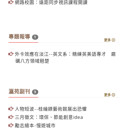
網路校園：遠距同步視訊課程開課
專題報導
1
更多
外卡效應在淡江--英文系：精練英美語專才 磨
礪八方領域翹楚
瀛苑副刊
5
更多
人物短波--桂綸鎂藝術館展出恐懼
三月徵文：環保、節能創意idea
勵志繪本-慢遊城市