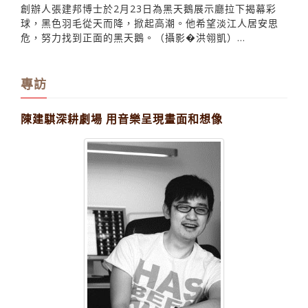
創辦人張建邦博士於2月23日為黑天鵝展示廳拉下揭幕彩
球，黑色羽毛從天而降，掀起高潮。他希望淡江人居安思
危，努力找到正面的黑天鵝。（攝影�洪翎凱）...
專訪
陳建騏深耕劇場 用音樂呈現畫面和想像