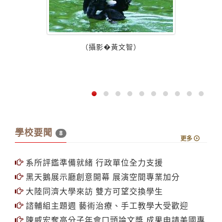
築系
（攝影�黃文智）
學校要聞
8
更多
系所評鑑準備就緒 行政單位全力支援
黑天鵝展示廳創意開幕 展演空間專業加分
大陸同濟大學來訪 雙方可望交換學生
諮輔組主題週 藝術治療、手工教學大受歡迎
陳威宏奪高分子年會口頭論文獎 成果申請美國專