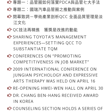
專題一：品管圈如何落實PDCA與品管七大手法
專題二：國瑞汽車品管圈之推動與案例
閉幕致詞－學術產業剖析QCC 全面品質管理是淡
江文化
QC技法再精進 獲獎是改進的動能
SHARING TOYOTA’S MANAGEMENT
EXPERIENCES—SETTING QCC TO
SUBSTANTIATE TQM
CONFERENCES ON “PROMOTING
COMPETITIVENESS IN JOB MARKET”
2009 INTERNATIONAL CONFERENCE ON
JUNGIAN PSYCHOLOGY AND EXPRESSIVE
ARTS THERAPY WAS HELD ON APRIL 16
RE-OPENING HWEI-WEN HALL ON APRIL 30
DR. CHANG BEN-HANG RECEIVED AWARD
IN KOREA
COUNSELING SECTION HOLDS A SERIES OF