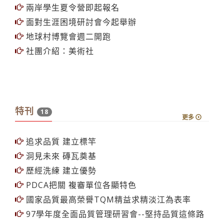
兩岸學生夏令營即起報名
面對生涯困境研討會今起舉辦
地球村博覽會週二開跑
社團介紹：美術社
特刊
18
更多
追求品質 建立標竿
洞見未來 磚瓦奠基
歷經洗練 建立優勢
PDCA把關 複審單位各顯特色
國家品質最高榮譽TQM精益求精淡江為表率
97學年度全面品質管理研習會--堅持品質這條路