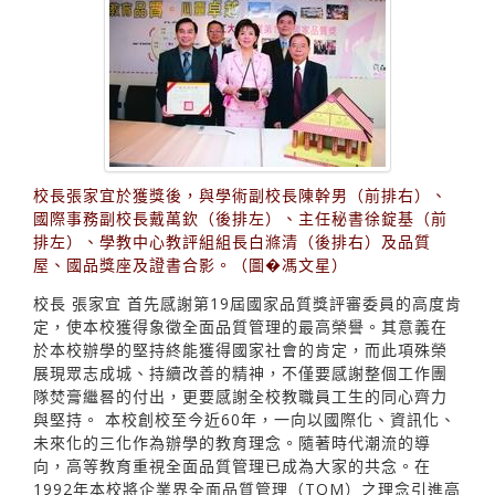
校長張家宜於獲獎後，與學術副校長陳幹男（前排右）、
國際事務副校長戴萬欽（後排左）、主任秘書徐錠基（前
排左）、學教中心教評組組長白滌清（後排右）及品質
屋、國品獎座及證書合影。（圖�馮文星）
校長 張家宜 首先感謝第19屆國家品質獎評審委員的高度肯
定，使本校獲得象徵全面品質管理的最高榮譽。其意義在
於本校辦學的堅持終能獲得國家社會的肯定，而此項殊榮
展現眾志成城、持續改善的精神，不僅要感謝整個工作團
隊焚膏繼晷的付出，更要感謝全校教職員工生的同心齊力
與堅持。 本校創校至今近60年，一向以國際化、資訊化、
未來化的三化作為辦學的教育理念。隨著時代潮流的導
向，高等教育重視全面品質管理已成為大家的共念。在
1992年本校將企業界全面品質管理（TQM）之理念引進高