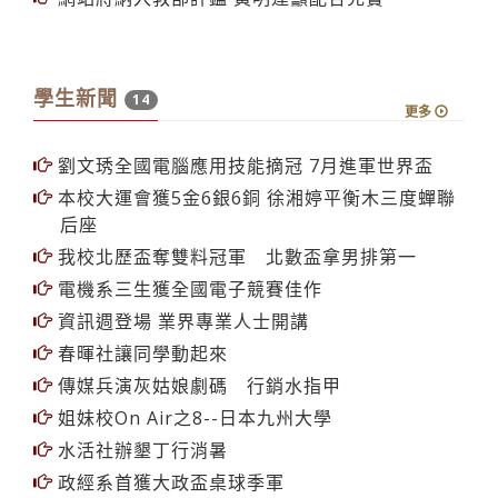
學生新聞
14
更多
劉文琇全國電腦應用技能摘冠 7月進軍世界盃
本校大運會獲5金6銀6銅 徐湘婷平衡木三度蟬聯
后座
我校北歷盃奪雙料冠軍 北數盃拿男排第一
電機系三生獲全國電子競賽佳作
資訊週登場 業界專業人士開講
春暉社讓同學動起來
傳媒兵演灰姑娘劇碼 行銷水指甲
姐妹校On Air之8--日本九州大學
水活社辦墾丁行消暑
政經系首獲大政盃桌球季軍