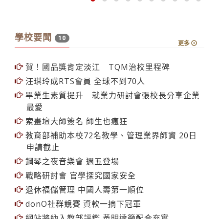
學校要聞
10
更多
賀！國品獎肯定淡江 TQM治校里程碑
汪琪玲成RTS會員 全球不到70人
畢業生素質提升 就業力研討會張校長分享企業
最愛
索畫壇大師簽名 師生也瘋狂
教育部補助本校72名教學、管理業界師資 20日
申請截止
鋼琴之夜音樂會 週五登場
戰略研討會 官學探究國家安全
退休福儲管理 中國人壽第一順位
donO社群競賽 資軟一摘下冠軍
網站將納入教部評鑑 黃明達籲配合充實