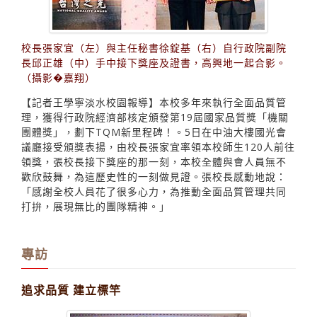
校長張家宜（左）與主任秘書徐錠基（右）自行政院副院
長邱正雄（中）手中接下獎座及證書，高興地一起合影。
（攝影�嘉翔）
【記者王學寧淡水校園報導】本校多年來執行全面品質管
理，獲得行政院經濟部核定頒發第19屆國家品質獎「機關
團體獎」，劃下TQM新里程碑！。5日在中油大樓國光會
議廳接受頒獎表揚，由校長張家宜率領本校師生120人前往
領獎，張校長接下獎座的那一刻，本校全體與會人員無不
歡欣鼓舞，為這歷史性的一刻做見證。張校長感動地說：
「感謝全校人員花了很多心力，為推動全面品質管理共同
打拚，展現無比的團隊精神。」
專訪
追求品質 建立標竿