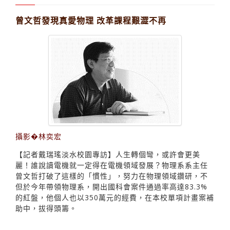
曾文哲發現真愛物理 改革課程艱澀不再
攝影�林奕宏
【記者戴瑞瑤淡水校園專訪】人生轉個彎，或許會更美
麗！誰說讀電機就一定得在電機領域發展？物理系系主任
曾文哲打破了這樣的「慣性」，努力在物理領域鑽研，不
但於今年帶領物理系，開出國科會案件通過率高達83.3%
的紅盤，他個人也以350萬元的經費，在本校單項計畫案補
助中，拔得頭籌。