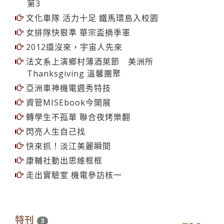
第3
文化車隊 活力十足 鐵馬環島入校園
女排隊快狠準 華宗盃摘季軍
2012還沒來，宇宙人先來
法文系上演鄉村薄酒萊節 美洲所
Thanksgiving 溫馨團聚
亞洲車神機電週秀特技
資管MISEbook今開展
轉學生不孤單 聯合夜烤樂翻
閃亮人生自己找
快來抓！淡江美麗瞬間
康輔社動出思維框框
走出實驗室 機電參訪核一
特刊
3