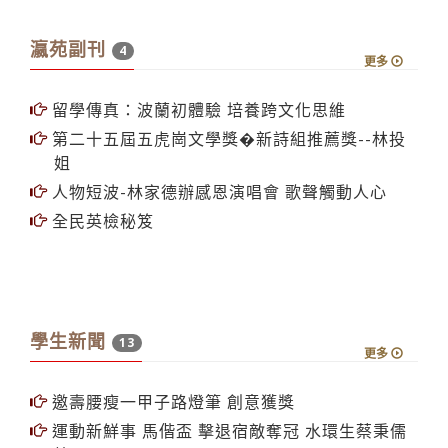
瀛苑副刊
4
更多
留學傳真：波蘭初體驗 培養跨文化思維
第二十五屆五虎崗文學獎�新詩組推薦獎--林投
姐
人物短波-林家德辦感恩演唱會 歌聲觸動人心
全民英檢秘笈
學生新聞
13
更多
邀壽腰瘦一甲子路燈筆 創意獲獎
運動新鮮事 馬偕盃 擊退宿敵奪冠 水環生蔡秉儒