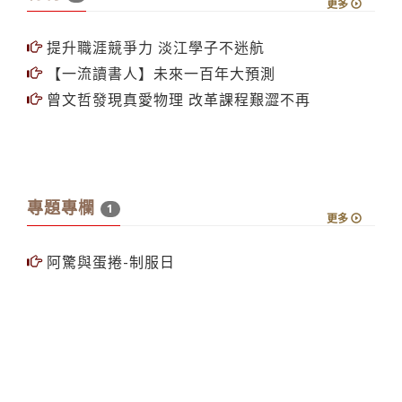
更多
提升職涯競爭力 淡江學子不迷航
【一流讀書人】未來一百年大預測
曾文哲發現真愛物理 改革課程艱澀不再
專題專欄
1
更多
阿驚與蛋捲-制服日