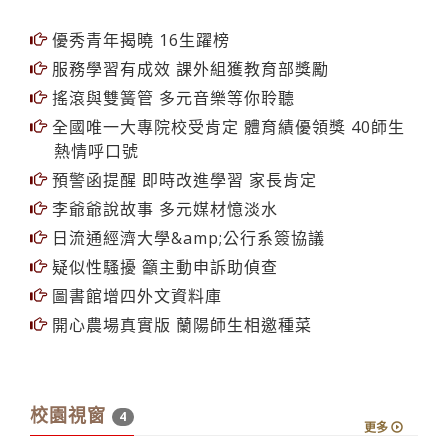
優秀青年揭曉 16生躍榜
服務學習有成效 課外組獲教育部獎勵
搖滾與雙簧管 多元音樂等你聆聽
全國唯一大專院校受肯定 體育績優領獎 40師生
熱情呼口號
預警函提醒 即時改進學習 家長肯定
李爺爺說故事 多元媒材憶淡水
日流通經濟大學&amp;公行系簽協議
疑似性騷擾 籲主動申訴助偵查
圖書館增四外文資料庫
開心農場真實版 蘭陽師生相邀種菜
校園視窗
4
更多