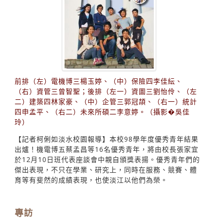
前排（左）電機博三楊玉婷、（中）保險四李佳紜、
（右）資管三曾智聖；後排（左一）資圖三劉怡伶、（左
二）建築四林家豪、（中）企管三郭冠頡、（右一）統計
四申孟平、（右二）未來所碩二李意婷。（攝影�吳佳
玲）
【記者柯俐如淡水校園報導】本校98學年度優秀青年結果
出爐！機電博五蔡孟昌等16名優秀青年，將由校長張家宜
於12月10日班代表座談會中親自頒獎表揚。優秀青年們的
傑出表現，不只在學業、研究上，同時在服務、競賽、體
育等有斐然的成績表現，也使淡江以他們為榮。
專訪