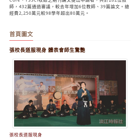
2250萬研究獎助
【記者莊旻嬑淡水校園報導】人事室公布99學年專任教師
研究獎助名單，以A&amp;HCI、SSCI、SCI、EI、THCI
Core、TSSCI收錄之期刊論文提出申請者，共計202位教
師，432篇通過審議，較去年增加6位教師、39篇論文。總
經費2,250萬元較98學年超出80萬元。
首頁圖文
張校長道服現身 體表會師生驚艷