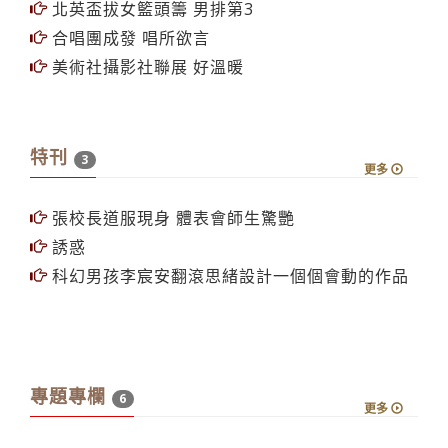
社團開趴紅咚咚
忘年會28日登場 日味十足
宅男女神蝴蝶姐姐來囉！
實驗劇團公演3劇碼 情感自然流露
北英盃拔女籃頭籌 男排第3
合唱團成發 唱所欲言
美術社攝影社聯展 好溫暖
特刊
3
更多
張校長道服現身 體表會師生驚艷
誘惑
科幻男孩李宸安翻滾思緒設計一個個會動的作品