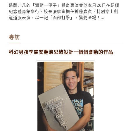
張校長道服現身
熱鬧非凡的「滬動一甲子」體育表演會於本月20日在紹謨
紀念體育館舉行，校長張家宜擔任神秘嘉賓，特別穿上劍
道道服表演，以一記「面部打擊」，驚艷全場！...
專訪
科幻男孩李宸安翻滾思緒設計一個個會動的作品