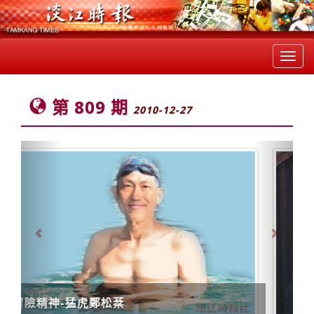
Toggl
navig
第 809 期
2010-12-27
Previous
Next