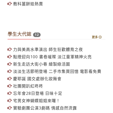
華語班聖誕園遊會 有吃有玩
板書比賽語獻所紀智仁奪冠
非說book30日分享
公行研討會談新北市
教科薑餅娃熱賣
學生大代誌
12
更多
力與美高水準演出 師生狂歡體育之夜
點燈迎向100 書卷璀璨 淡江童軍精神火亮
新生走訪大街小巷 繪製綠活圖
淡淡生活節明登場 二手市集買回憶 電影看免費
慶耶誕 國交處辦化妝舞會