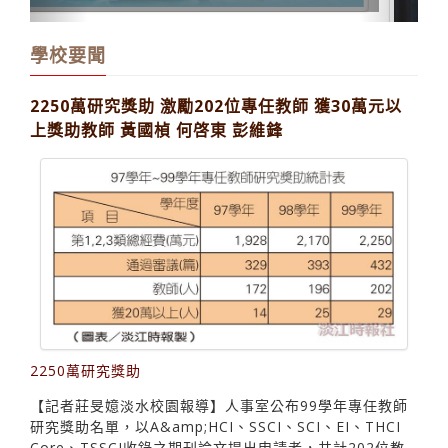
電機百餘師生祝福余繁榮退
學校要聞
2250萬研究獎助 激勵202位專任教師 獲30萬元以
上獎助教師 黃國楨 何啓東 彭維鋒