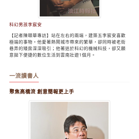
科幻男孩李宸安
【記者陳頤華專訪】站在左右的兩端，建築五李宸安喜歡
極端的事物。他愛著熱鬧城市帶來的繁華，卻同時被老街
巷弄的矮房深深吸引；他著迷於科幻的機械科技，卻又願
意拋下便捷的數位生活到雲南壯遊1個月。
一流讀書人
聚焦高橋流 創意簡報更上手