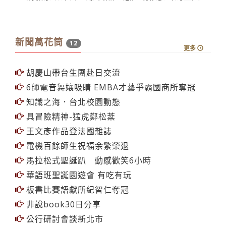
日東北大學參訪本校招生作業
100學年碩士招生 報名在即
舒曼宣言朗誦及歐盟徵文競賽頒獎暨成果發表
請假系統即日上線 自然人憑證或帳號密碼登入
新聞萬花筒
12
更多
胡慶山帶台生團赴日交流
6師電音舞孃吸睛 EMBA才藝爭霸國商所奪冠
知識之海．台北校園動態
具冒險精神-猛虎鄭松棻
王文彥作品登法國雜誌
電機百餘師生祝福余繁榮退
馬拉松式聖誕趴 動感歡笑6小時