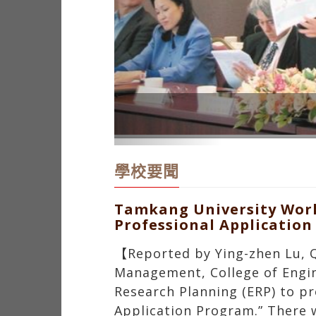
何啟東.徐秀福談如何躍升國
學校要聞
Tamkang University Work
Professional Applicatio
【Reported by Ying-zhen Lu, 
Management, College of Engin
Research Planning (ERP) to p
Application Program.” There w
attracted over 120 participa
Chien-liang Chiu, Dean of the
Arts, Sinn-cheng Lin. Chien-li