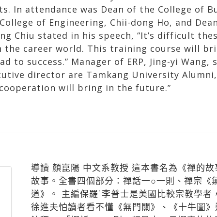
n the career world. This training course will b
ad to success.” Manager of ERP, Jing-yi Wang, 
utive director are Tamkang University Alumni, 
 cooperation will bring in the future.”
導讀 顏崑陽 中文系教授 這本書名為《禪的
故事。全書四個部分：禪話一○一則、禪宗《
道》。 主編保羅˙李普士是美國比較宗教學
徐進夫怕讀者看不懂《無門關》、《十牛圖》
注釋。 「禪話一○一則」都是中、日禪家的故
所輯錄的《石沙集》；另外廣蒐20世紀初，
涵禪趣，對敏悟的讀者很有啟發性。 《無門關》