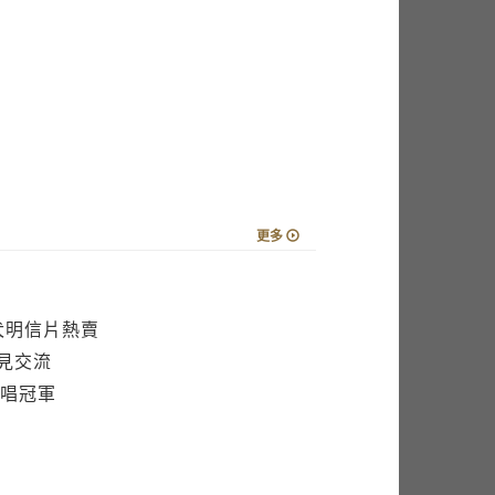
更多
犬明信片熱賣
見交流
唱冠軍
大專舞展