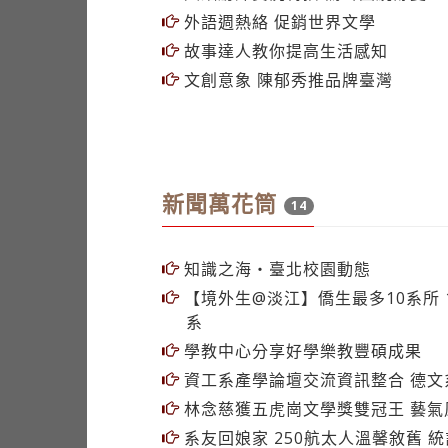
新聞萬花筒
14
知識之海‧臺北校園動態
【境外生@淡江】僑生最多10系所 1
系
學教中心分享好學樂教豐碩成果
資工系產學論壇交流資訊整合 德文
林念慈獲五虎崗文學獎雙冠王 藝氣
系友回娘家 250航太人溫馨敘舊 
愛情宣言談兩性 黃聲遠談建築反省
趣味玩物理
體驗化材好好玩