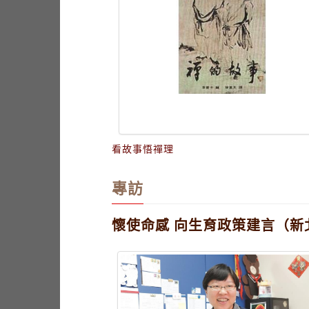
看故事悟禪理
專訪
懷使命感 向生育政策建言（新