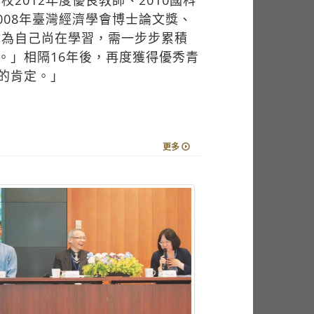
。」相隔16年後，再度獲得優秀青
的肯定。」
更多
學教中心分享好學樂教豐碩成果
出征全大