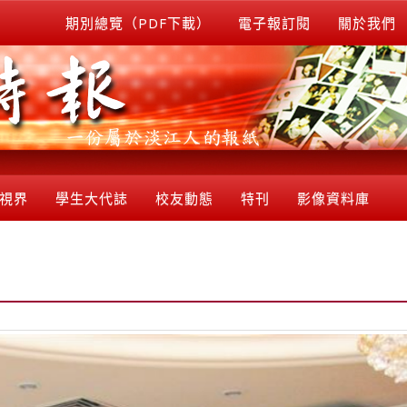
期別總覽（PDF下載）
電子報訂閱
關於我們
視界
學生大代誌
校友動態
特刊
影像資料庫