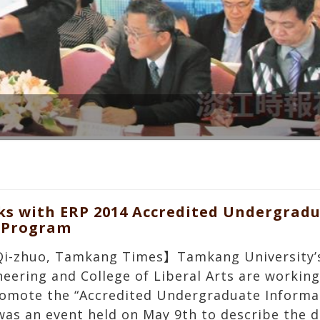
際期刊
s with ERP 2014 Accredited Undergrad
n Program
Qi-zhuo, Tamkang Times】Tamkang University’s
eering and College of Liberal Arts are working
romote the “Accredited Undergraduate Informat
as an event held on May 9th to describe the de
nts. In attendance was Dean of the College of
 College of Engineering, Chii-dong Ho, and Dean
ang Chiu stated in his speech, “It’s difficult th