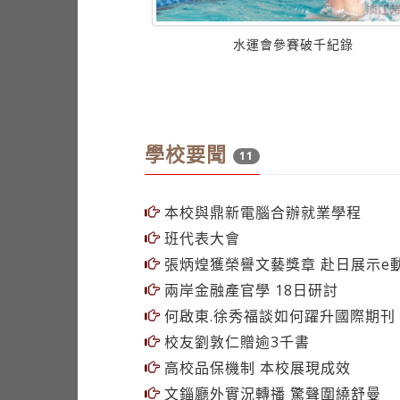
學校要聞
11
本校與鼎新電腦合辦就業學程
班代表大會
張炳煌獲榮譽文藝獎章 赴日展示e
兩岸金融產官學 18日研討
何啟東.徐秀福談如何躍升國際期刊
校友劉敦仁贈逾3千書
高校品保機制 本校展現成效
文錙廳外實況轉播 驚聲圍繞舒曼
外語週熱絡 促銷世界文學
故事達人教你提高生活感知
文創意象 陳郁秀推品牌臺灣