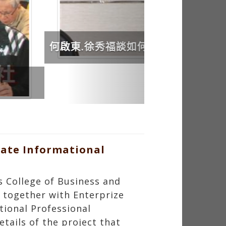
uate Informational
 College of Business and
 together with Enterprize
ional Professional
tails of the project that
 Business and Management,
 of the College of Liberal
ese days for graduating