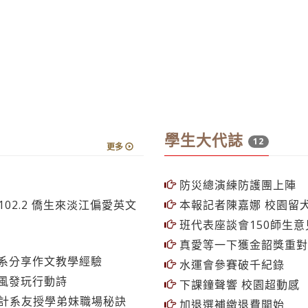
學生大代誌
12
更多
防災總演練防護團上陣
02.2 僑生來淡江偏愛英文
本報記者陳嘉娜 校園留
班代表座談會150師生意
真愛等一下獲金韶獎重對
系分享作文教學經驗
水運會參賽破千紀錄
風發玩行動詩
下課鐘聲響 校園超動感
統計系友授學弟妹職場秘訣
加退選補繳退費開始
理學院打LOL盃促情誼
熱舞社參加第20屆全國